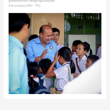
ប្រមាណ៣០០នាក់ នៅអង្គការផ្ទះបាយកុមារ
Full resolution (900 × 785)