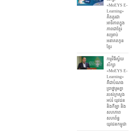
«MoEYS E-
Learning»
គិតគូរជា
អាទិភាពក្នុង
ភាពជាខ្មែរ
សម្រាប់
អនាគតកូន
ខ្មែរ
កម្មវិធីស្វ័យ
សិក្សា
«MoEYS E-
Learning»
គឺជាបំណង
ប្រាថ្នារួមគ្នា
របស់ក្រសួង
អប់រំ​ យុវជន
និងកីឡា និង
សហភាព
សហព័ន្ធ
យុវជនកម្ពុជា