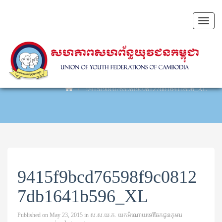
Toggl
naviga
9415f9bcd76598f9c08127db1641b596_XL
9415f9bcd76598f9c0812
7db1641b596_XL
Published on
May 23, 2015
in
ស.ស.យ.ក. យកអំណោយទៅចែកជូនកុមារ