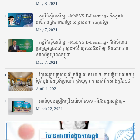
May 8, 2021
កម្មវិធីស្វ័យសិក្សា «MoEYS E-Learning» គិតគូរជា
អាទិភាពក្នុងភាពជាខ្មែរ សម្រាប់អនាគតកូនខ្មែរ
May 7, 2021
កម្មវិធីស្វ័យសិក្សា «MoEYS E-Learning» គឺជាបំណង
ប្រាថ្នារួមគ្នារបស់ក្រសួងអប់រំ​ យុវជន និងកីឡា និងសហភាព
សហព័ន្ធយុវជនកម្ពុជា
May 7, 2021
ថ្ងៃនេះក្រុមគ្រូពេទ្យស្ម័គ្រចិត្ត ស.ស.យ.ក. ចាប់ផ្តើមបេសកកម្ម
ថ្ងៃដំបូង និងទ្រង់ទ្រាយធំ ក្នុងយុទ្ធនាការចាក់វ៉ាក់សាំងកូវីដ១៩
April 1, 2021
អាល់ប៊ុមចម្រៀងជ្រើសរើសពិសេស «រាំវង់អង្គរសង្ក្រាន្ត»
March 22, 2021