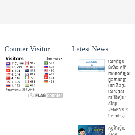
Counter Visitor
Latest News
សេចក្តីជូន
ដំណឹង ស្តី​ពី
ភាព​រអាក់រអួល​
ក្នុងការ​ទាញ​
យក និង​ចុះ​
ឈ្មោះ​ចូល​
កម្មវិធី​ស្វ័យ
សិក្សា
«MoEYS E-
Learning»
កម្មវិធីស្វ័យ
សិក្សា