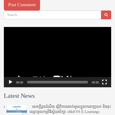
Video
Player
00:00
00:55
Latest News
សេចក្តីជូនដំណឹង ស្តី​ពីភាព​រអាក់រអួល​ក្នុងការ​ទាញ​យក និង​ចុះ​
ឈ្មោះ​ចូល​កម្មវិធី​ស្វ័យសិក្សា «MoEYS E-Learning»