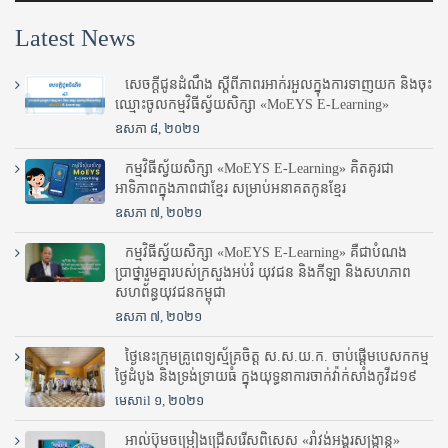
Latest News
សេចក្តីជូនដំណឹង ស្តី​ពីភាព​រអាក់រអួល​ក្នុងការ​ទាញ​យក និង​ចុះ​
ឈ្មោះ​ចូល​កម្មវិធី​ស្វ័យសិក្សា «MoEYS E-Learning»
ឧសភា ៨, ២០២១
កម្មវិធីស្វ័យសិក្សា «MoEYS E-Learning» គិតគូរជា
អាទិភាពក្នុងភាពជាខ្មែរ សម្រាប់អនាគតកូនខ្មែរ
ឧសភា ៧, ២០២១
កម្មវិធីស្វ័យសិក្សា «MoEYS E-Learning» គឺជាបំណង
ប្រាថ្នារួមគ្នារបស់ក្រសួងអប់រំ​ យុវជន និងកីឡា និងសហភាព
សហព័ន្ធយុវជនកម្ពុជា
ឧសភា ៧, ២០២១
ថ្ងៃនេះក្រុមគ្រូពេទ្យស្ម័គ្រចិត្ត ស.ស.យ.ក. ចាប់ផ្តើមបេសកកម្ម
ថ្ងៃដំបូង និងទ្រង់ទ្រាយធំ ក្នុងយុទ្ធនាការចាក់វ៉ាក់សាំងកូវីដ១៩
មេសាil ១, ២០២១
អាល់ប៊ុមចម្រៀងជ្រើសរើសពិសេស «រាំវង់អង្គរសង្ក្រាន្ត»