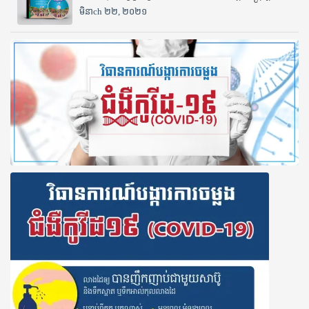
មិនាch ២២, ២០២១