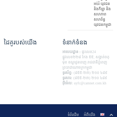
អប់រំ​ យុវជន
និងកីឡា និង
សហភាព
សហព័ន្ធ
យុវជនកម្ពុជា
ដៃគូរបស់យើង
ទំនាក់ទំនង
អាសយដ្ឋាន :
ផ្ទះលេខ24
ផ្លូវលេខ២២៨ កែង ៥៥; សង្កាត់ចតុ
មុខ ខណ្ឌដូនពេញ រាជជានីភ្នំពេញ
ព្រះរាជាណាចក្រកម្ពុជា
ទូរស័ព្ទ:
(៨៥៥-២៣) ២១០ ៤៨៩
ទូរសារ:
(៨៥៥-២៣) ២១០ ៤៨៩
អ៊ីម៉េល:
uyfc@camnet.com.kh
ទំព័រដើម
អំពីយើង