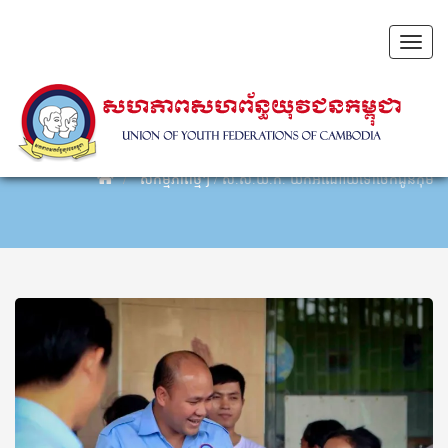
Toggl
naviga
សកម្មភាពថ្មីៗ
/
ស.ស.យ.ក. យកអំណោយទៅចែកជូនកុមារប្រម