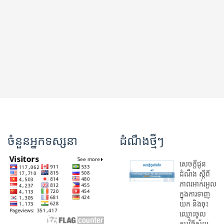
ចំនួនអ្នកទស្សនា
ដំណឹងថ្មីៗ
សេចក្តីជូន
ដំណឹង ស្តី​ពី
ភាព​រអាក់រអួល​
ក្នុងការ​ទាញ​
យក និង​ចុះ​
ឈ្មោះ​ចូល​