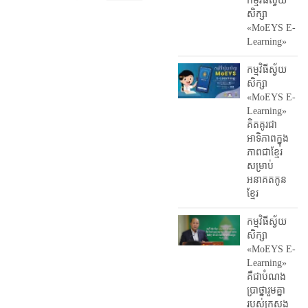
កម្មវិធី​ស្វ័យ
សិក្សា
«MoEYS E-
Learning»
កម្មវិធីស្វ័យ
សិក្សា
«MoEYS E-
Learning»
គិតគូរជា
អាទិភាពក្នុង
ភាពជាខ្មែរ
សម្រាប់
អនាគតកូន
ខ្មែរ
កម្មវិធីស្វ័យ
សិក្សា
«MoEYS E-
Learning»
គឺជាបំណង
ប្រាថ្នារួមគ្នា
របស់ក្រសួង