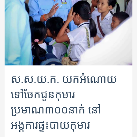
ស.ស.យ.ក. យកអំណោយ
ទៅចែកជូនកុមារ
ប្រមាណ៣០០នាក់ នៅ
អង្គការផ្ទះបាយកុមារ