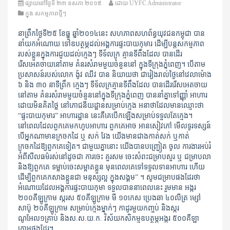
ផ្សាយនៅថ្ងៃទី
២៣ ឧសភា ២០១៥
ដោយ
UYFC Administrator
ក្នុង
សកម្មភាពថ្មីៗ
នាព្រឹកថ្ងៃទី២៥ ខែធ្នូ ឆ្នាំ២០១៤នេះ សហភាពសហព័ន្ធយុវជនកម្ពុជា បាន
នាំយកអំណោយ ទៅឧបត្ថម្ភដល់អង្គការផ្ទះបាយកុមារ ដើម្បីបន្តសកម្មភាព
របស់ខ្លួនក្នុងការជួយដល់ក្មេងៗ ទីទ័លក្រ គ្មានទីពឹងដែល បានដើរ
រើសអេតចាយនៅតាម គំនរសំរាមមួយចំនួននៅ ក្នុងទីក្រុងភ្នំពេញ។ បើតាម
ប្រសាសន៍របស់លោក ង៉ូវ ឈីវ បាន និយាយថា ជារៀងរាល់ថ្ងៃនៅវេលាម៉ោង
៦ និង ៣០ នាទីព្រឹក ក្មេងៗ ទីទ័លក្រគ្មានទីពឹងដែល បានដើររើសអេតចាយ
នៅតាម គំនរសំរាមមួយ
ចំនួននៅក្នុងទីក្រុងភ្នំពេញ បាននាំគ្នាទៅញ្ញ៉ាំ អាហារ
ដោយមិនគិតថ្លៃ នៅភោជនីយដ្ឋានសម្រាប់ក្មេង អនាថាដែលមានឈ្មោះថា
“ផ្ទះបាយកុមារ” អាហារដ្ឋាន នេះគឺគេបើកឡើងសម្រាប់ទទួលតែក្មេង។
នៅពេលដែលពួកគេមកហូបអាហារ ពួកគេអាច អានសៀវភៅ មើលទូរទស្សន៍
បើអ្នកណាមានក្រចកដៃ ឬ សក់ វែង យើងមានជាងកាត់សក់ ឬកាត់
ក្រចកដៃឱ្យពួកគេទៀត។ ជាមួយគ្នានោះ យើងបានបញ្ជ្រៀត ចូល ការងារអប់រំ
អំពីសីលធម៌រស់នៅដូចជា ការចេះ គួរសម ចេះសំពះជម្រាបសួរ ឬ ជម្រាបលា
និងឱ្យពួកគេ ទម្លាប់ចេះសម្អាតខ្លួន មុនពេលគេទៅទទួលទានអាហារ ហើយ
ដើម្បីពួកគេកសាងខ្លួនជា មនុស្សល្អ ក្នុងសង្គម” ។ សូមជម្រាបផងដែរថា
អំណោយដែលអង្គការផ្ទះបាយកុមា ទទួលបាននាពេលនេះ រួមមាន អង្ករ
២០០គីឡូក្រាម ស្ករស ៥០គីឡូក្រាម មី ១០កេស ប្រេងឆា ៤០លីត្រ ម្សៅ
សាប៊ូ ២០គីឡូក្រាម សម្រាប់ក្មេងម្នាក់ៗ កាដូរមួយកញ្ចប់ និងស្ករ
ណូអែល១គ្រាប់ និងស.ស.យ.ក. វិស័យកសិកម្មឧបត្ថម្ភអង្ករ ៥០០គីឡា
ក្រាមផងដែរ។