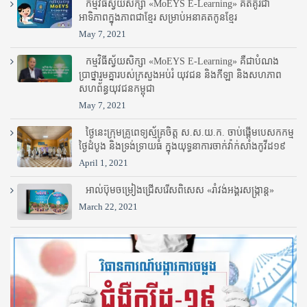
កម្មវិធីស្វ័យសិក្សា «MoEYS E-Learning» គិតគូរជា
អាទិភាពក្នុងភាពជាខ្មែរ សម្រាប់អនាគតកូនខ្មែរ
May 7, 2021
កម្មវិធីស្វ័យសិក្សា «MoEYS E-Learning» គឺជាបំណង
ប្រាថ្នារួមគ្នារបស់ក្រសួងអប់រំ​ យុវជន និងកីឡា និងសហភាព
សហព័ន្ធយុវជនកម្ពុជា
May 7, 2021
ថ្ងៃនេះក្រុមគ្រូពេទ្យស្ម័គ្រចិត្ត ស.ស.យ.ក. ចាប់ផ្តើមបេសកកម្ម
ថ្ងៃដំបូង និងទ្រង់ទ្រាយធំ ក្នុងយុទ្ធនាការចាក់វ៉ាក់សាំងកូវីដ១៩
April 1, 2021
អាល់ប៊ុមចម្រៀងជ្រើសរើសពិសេស «រាំវង់អង្គរសង្ក្រាន្ត»
March 22, 2021