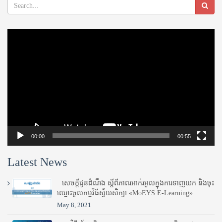
Video
Player
00:00
00:55
Latest News
សេចក្តីជូនដំណឹង ស្តី​ពីភាព​រអាក់រអួល​ក្នុងការ​ទាញ​យក និង​ចុះ​
ឈ្មោះ​ចូល​កម្មវិធី​ស្វ័យសិក្សា «MoEYS E-Learning»
May 8, 2021