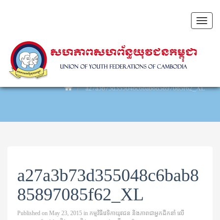
Toggl
naviga
a27a3b73d355048c6bab885897085f62_XL
a27a3b73d355048c6bab8
85897085f62_XL
Published on
May 23, 2015
in
កម្មវិធីវេទិកាយុវជន និងភាពជាអ្នកដឹកនាំ លើ