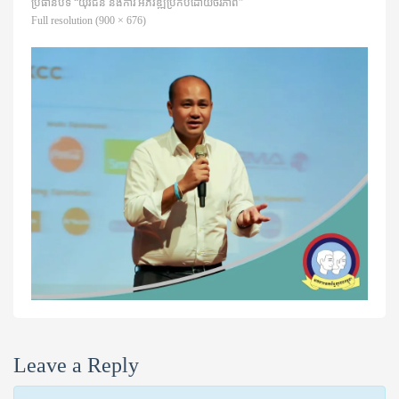
ប្រធានបទ “យុវជន និងការ អភិវឌ្ឍប្រកបដោយចីរភាព”
Full resolution (900 × 676)
Leave a Reply