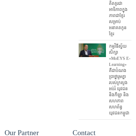
គិតគូរជា
អាទិភាពក្នុង
ភាពជាខ្មែរ
សម្រាប់
អនាគតកូន
ខ្មែរ
កម្មវិធីស្វ័យ
សិក្សា
«MoEYS E-
Learning»
គឺជាបំណង
ប្រាថ្នារួមគ្នា
របស់ក្រសួង
អប់រំ​ យុវជន
និងកីឡា និង
សហភាព
សហព័ន្ធ
យុវជនកម្ពុជា
Our Partner
Contact