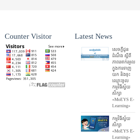
Counter Visitor
Latest News
សេចក្តីជូន
ដំណឹង ស្តី​ពី
ភាព​រអាក់រអួល​
ក្នុងការ​ទាញ​
យក និង​ចុះ​
ឈ្មោះ​ចូល​
កម្មវិធី​ស្វ័យ
សិក្សា
«MoEYS E-
Learning»
កម្មវិធីស្វ័យ
សិក្សា
«MoEYS E-
Learning»