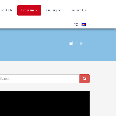
bout Us
Program
Gallery
Contact Us
04
deo
ayer