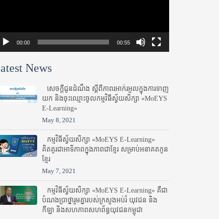
00:00
00:55
atest News
សេចក្តីជូនដំណឹង ស្តី​ពីភាព​រអាក់រអួល​ក្នុងការ​ទាញ​
យក និង​ចុះ​ឈ្មោះ​ចូល​កម្មវិធី​ស្វ័យសិក្សា «MoEYS
E-Learning»
May 8, 2021
កម្មវិធីស្វ័យសិក្សា «MoEYS E-Learning»
គិតគូរជាអាទិភាពក្នុងភាពជាខ្មែរ សម្រាប់អនាគតកូន
ខ្មែរ
May 7, 2021
កម្មវិធីស្វ័យសិក្សា «MoEYS E-Learning» គឺជា
បំណងប្រាថ្នារួមគ្នារបស់ក្រសួងអប់រំ​ យុវជន និង
កីឡា និងសហភាពសហព័ន្ធយុវជនកម្ពុជា