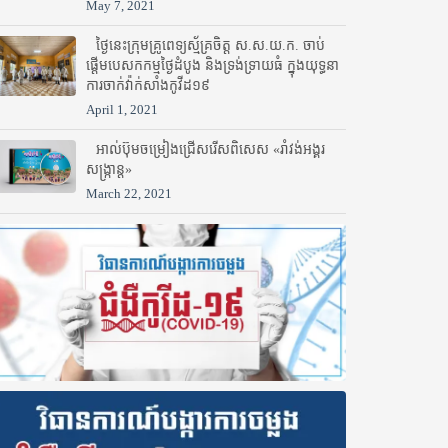
May 7, 2021
ថ្ងៃនេះក្រុមគ្រូពេទ្យស្ម័គ្រចិត្ត ស.ស.យ.ក. ចាប់
ផ្តើមបេសកកម្មថ្ងៃដំបូង និងទ្រង់ទ្រាយធំ ក្នុងយុទ្ធនា
ការចាក់វ៉ាក់សាំងកូវីដ១៩
April 1, 2021
អាល់ប៊ុមចម្រៀងជ្រើសរើសពិសេស «រាំវង់អង្គរ
សង្ក្រាន្ត»
March 22, 2021