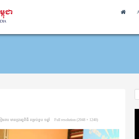
A
Vi
Pl
ប មានប្រារព្ធពិធី គម្រប់ខួប ១ឆ្នាំ
Full resolution (2048 × 1240)