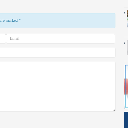
s are marked
*