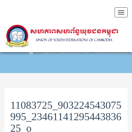
Toggl
naviga
11083725_903224543075995_2346114129544383625
11083725_903224543075
995_23461141295443836
25_o