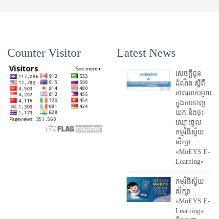
Counter Visitor
Latest News
សេចក្តីជូន
ដំណឹង ស្តី​ពី
ភាព​រអាក់រអួល​
ក្នុងការ​ទាញ​
យក និង​ចុះ​
ឈ្មោះ​ចូល​
កម្មវិធី​ស្វ័យ
សិក្សា
«MoEYS E-
Learning»
កម្មវិធីស្វ័យ
សិក្សា
«MoEYS E-
Learning»