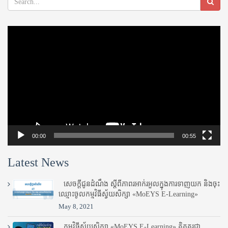
Video
Player
00:00
00:55
Latest News
សេចក្តីជូនដំណឹង ស្តី​ពីភាព​រអាក់រអួល​ក្នុងការ​ទាញ​យក និង​ចុះ​
ឈ្មោះ​ចូល​កម្មវិធី​ស្វ័យសិក្សា «MoEYS E-Learning»
May 8, 2021
កម្មវិធីស្វ័យសិក្សា «MoEYS E-Learning» គិតគូរជា