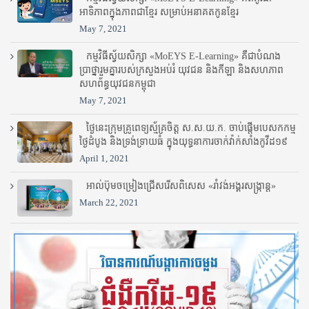
អាទិភាពក្នុងភាពជាខ្មែរ សម្រាប់អនាគតកូនខ្មែរ
May 7, 2021
កម្មវិធីស្វ័យសិក្សា «MoEYS E-Learning» គឺជាបំណង
ប្រាថ្នារួមគ្នារបស់ក្រសួងអប់រំ​ យុវជន និងកីឡា និងសហភាព
សហព័ន្ធយុវជនកម្ពុជា
May 7, 2021
ថ្ងៃនេះក្រុមគ្រូពេទ្យស្ម័គ្រចិត្ត ស.ស.យ.ក. ចាប់ផ្តើមបេសកកម្ម
ថ្ងៃដំបូង និងទ្រង់ទ្រាយធំ ក្នុងយុទ្ធនាការចាក់វ៉ាក់សាំងកូវីដ១៩
April 1, 2021
អាល់ប៊ុមចម្រៀងជ្រើសរើសពិសេស «រាំវង់អង្គរសង្ក្រាន្ត»
March 22, 2021