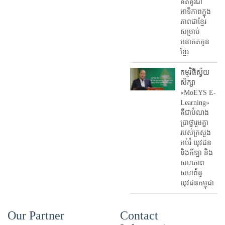
គិតគូរជា
អាទិភាពក្នុង
ភាពជាខ្មែរ
សម្រាប់
អនាគតកូន
ខ្មែរ
កម្មវិធីស្វ័យ
សិក្សា
«MoEYS E-
Learning»
គឺជាបំណង
ប្រាថ្នារួមគ្នា
របស់ក្រសួង
អប់រំ​ យុវជន
និងកីឡា និង
សហភាព
សហព័ន្ធ
យុវជនកម្ពុជា
Our Partner
Contact