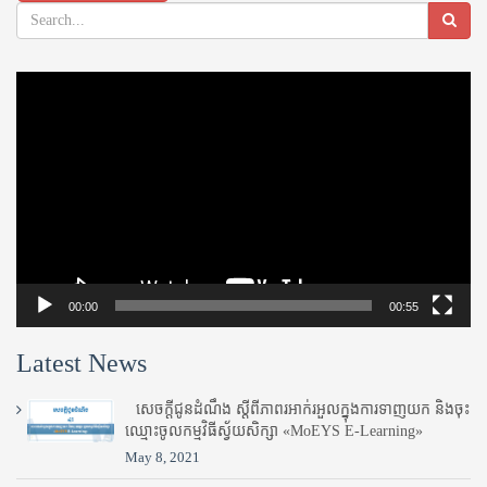
Video
Player
00:00
00:55
Latest News
សេចក្តីជូនដំណឹង ស្តី​ពីភាព​រអាក់រអួល​ក្នុងការ​ទាញ​យក និង​ចុះ​
ឈ្មោះ​ចូល​កម្មវិធី​ស្វ័យសិក្សា «MoEYS E-Learning»
May 8, 2021