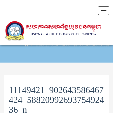
Toggl
naviga
11149421_902643586467424_5882099269375492436
11149421_902643586467
424_58820992693754924
36_n