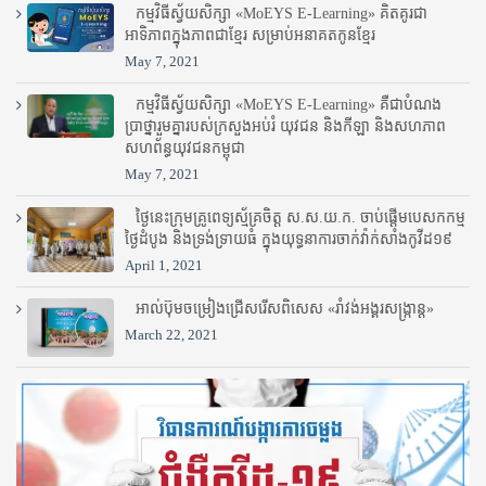
កម្មវិធីស្វ័យសិក្សា «MoEYS E-Learning» គិតគូរជា
អាទិភាពក្នុងភាពជាខ្មែរ សម្រាប់អនាគតកូនខ្មែរ
May 7, 2021
កម្មវិធីស្វ័យសិក្សា «MoEYS E-Learning» គឺជាបំណង
ប្រាថ្នារួមគ្នារបស់ក្រសួងអប់រំ​ យុវជន និងកីឡា និងសហភាព
សហព័ន្ធយុវជនកម្ពុជា
May 7, 2021
ថ្ងៃនេះក្រុមគ្រូពេទ្យស្ម័គ្រចិត្ត ស.ស.យ.ក. ចាប់ផ្តើមបេសកកម្ម
ថ្ងៃដំបូង និងទ្រង់ទ្រាយធំ ក្នុងយុទ្ធនាការចាក់វ៉ាក់សាំងកូវីដ១៩
April 1, 2021
អាល់ប៊ុមចម្រៀងជ្រើសរើសពិសេស «រាំវង់អង្គរសង្ក្រាន្ត»
March 22, 2021