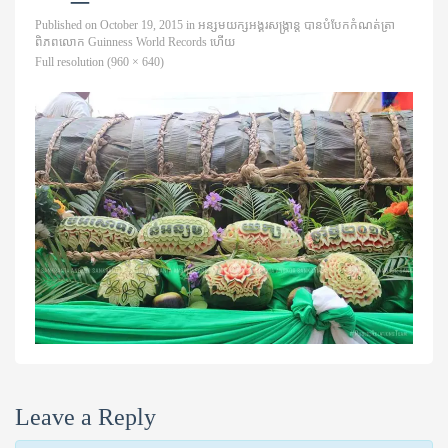
Published on
October 19, 2015
in
អន្សមយក្សអង្គរសង្ក្រាន្ត បានបំបែកកំណត់ត្រា
ពិភពលោក Guinness World Records ហើយ
Full resolution (960 × 640)
Leave a Reply