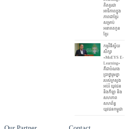
គិតគូរជា
អាទិភាពក្នុង
ភាពជាខ្មែរ
សម្រាប់
អនាគតកូន
ខ្មែរ
កម្មវិធីស្វ័យ
សិក្សា
«MoEYS E-
Learning»
គឺជាបំណង
ប្រាថ្នារួមគ្នា
របស់ក្រសួង
អប់រំ​ យុវជន
និងកីឡា និង
សហភាព
សហព័ន្ធ
យុវជនកម្ពុជា
Our Partner
Contact