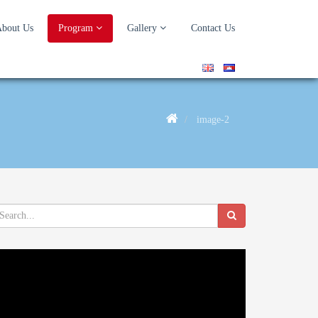
bout Us
Program
Gallery
Contact Us
image-2
deo
ayer