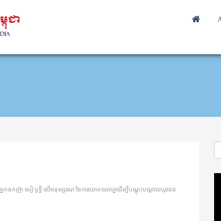
A
Vi
Pl
ួយអ្នកឧកញ៉ា សៀ ឫទ្ធី លើអនុស្សរណៈនៃការយោគយល់គ្នាដើម្បីបណ្តុះបណ្តាលយុវជន