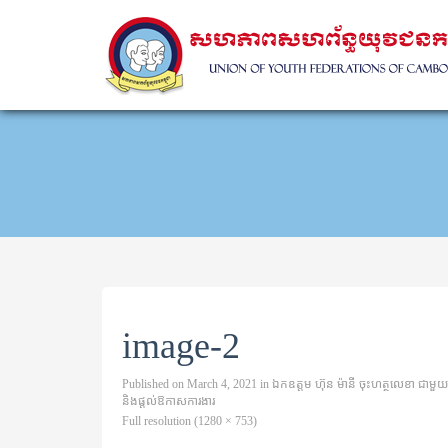
image-2
Published on
March 4, 2021
in
ឯកឧត្តម ហ៊ុន ម៉ានី ចុះហត្ថលេខា ជាម
និងផ្តល់ឱកាសការងារ
Full resolution (1280 × 753)