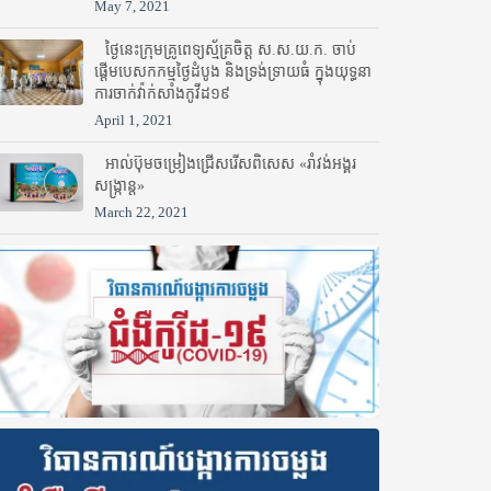
May 7, 2021
ថ្ងៃនេះក្រុមគ្រូពេទ្យស្ម័គ្រចិត្ត ស.ស.យ.ក. ចាប់
ផ្តើមបេសកកម្មថ្ងៃដំបូង និងទ្រង់ទ្រាយធំ ក្នុងយុទ្ធនា
ការចាក់វ៉ាក់សាំងកូវីដ១៩
April 1, 2021
អាល់ប៊ុមចម្រៀងជ្រើសរើសពិសេស «រាំវង់អង្គរ
សង្ក្រាន្ត»
March 22, 2021