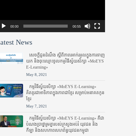
00:00
00:55
atest News
សេចក្តីជូនដំណឹង ស្តី​ពីភាព​រអាក់រអួល​ក្នុងការ​ទាញ​
យក និង​ចុះ​ឈ្មោះ​ចូល​កម្មវិធី​ស្វ័យសិក្សា «MoEYS
E-Learning»
May 8, 2021
កម្មវិធីស្វ័យសិក្សា «MoEYS E-Learning»
គិតគូរជាអាទិភាពក្នុងភាពជាខ្មែរ សម្រាប់អនាគតកូន
ខ្មែរ
May 7, 2021
កម្មវិធីស្វ័យសិក្សា «MoEYS E-Learning» គឺជា
បំណងប្រាថ្នារួមគ្នារបស់ក្រសួងអប់រំ​ យុវជន និង
កីឡា និងសហភាពសហព័ន្ធយុវជនកម្ពុជា