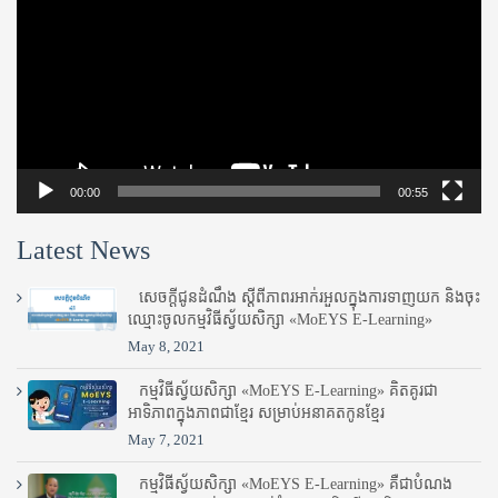
00:00
00:55
Latest News
សេចក្តីជូនដំណឹង ស្តី​ពីភាព​រអាក់រអួល​ក្នុងការ​ទាញ​យក និង​ចុះ​
ឈ្មោះ​ចូល​កម្មវិធី​ស្វ័យសិក្សា «MoEYS E-Learning»
May 8, 2021
កម្មវិធីស្វ័យសិក្សា «MoEYS E-Learning» គិតគូរជា
អាទិភាពក្នុងភាពជាខ្មែរ សម្រាប់អនាគតកូនខ្មែរ
May 7, 2021
កម្មវិធីស្វ័យសិក្សា «MoEYS E-Learning» គឺជាបំណង