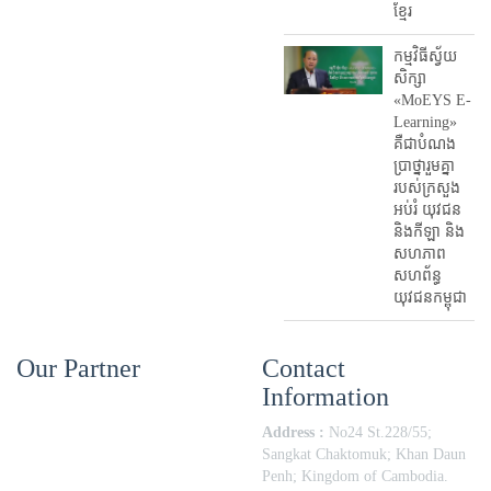
ខ្មែរ
កម្មវិធីស្វ័យ
សិក្សា
«MoEYS E-
Learning»
គឺជាបំណង
ប្រាថ្នារួមគ្នា
របស់ក្រសួង
អប់រំ​ យុវជន
និងកីឡា និង
សហភាព
សហព័ន្ធ
យុវជនកម្ពុជា
Our Partner
Contact
Information
Address :
No24 St.228/55;
Sangkat Chaktomuk; Khan Daun
Penh; Kingdom of Cambodia.