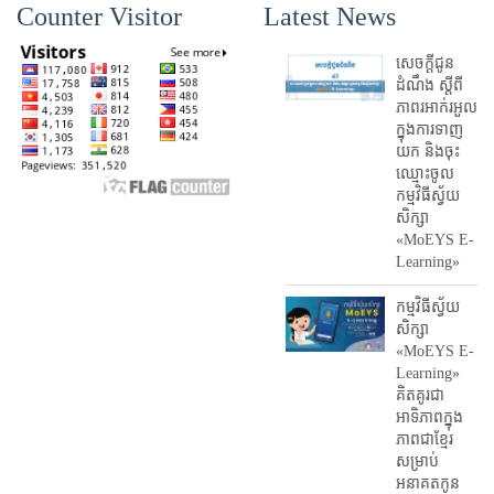
Counter Visitor
Latest News
សេចក្តីជូន
ដំណឹង ស្តី​ពី
ភាព​រអាក់រអួល​
ក្នុងការ​ទាញ​
យក និង​ចុះ​
ឈ្មោះ​ចូល​
កម្មវិធី​ស្វ័យ
សិក្សា
«MoEYS E-
Learning»
កម្មវិធីស្វ័យ
សិក្សា
«MoEYS E-
Learning»
គិតគូរជា
អាទិភាពក្នុង
ភាពជាខ្មែរ
សម្រាប់
អនាគតកូន