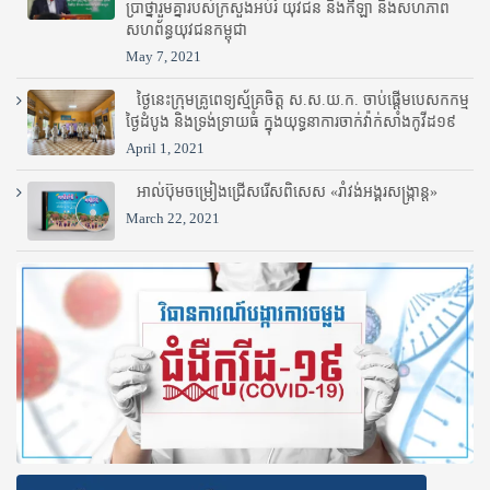
ប្រាថ្នារួមគ្នារបស់ក្រសួងអប់រំ​ យុវជន និងកីឡា និងសហភាព
សហព័ន្ធយុវជនកម្ពុជា
May 7, 2021
ថ្ងៃនេះក្រុមគ្រូពេទ្យស្ម័គ្រចិត្ត ស.ស.យ.ក. ចាប់ផ្តើមបេសកកម្ម
ថ្ងៃដំបូង និងទ្រង់ទ្រាយធំ ក្នុងយុទ្ធនាការចាក់វ៉ាក់សាំងកូវីដ១៩
April 1, 2021
អាល់ប៊ុមចម្រៀងជ្រើសរើសពិសេស «រាំវង់អង្គរសង្ក្រាន្ត»
March 22, 2021