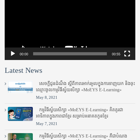
00:00
00:55
Latest News
សេចក្តីជូនដំណឹង ស្តី​ពីភាព​រអាក់រអួល​ក្នុងការ​ទាញ​យក និង​ចុះ​
ឈ្មោះ​ចូល​កម្មវិធី​ស្វ័យសិក្សា «MoEYS E-Learning»
May 8, 2021
កម្មវិធីស្វ័យសិក្សា «MoEYS E-Learning» គិតគូរជា
អាទិភាពក្នុងភាពជាខ្មែរ សម្រាប់អនាគតកូនខ្មែរ
May 7, 2021
កម្មវិធីស្វ័យសិក្សា «MoEYS E-Learning» គឺជាបំណង