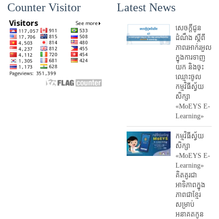
Counter Visitor
Latest News
សេចក្តីជូន
ដំណឹង ស្តី​ពី
ភាព​រអាក់រអួល​
ក្នុងការ​ទាញ​
យក និង​ចុះ​
ឈ្មោះ​ចូល​
កម្មវិធី​ស្វ័យ
សិក្សា
«MoEYS E-
Learning»
កម្មវិធីស្វ័យ
សិក្សា
«MoEYS E-
Learning»
គិតគូរជា
អាទិភាពក្នុង
ភាពជាខ្មែរ
សម្រាប់
អនាគតកូន