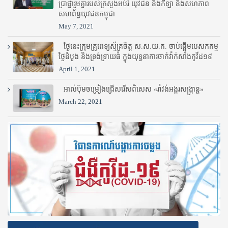
ប្រាថ្នារួមគ្នារបស់ក្រសួងអប់រំ​ យុវជន និងកីឡា និងសហភាព
សហព័ន្ធយុវជនកម្ពុជា
May 7, 2021
ថ្ងៃនេះក្រុមគ្រូពេទ្យស្ម័គ្រចិត្ត ស.ស.យ.ក. ចាប់ផ្តើមបេសកកម្ម
ថ្ងៃដំបូង និងទ្រង់ទ្រាយធំ ក្នុងយុទ្ធនាការចាក់វ៉ាក់សាំងកូវីដ១៩
April 1, 2021
អាល់ប៊ុមចម្រៀងជ្រើសរើសពិសេស «រាំវង់អង្គរសង្ក្រាន្ត»
March 22, 2021