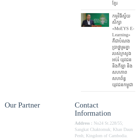
ខ្មែរ
កម្មវិធីស្វ័យ
សិក្សា
«MoEYS E-
Learning»
គឺជាបំណង
ប្រាថ្នារួមគ្នា
របស់ក្រសួង
អប់រំ​ យុវជន
និងកីឡា និង
សហភាព
សហព័ន្ធ
យុវជនកម្ពុជា
Our Partner
Contact
Information
Address :
No24 St.228/55;
Sangkat Chaktomuk; Khan Daun
Penh; Kingdom of Cambodia.