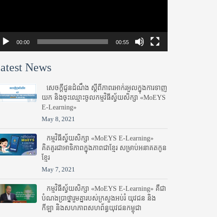
00:00
00:55
atest News
សេចក្តីជូនដំណឹង ស្តី​ពីភាព​រអាក់រអួល​ក្នុងការ​ទាញ​
យក និង​ចុះ​ឈ្មោះ​ចូល​កម្មវិធី​ស្វ័យសិក្សា «MoEYS
E-Learning»
May 8, 2021
កម្មវិធីស្វ័យសិក្សា «MoEYS E-Learning»
គិតគូរជាអាទិភាពក្នុងភាពជាខ្មែរ សម្រាប់អនាគតកូន
ខ្មែរ
May 7, 2021
កម្មវិធីស្វ័យសិក្សា «MoEYS E-Learning» គឺជា
បំណងប្រាថ្នារួមគ្នារបស់ក្រសួងអប់រំ​ យុវជន និង
កីឡា និងសហភាពសហព័ន្ធយុវជនកម្ពុជា