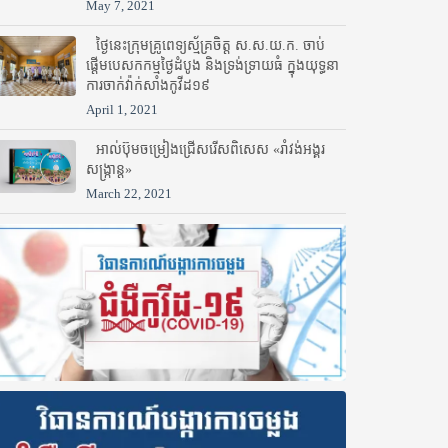
May 7, 2021
ថ្ងៃនេះក្រុមគ្រូពេទ្យស្ម័គ្រចិត្ត ស.ស.យ.ក. ចាប់
ផ្តើមបេសកកម្មថ្ងៃដំបូង និងទ្រង់ទ្រាយធំ ក្នុងយុទ្ធនា
ការចាក់វ៉ាក់សាំងកូវីដ១៩
April 1, 2021
អាល់ប៊ុមចម្រៀងជ្រើសរើសពិសេស «រាំវង់អង្គរ
សង្ក្រាន្ត»
March 22, 2021