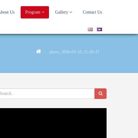
bout Us
Program
Gallery
Contact Us
photo_2020-03-10_11-50-21
deo
ayer