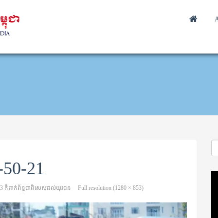
A
-50-21
Vi
Pl
13 គឺពាក់ព័ន្ធជាពិសេសដល់យុវជន
Full resolution (1280 × 853)