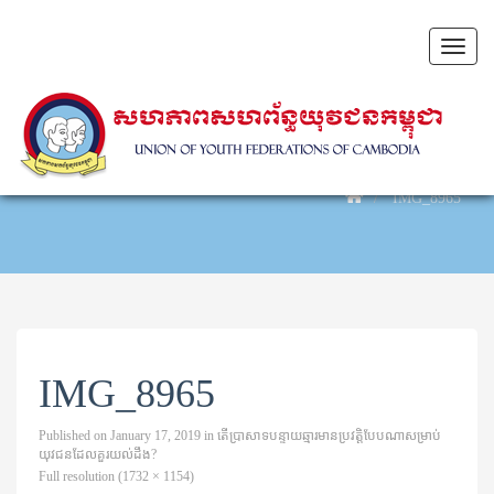
Toggl
naviga
IMG_8965
IMG_8965
Published on
January 17, 2019
in
តើ​ប្រាសាទ​បន្ទាយ​ឆ្មារ​មាន​ប្រវត្តិ​បែប​ណា​សម្រាប់​
យុវជន​ដែល​គួរ​យល់​ដឹង?
Full resolution (1732 × 1154)