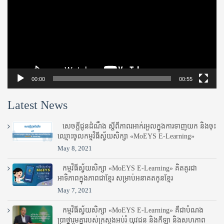
00:00
00:55
Latest News
សេចក្តីជូនដំណឹង ស្តី​ពីភាព​រអាក់រអួល​ក្នុងការ​ទាញ​យក និង​ចុះ​
ឈ្មោះ​ចូល​កម្មវិធី​ស្វ័យសិក្សា «MoEYS E-Learning»
May 8, 2021
កម្មវិធីស្វ័យសិក្សា «MoEYS E-Learning» គិតគូរជា
អាទិភាពក្នុងភាពជាខ្មែរ សម្រាប់អនាគតកូនខ្មែរ
May 7, 2021
កម្មវិធីស្វ័យសិក្សា «MoEYS E-Learning» គឺជាបំណង
ប្រាថ្នារួមគ្នារបស់ក្រសួងអប់រំ​ យុវជន និងកីឡា និងសហភាព