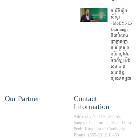
កម្មវិធីស្វ័យ
សិក្សា
«MoEYS E-
Learning»
គឺជាបំណង
ប្រាថ្នារួមគ្នា
របស់ក្រសួង
អប់រំ​ យុវជន
និងកីឡា និង
សហភាព
សហព័ន្ធ
យុវជនកម្ពុជា
Our Partner
Contact
Information
Address :
No24 St.228/55;
Sangkat Chaktomuk; Khan Daun
Penh; Kingdom of Cambodia.
Phone:
(855-23) 210 489