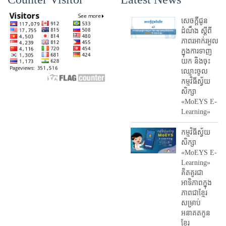
សេចក្តីជូន
ដំណឹង ស្តី​ពី
ភាព​រអាក់រអួល​
ក្នុងការ​ទាញ​
យក និង​ចុះ​
ឈ្មោះ​ចូល​
កម្មវិធី​ស្វ័យ
សិក្សា
«MoEYS E-
Learning»
កម្មវិធីស្វ័យ
សិក្សា
«MoEYS E-
Learning»
គិតគូរជា
អាទិភាពក្នុង
ភាពជាខ្មែរ
សម្រាប់
អនាគតកូន
ខ្មែរ