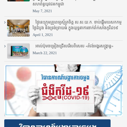
សហព័ន្ធយុវជនកម្ពុជា
May 7, 2021
ថ្ងៃនេះក្រុមគ្រូពេទ្យស្ម័គ្រចិត្ត ស.ស.យ.ក. ចាប់ផ្តើមបេសកកម្ម
ថ្ងៃដំបូង និងទ្រង់ទ្រាយធំ ក្នុងយុទ្ធនាការចាក់វ៉ាក់សាំងកូវីដ១៩
April 1, 2021
អាល់ប៊ុមចម្រៀងជ្រើសរើសពិសេស «រាំវង់អង្គរសង្ក្រាន្ត»
March 22, 2021