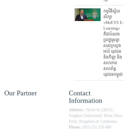
កម្មវិធីស្វ័យ
សិក្សា
«MoEYS E-
Learning»
គឺជាបំណង
ប្រាថ្នារួមគ្នា
របស់ក្រសួង
អប់រំ​ យុវជន
និងកីឡា និង
សហភាព
សហព័ន្ធ
យុវជនកម្ពុជា
Our Partner
Contact
Information
Address :
No24 St.228/55;
Sangkat Chaktomuk; Khan Daun
Penh; Kingdom of Cambodia.
Phone:
(855-23) 210 489