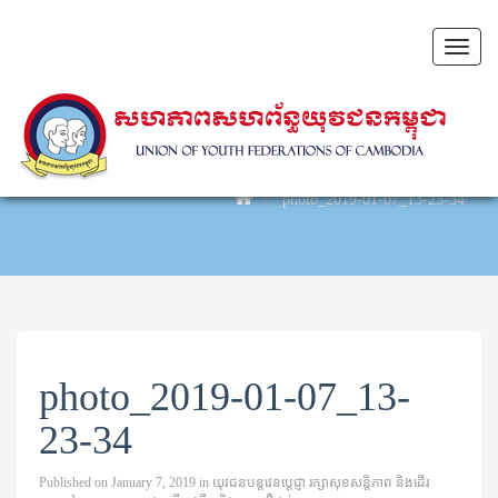
Toggl
naviga
photo_2019-01-07_13-23-34
photo_2019-01-07_13-
23-34
Published on
January 7, 2019
in
យុវជនបន្តវេនប្តេជ្ញា រក្សា​សុខសន្តិភាព និង​ដើរ​