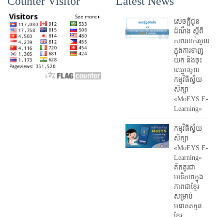
Counter Visitor
Latest News
សេចក្តីជូន
ដំណឹង ស្តី​ពី
ភាព​រអាក់រអួល​
ក្នុងការ​ទាញ​
យក និង​ចុះ​
ឈ្មោះ​ចូល​
កម្មវិធី​ស្វ័យ
សិក្សា
«MoEYS E-
Learning»
កម្មវិធីស្វ័យ
សិក្សា
«MoEYS E-
Learning»
គិតគូរជា
អាទិភាពក្នុង
ភាពជាខ្មែរ
សម្រាប់
អនាគតកូន
ខ្មែរ