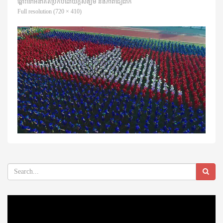
ឆ្ពោះ​ទៅ​អនាគត​ប្រកប​ដោយក្តីសង្ឃឹម និង​ភាពជឿជាក់
Full resolution (720 × 410)
Video
Player