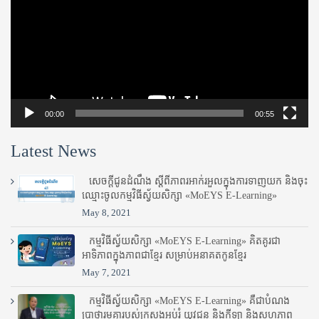
00:00
00:55
Latest News
សេចក្តីជូនដំណឹង ស្តី​ពីភាព​រអាក់រអួល​ក្នុងការ​ទាញ​យក និង​ចុះ​
ឈ្មោះ​ចូល​កម្មវិធី​ស្វ័យសិក្សា «MoEYS E-Learning»
May 8, 2021
កម្មវិធីស្វ័យសិក្សា «MoEYS E-Learning» គិតគូរជា
អាទិភាពក្នុងភាពជាខ្មែរ សម្រាប់អនាគតកូនខ្មែរ
May 7, 2021
កម្មវិធីស្វ័យសិក្សា «MoEYS E-Learning» គឺជាបំណង
ប្រាថ្នារួមគ្នារបស់ក្រសួងអប់រំ​ យុវជន និងកីឡា និងសហភាព