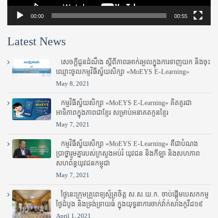
00:00
00:55
Latest News
សេចក្តីជូនដំណឹង ស្តី​ពីភាព​រអាក់រអួល​ក្នុងការ​ទាញ​យក និង​ចុះ​
ឈ្មោះ​ចូល​កម្មវិធី​ស្វ័យសិក្សា «MoEYS E-Learning»
May 8, 2021
កម្មវិធីស្វ័យសិក្សា «MoEYS E-Learning» គិតគូរជា
អាទិភាពក្នុងភាពជាខ្មែរ សម្រាប់អនាគតកូនខ្មែរ
May 7, 2021
កម្មវិធីស្វ័យសិក្សា «MoEYS E-Learning» គឺជាបំណង
ប្រាថ្នារួមគ្នារបស់ក្រសួងអប់រំ​ យុវជន និងកីឡា និងសហភាព
សហព័ន្ធយុវជនកម្ពុជា
May 7, 2021
ថ្ងៃនេះក្រុមគ្រូពេទ្យស្ម័គ្រចិត្ត ស.ស.យ.ក. ចាប់ផ្តើមបេសកកម្ម
ថ្ងៃដំបូង និងទ្រង់ទ្រាយធំ ក្នុងយុទ្ធនាការចាក់វ៉ាក់សាំងកូវីដ១៩
April 1, 2021