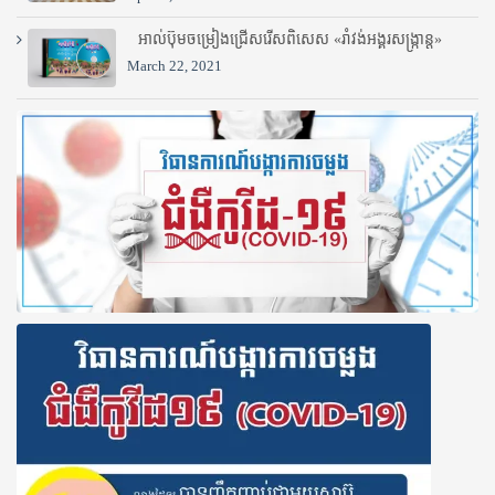
អាល់ប៊ុមចម្រៀងជ្រើសរើសពិសេស «រាំវង់អង្គរសង្ក្រាន្ត»
March 22, 2021