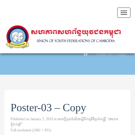
Toggl
naviga
Poster-03 – Copy
Poster-03 – Copy
Published on
January 5, 2019
in
សេចក្តីជូនដំណឹង​​ស្តីពី​កម្មវិធី​ប្រគំ​តន្រ្តី​ “៧មករា
ខ្ញុំ៤០ឆ្នាំ”
Full resolution (2481 × 831)