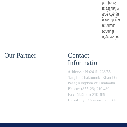
ប្រាថ្នារួមគ្នា
របស់ក្រសួង
អប់រំ​ យុវជន
និងកីឡា និង
សហភាព
សហព័ន្ធ
យុវជនកម្ពុជា
Our Partner
Contact
Information
Address :
No24 St.228/55;
Sangkat Chaktomuk; Khan Daun
Penh; Kingdom of Cambodia.
Phone:
(855-23) 210 489
Fax:
(855-23) 210 489
Email:
uyfc@camnet.com.kh