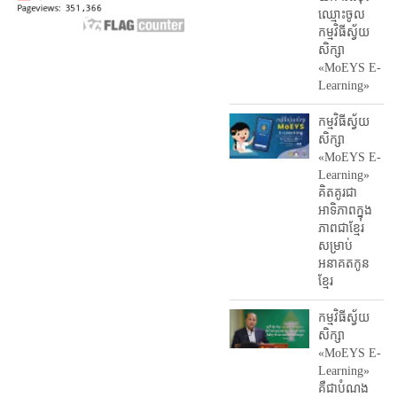
ឈ្មោះ​ចូល​
កម្មវិធី​ស្វ័យ
សិក្សា
«MoEYS E-
Learning»
កម្មវិធីស្វ័យ
សិក្សា
«MoEYS E-
Learning»
គិតគូរជា
អាទិភាពក្នុង
ភាពជាខ្មែរ
សម្រាប់
អនាគតកូន
ខ្មែរ
កម្មវិធីស្វ័យ
សិក្សា
«MoEYS E-
Learning»
គឺជាបំណង