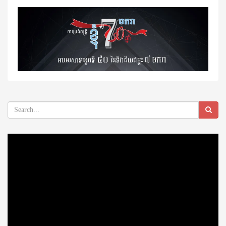
Video
Player