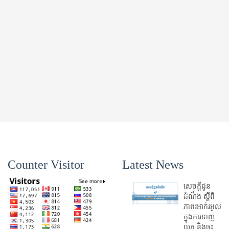
Counter Visitor
Latest News
សេចក្តីជូន
ដំណឹង ស្តី​ពី
ភាព​រអាក់រអួល​
ក្នុងការ​ទាញ​
យក និង​ចុះ​