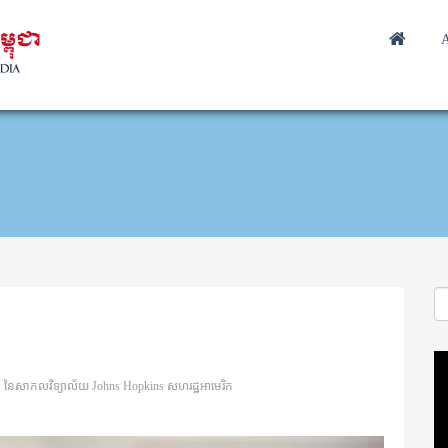
A
Vi
Pl
IS នៃសាកលវិទ្យាល័យ Johns Hopkins សហរដ្ឋអាមេរិក