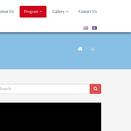
bout Us
Program
Gallery
Contact Us
04
deo
ayer