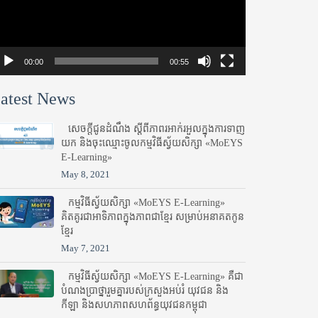
00:00
00:55
atest News
សេចក្តីជូនដំណឹង ស្តី​ពីភាព​រអាក់រអួល​ក្នុងការ​ទាញ​
យក និង​ចុះ​ឈ្មោះ​ចូល​កម្មវិធី​ស្វ័យសិក្សា «MoEYS
E-Learning»
May 8, 2021
កម្មវិធីស្វ័យសិក្សា «MoEYS E-Learning»
គិតគូរជាអាទិភាពក្នុងភាពជាខ្មែរ សម្រាប់អនាគតកូន
ខ្មែរ
May 7, 2021
កម្មវិធីស្វ័យសិក្សា «MoEYS E-Learning» គឺជា
បំណងប្រាថ្នារួមគ្នារបស់ក្រសួងអប់រំ​ យុវជន និង
កីឡា និងសហភាពសហព័ន្ធយុវជនកម្ពុជា