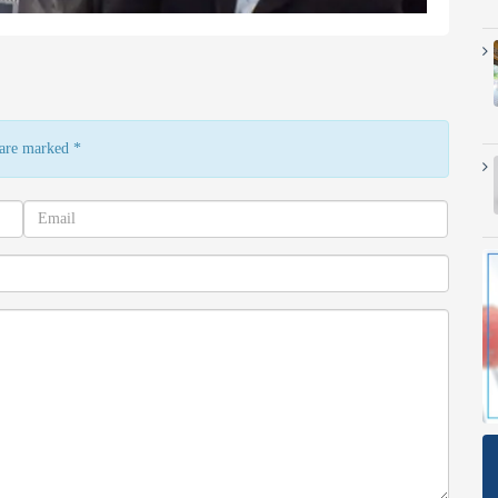
s are marked
*