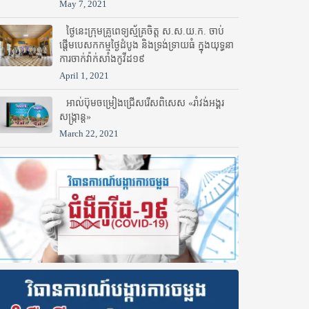
May 7, 2021
ថ្ងៃនេះក្រុមគ្រូពេទ្យស្ម័គ្រចិត្ត ស.ស.យ.ក. ចាប់
ផ្តើមបេសកកម្មថ្ងៃដំបូង និងទ្រង់ទ្រាយធំ ក្នុងយុទ្ធនា
ការចាក់វ៉ាក់សាំងកូវីដ១៩
April 1, 2021
អាល់ប៊ុមចម្រៀងជ្រើសរើសពិសេស «រាំវង់អង្គរ
សង្ក្រាន្ត»
March 22, 2021