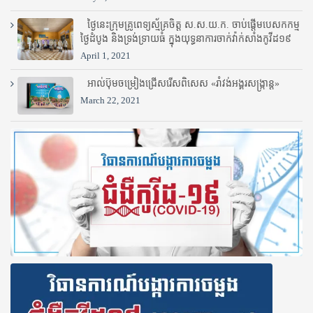
ថ្ងៃនេះក្រុមគ្រូពេទ្យស្ម័គ្រចិត្ត ស.ស.យ.ក. ចាប់ផ្តើមបេសកកម្ម
ថ្ងៃដំបូង និងទ្រង់ទ្រាយធំ ក្នុងយុទ្ធនាការចាក់វ៉ាក់សាំងកូវីដ១៩
April 1, 2021
អាល់ប៊ុមចម្រៀងជ្រើសរើសពិសេស «រាំវង់អង្គរសង្ក្រាន្ត»
March 22, 2021