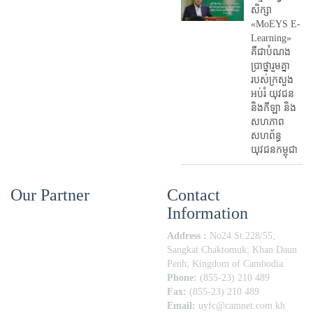
សិក្សា
«MoEYS E-
Learning»
គឺជាបំណង
ប្រាថ្នារួមគ្នា
របស់ក្រសួង
អប់រំ​ យុវជន
និងកីឡា និង
សហភាព
សហព័ន្ធ
យុវជនកម្ពុជា
Our Partner
Contact
Information
Address :
No24 St.228/55;
Sangkat Chaktomuk; Khan Daun
Penh; Kingdom of Cambodia.
Phone:
(855-23) 210 489
Fax:
(855-23) 210 489
Email:
uyfc@camnet.com.kh