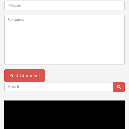
Video
Player