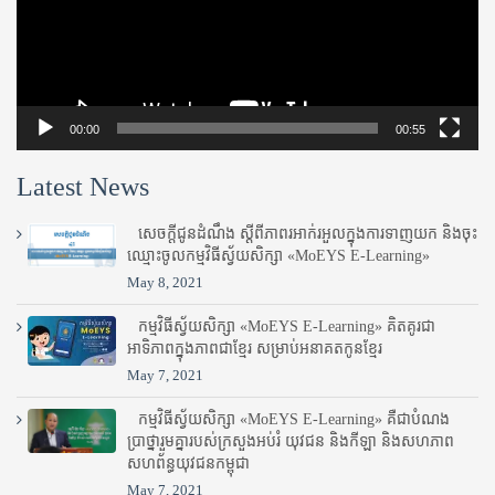
00:00
00:55
Latest News
សេចក្តីជូនដំណឹង ស្តី​ពីភាព​រអាក់រអួល​ក្នុងការ​ទាញ​យក និង​ចុះ​
ឈ្មោះ​ចូល​កម្មវិធី​ស្វ័យសិក្សា «MoEYS E-Learning»
May 8, 2021
កម្មវិធីស្វ័យសិក្សា «MoEYS E-Learning» គិតគូរជា
អាទិភាពក្នុងភាពជាខ្មែរ សម្រាប់អនាគតកូនខ្មែរ
May 7, 2021
កម្មវិធីស្វ័យសិក្សា «MoEYS E-Learning» គឺជាបំណង
ប្រាថ្នារួមគ្នារបស់ក្រសួងអប់រំ​ យុវជន និងកីឡា និងសហភាព
សហព័ន្ធយុវជនកម្ពុជា
May 7, 2021