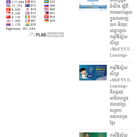
សេចក្តីជូន
ដំណឹង ស្តី​ពី
ភាព​រអាក់រអួល​
ក្នុងការ​ទាញ​
យក និង​ចុះ​
ឈ្មោះ​ចូល​
កម្មវិធី​ស្វ័យ
សិក្សា
«MoEYS E-
Learning»
កម្មវិធីស្វ័យ
សិក្សា
«MoEYS E-
Learning»
គិតគូរជា
អាទិភាពក្នុង
ភាពជាខ្មែរ
សម្រាប់
អនាគតកូន
ខ្មែរ
កម្មវិធីស្វ័យ