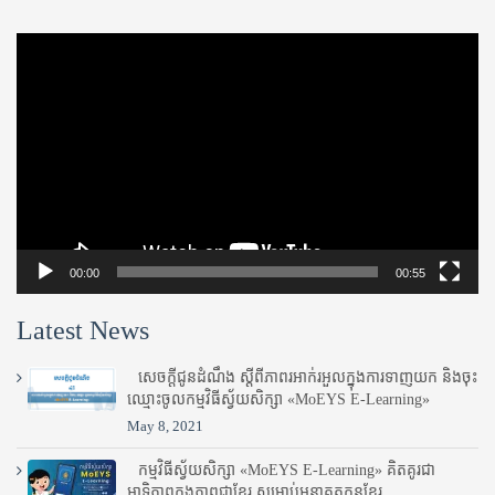
Video
Player
00:00
00:55
Latest News
សេចក្តីជូនដំណឹង ស្តី​ពីភាព​រអាក់រអួល​ក្នុងការ​ទាញ​យក និង​ចុះ​
ឈ្មោះ​ចូល​កម្មវិធី​ស្វ័យសិក្សា «MoEYS E-Learning»
May 8, 2021
កម្មវិធីស្វ័យសិក្សា «MoEYS E-Learning» គិតគូរជា
អាទិភាពក្នុងភាពជាខ្មែរ សម្រាប់អនាគតកូនខ្មែរ