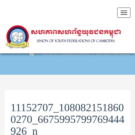
Toggl
naviga
11152707_1080821518600270_667599579976944492
11152707_108082151860
0270_6675995799769444
926_n