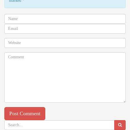
marked
*