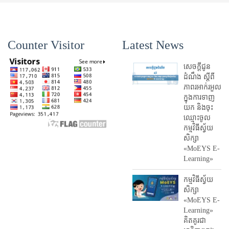
Counter Visitor
Latest News
សេចក្តីជូន
ដំណឹង ស្តី​ពី
ភាព​រអាក់រអួល​
ក្នុងការ​ទាញ​
យក និង​ចុះ​
ឈ្មោះ​ចូល​
កម្មវិធី​ស្វ័យ
សិក្សា
«MoEYS E-
Learning»
កម្មវិធីស្វ័យ
សិក្សា
«MoEYS E-
Learning»
គិតគូរជា