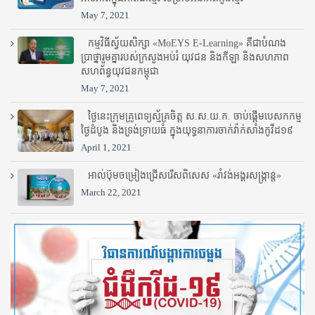
May 7, 2021
កម្មវិធីស្វ័យសិក្សា «MoEYS E-Learning» គឺជាបំណង
ប្រាថ្នារួមគ្នារបស់ក្រសួងអប់រំ​ យុវជន និងកីឡា និងសហភាព
សហព័ន្ធយុវជនកម្ពុជា
May 7, 2021
ថ្ងៃនេះក្រុមគ្រូពេទ្យស្ម័គ្រចិត្ត ស.ស.យ.ក. ចាប់ផ្តើមបេសកកម្ម
ថ្ងៃដំបូង និងទ្រង់ទ្រាយធំ ក្នុងយុទ្ធនាការចាក់វ៉ាក់សាំងកូវីដ១៩
April 1, 2021
អាល់ប៊ុមចម្រៀងជ្រើសរើសពិសេស «រាំវង់អង្គរសង្ក្រាន្ត»
March 22, 2021