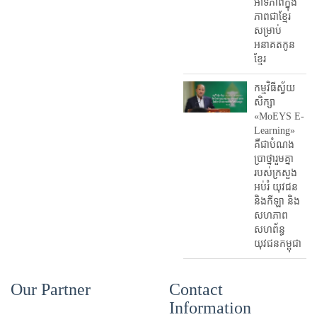
អាទិភាពក្នុង
ភាពជាខ្មែរ
សម្រាប់
អនាគតកូន
ខ្មែរ
កម្មវិធីស្វ័យ
សិក្សា
«MoEYS E-
Learning»
គឺជាបំណង
ប្រាថ្នារួមគ្នា
របស់ក្រសួង
អប់រំ​ យុវជន
និងកីឡា និង
សហភាព
សហព័ន្ធ
យុវជនកម្ពុជា
Our Partner
Contact
Information