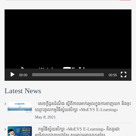
Video
Player
00:00
00:55
Latest News
សេចក្តីជូនដំណឹង ស្តី​ពីភាព​រអាក់រអួល​ក្នុងការ​ទាញ​យក និង​ចុះ​
ឈ្មោះ​ចូល​កម្មវិធី​ស្វ័យសិក្សា «MoEYS E-Learning»
May 8, 2021
កម្មវិធីស្វ័យសិក្សា «MoEYS E-Learning» គិតគូរជា
អាទិភាពក្នុងភាពជាខ្មែរ សម្រាប់អនាគតកូនខ្មែរ