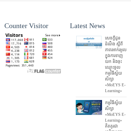
Counter Visitor
Latest News
សេចក្តីជូន
ដំណឹង ស្តី​ពី
ភាព​រអាក់រអួល​
ក្នុងការ​ទាញ​
យក និង​ចុះ​
ឈ្មោះ​ចូល​
កម្មវិធី​ស្វ័យ
សិក្សា
«MoEYS E-
Learning»
កម្មវិធីស្វ័យ
សិក្សា
«MoEYS E-
Learning»
គិតគូរជា