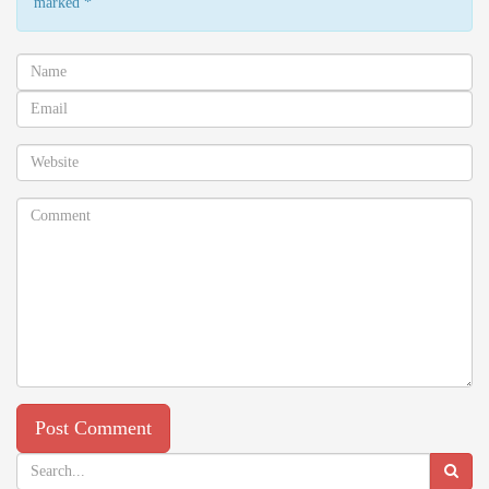
marked
*