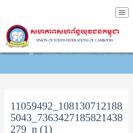
Toggl
naviga
11059492_1081307121885043_7363427185821438279
11059492_108130712188
5043_7363427185821438
279_n (1)