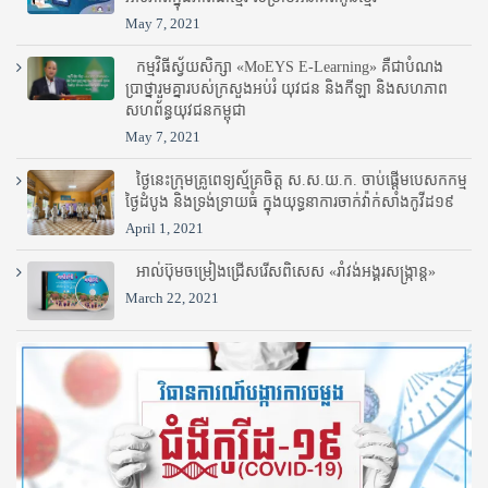
May 7, 2021
កម្មវិធីស្វ័យសិក្សា «MoEYS E-Learning» គឺជាបំណង
ប្រាថ្នារួមគ្នារបស់ក្រសួងអប់រំ​ យុវជន និងកីឡា និងសហភាព
សហព័ន្ធយុវជនកម្ពុជា
May 7, 2021
ថ្ងៃនេះក្រុមគ្រូពេទ្យស្ម័គ្រចិត្ត ស.ស.យ.ក. ចាប់ផ្តើមបេសកកម្ម
ថ្ងៃដំបូង និងទ្រង់ទ្រាយធំ ក្នុងយុទ្ធនាការចាក់វ៉ាក់សាំងកូវីដ១៩
April 1, 2021
អាល់ប៊ុមចម្រៀងជ្រើសរើសពិសេស «រាំវង់អង្គរសង្ក្រាន្ត»
March 22, 2021