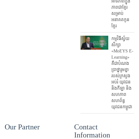
អាទិភាពក្នុង
ភាពជាខ្មែរ
សម្រាប់
អនាគតកូន
ខ្មែរ
កម្មវិធីស្វ័យ
សិក្សា
«MoEYS E-
Learning»
គឺជាបំណង
ប្រាថ្នារួមគ្នា
របស់ក្រសួង
អប់រំ​ យុវជន
និងកីឡា និង
សហភាព
សហព័ន្ធ
យុវជនកម្ពុជា
Our Partner
Contact
Information