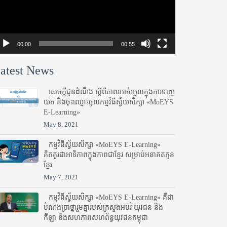
00:00
00:55
atest News
សេចក្តីជូនដំណឹង ស្តី​ពីភាព​រអាក់រអួល​ក្នុងការ​ទាញ​
យក និង​ចុះ​ឈ្មោះ​ចូល​កម្មវិធី​ស្វ័យសិក្សា «MoEYS
E-Learning»
May 8, 2021
កម្មវិធីស្វ័យសិក្សា «MoEYS E-Learning»
គិតគូរជាអាទិភាពក្នុងភាពជាខ្មែរ សម្រាប់អនាគតកូន
ខ្មែរ
May 7, 2021
កម្មវិធីស្វ័យសិក្សា «MoEYS E-Learning» គឺជា
បំណងប្រាថ្នារួមគ្នារបស់ក្រសួងអប់រំ​ យុវជន និង
កីឡា និងសហភាពសហព័ន្ធយុវជនកម្ពុជា