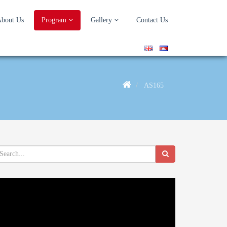
bout Us
Program
Gallery
Contact Us
AS165
deo
ayer