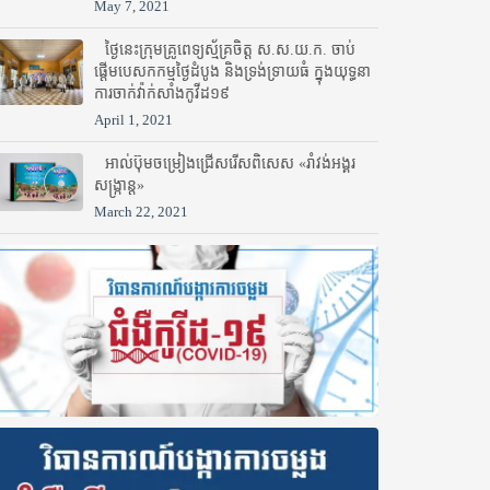
May 7, 2021
ថ្ងៃនេះក្រុមគ្រូពេទ្យស្ម័គ្រចិត្ត ស.ស.យ.ក. ចាប់
ផ្តើមបេសកកម្មថ្ងៃដំបូង និងទ្រង់ទ្រាយធំ ក្នុងយុទ្ធនា
ការចាក់វ៉ាក់សាំងកូវីដ១៩
April 1, 2021
អាល់ប៊ុមចម្រៀងជ្រើសរើសពិសេស «រាំវង់អង្គរ
សង្ក្រាន្ត»
March 22, 2021