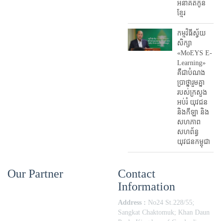
អនាគតកូន
ខ្មែរ
កម្មវិធីស្វ័យ
សិក្សា
«MoEYS E-
Learning»
គឺជាបំណង
ប្រាថ្នារួមគ្នា
របស់ក្រសួង
អប់រំ​ យុវជន
និងកីឡា និង
សហភាព
សហព័ន្ធ
យុវជនកម្ពុជា
Our Partner
Contact
Information
Address :
No24 St.228/55;
Sangkat Chaktomuk; Khan Daun