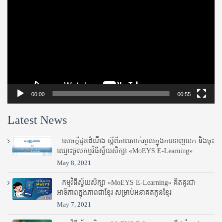
Player
00:00
00:55
Latest News
សេចក្តីជូនដំណឹង ស្តី​ពីភាព​រអាក់រអួល​ក្នុងការ​ទាញ​យក និង​ចុះ​
ឈ្មោះ​ចូល​កម្មវិធី​ស្វ័យសិក្សា «MoEYS E-Learning»
May 8, 2021
កម្មវិធីស្វ័យសិក្សា «MoEYS E-Learning» គិតគូរជា
អាទិភាពក្នុងភាពជាខ្មែរ សម្រាប់អនាគតកូនខ្មែរ
May 7, 2021