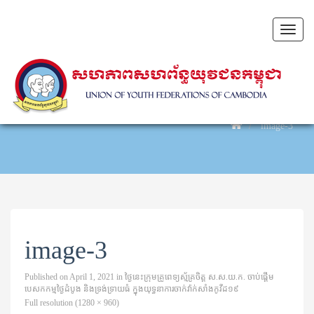
Toggl
naviga
image-3
image-3
Published on
April 1, 2021
in
ថ្ងៃនេះក្រុមគ្រូពេទ្យស្ម័គ្រចិត្ត ស.ស.យ.ក. ចាប់ផ្តើម
បេសកកម្មថ្ងៃដំបូង និងទ្រង់ទ្រាយធំ ក្នុងយុទ្ធនាការចាក់វ៉ាក់សាំងកូវីដ១៩
Full resolution (1280 × 960)