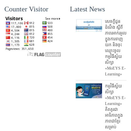
Counter Visitor
Latest News
សេចក្តីជូន
ដំណឹង ស្តី​ពី
ភាព​រអាក់រអួល​
ក្នុងការ​ទាញ​
យក និង​ចុះ​
ឈ្មោះ​ចូល​
កម្មវិធី​ស្វ័យ
សិក្សា
«MoEYS E-
Learning»
កម្មវិធីស្វ័យ
សិក្សា
«MoEYS E-
Learning»
គិតគូរជា
អាទិភាពក្នុង
ភាពជាខ្មែរ
សម្រាប់