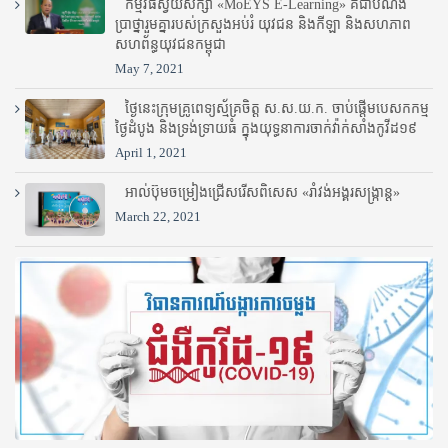
កម្មវិធីស្វ័យសិក្សា «MoEYS E-Learning» គឺជាបំណង
ប្រាថ្នារួមគ្នារបស់ក្រសួងអប់រំ​ យុវជន និងកីឡា និងសហភាព
សហព័ន្ធយុវជនកម្ពុជា
May 7, 2021
ថ្ងៃនេះក្រុមគ្រូពេទ្យស្ម័គ្រចិត្ត ស.ស.យ.ក. ចាប់ផ្តើមបេសកកម្ម
ថ្ងៃដំបូង និងទ្រង់ទ្រាយធំ ក្នុងយុទ្ធនាការចាក់វ៉ាក់សាំងកូវីដ១៩
April 1, 2021
អាល់ប៊ុមចម្រៀងជ្រើសរើសពិសេស «រាំវង់អង្គរសង្ក្រាន្ត»
March 22, 2021