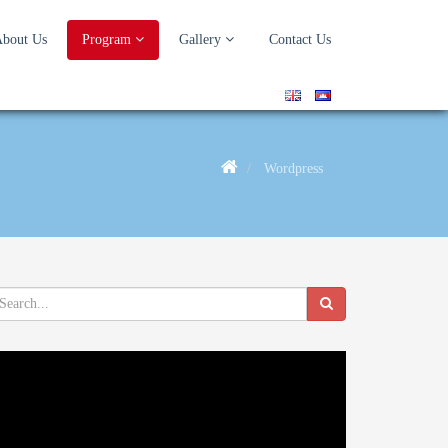
bout Us
Program
Gallery
Contact Us
Wordpress
deo
ayer