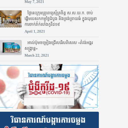
May 7, 2021
ថ្ងៃនេះក្រុមគ្រូពេទ្យស្ម័គ្រចិត្ត ស.ស.យ.ក. ចាប់
ផ្តើមបេសកកម្មថ្ងៃដំបូង និងទ្រង់ទ្រាយធំ ក្នុងយុទ្ធនា
ការចាក់វ៉ាក់សាំងកូវីដ១៩
April 1, 2021
អាល់ប៊ុមចម្រៀងជ្រើសរើសពិសេស «រាំវង់អង្គរ
សង្ក្រាន្ត»
March 22, 2021