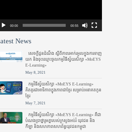
00:00
00:55
atest News
សេចក្តីជូនដំណឹង ស្តី​ពីភាព​រអាក់រអួល​ក្នុងការ​ទាញ​
យក និង​ចុះ​ឈ្មោះ​ចូល​កម្មវិធី​ស្វ័យសិក្សា «MoEYS
E-Learning»
May 8, 2021
កម្មវិធីស្វ័យសិក្សា «MoEYS E-Learning»
គិតគូរជាអាទិភាពក្នុងភាពជាខ្មែរ សម្រាប់អនាគតកូន
ខ្មែរ
May 7, 2021
កម្មវិធីស្វ័យសិក្សា «MoEYS E-Learning» គឺជា
បំណងប្រាថ្នារួមគ្នារបស់ក្រសួងអប់រំ​ យុវជន និង
កីឡា និងសហភាពសហព័ន្ធយុវជនកម្ពុជា