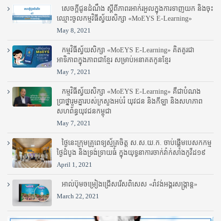
សេចក្តីជូនដំណឹង ស្តី​ពីភាព​រអាក់រអួល​ក្នុងការ​ទាញ​យក និង​ចុះ​
ឈ្មោះ​ចូល​កម្មវិធី​ស្វ័យសិក្សា «MoEYS E-Learning»
May 8, 2021
កម្មវិធីស្វ័យសិក្សា «MoEYS E-Learning» គិតគូរជា
អាទិភាពក្នុងភាពជាខ្មែរ សម្រាប់អនាគតកូនខ្មែរ
May 7, 2021
កម្មវិធីស្វ័យសិក្សា «MoEYS E-Learning» គឺជាបំណង
ប្រាថ្នារួមគ្នារបស់ក្រសួងអប់រំ​ យុវជន និងកីឡា និងសហភាព
សហព័ន្ធយុវជនកម្ពុជា
May 7, 2021
ថ្ងៃនេះក្រុមគ្រូពេទ្យស្ម័គ្រចិត្ត ស.ស.យ.ក. ចាប់ផ្តើមបេសកកម្ម
ថ្ងៃដំបូង និងទ្រង់ទ្រាយធំ ក្នុងយុទ្ធនាការចាក់វ៉ាក់សាំងកូវីដ១៩
April 1, 2021
អាល់ប៊ុមចម្រៀងជ្រើសរើសពិសេស «រាំវង់អង្គរសង្ក្រាន្ត»
March 22, 2021