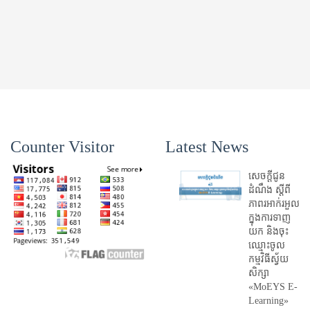
Counter Visitor
Latest News
សេចក្តីជូន
ដំណឹង ស្តី​ពី
ភាព​រអាក់រអួល​
ក្នុងការ​ទាញ​
យក និង​ចុះ​
ឈ្មោះ​ចូល​
កម្មវិធី​ស្វ័យ
សិក្សា
«MoEYS E-
Learning»