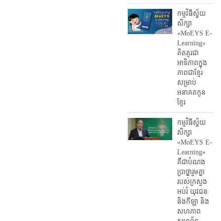
កម្មវិធីស្វ័យ
សិក្សា
«MoEYS E-
Learning»
គិតគូរជា
អាទិភាពក្នុង
ភាពជាខ្មែរ
សម្រាប់
អនាគតកូន
ខ្មែរ
កម្មវិធីស្វ័យ
សិក្សា
«MoEYS E-
Learning»
គឺជាបំណង
ប្រាថ្នារួមគ្នា
របស់ក្រសួង
អប់រំ​ យុវជន
និងកីឡា និង
សហភាព