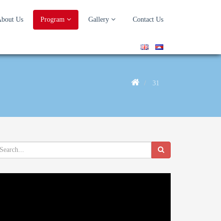
bout Us
Program
Gallery
Contact Us
31
deo
ayer