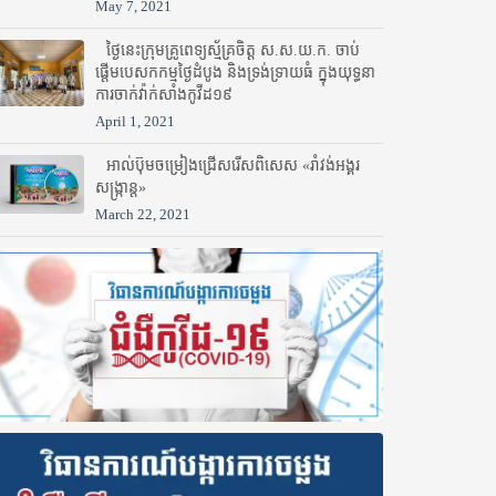
May 7, 2021
ថ្ងៃនេះក្រុមគ្រូពេទ្យស្ម័គ្រចិត្ត ស.ស.យ.ក. ចាប់
ផ្តើមបេសកកម្មថ្ងៃដំបូង និងទ្រង់ទ្រាយធំ ក្នុងយុទ្ធនា
ការចាក់វ៉ាក់សាំងកូវីដ១៩
April 1, 2021
អាល់ប៊ុមចម្រៀងជ្រើសរើសពិសេស «រាំវង់អង្គរ
សង្ក្រាន្ត»
March 22, 2021