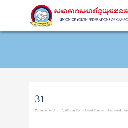
31
Published on
April 7, 2017
in
Damri Event Planner
Full resolutio