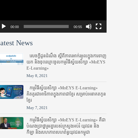
00:00
00:55
atest News
សេចក្តីជូនដំណឹង ស្តី​ពីភាព​រអាក់រអួល​ក្នុងការ​ទាញ​
យក និង​ចុះ​ឈ្មោះ​ចូល​កម្មវិធី​ស្វ័យសិក្សា «MoEYS
E-Learning»
May 8, 2021
កម្មវិធីស្វ័យសិក្សា «MoEYS E-Learning»
គិតគូរជាអាទិភាពក្នុងភាពជាខ្មែរ សម្រាប់អនាគតកូន
ខ្មែរ
May 7, 2021
កម្មវិធីស្វ័យសិក្សា «MoEYS E-Learning» គឺជា
បំណងប្រាថ្នារួមគ្នារបស់ក្រសួងអប់រំ​ យុវជន និង
កីឡា និងសហភាពសហព័ន្ធយុវជនកម្ពុជា