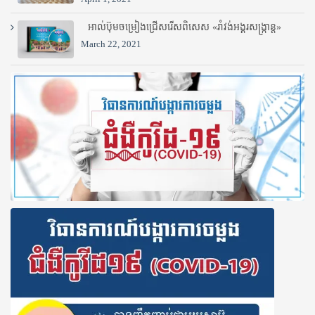
អាល់ប៊ុមចម្រៀងជ្រើសរើសពិសេស «រាំវង់អង្គរសង្ក្រាន្ត»
March 22, 2021