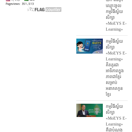
ឈ្មោះ​ចូល​
កម្មវិធី​ស្វ័យ
សិក្សា
«MoEYS E-
Learning»
កម្មវិធីស្វ័យ
សិក្សា
«MoEYS E-
Learning»
គិតគូរជា
អាទិភាពក្នុង
ភាពជាខ្មែរ
សម្រាប់
អនាគតកូន
ខ្មែរ
កម្មវិធីស្វ័យ
សិក្សា
«MoEYS E-
Learning»
គឺជាបំណង