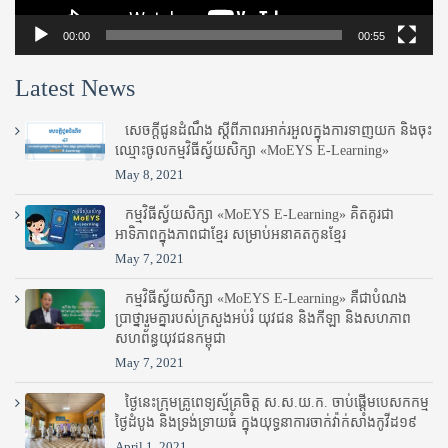
00:00
00:55
Latest News
សេចក្តីជូនដំណឹង ស្តី​ពីភាព​រអាក់រអួល​ក្នុងការ​ទាញ​យក និង​ចុះ​
ឈ្មោះ​ចូល​កម្មវិធី​ស្វ័យសិក្សា «MoEYS E-Learning»
May 8, 2021
កម្មវិធីស្វ័យសិក្សា «MoEYS E-Learning» គិតគូរជា
អាទិភាពក្នុងភាពជាខ្មែរ សម្រាប់អនាគតកូនខ្មែរ
May 7, 2021
កម្មវិធីស្វ័យសិក្សា «MoEYS E-Learning» គឺជាបំណង
ប្រាថ្នារួមគ្នារបស់ក្រសួងអប់រំ​ យុវជន និងកីឡា និងសហភាព
សហព័ន្ធយុវជនកម្ពុជា
May 7, 2021
ថ្ងៃនេះក្រុមគ្រូពេទ្យស្ម័គ្រចិត្ត ស.ស.យ.ក. ចាប់ផ្តើមបេសកកម្ម
ថ្ងៃដំបូង និងទ្រង់ទ្រាយធំ ក្នុងយុទ្ធនាការចាក់វ៉ាក់សាំងកូវីដ១៩
April 1, 2021