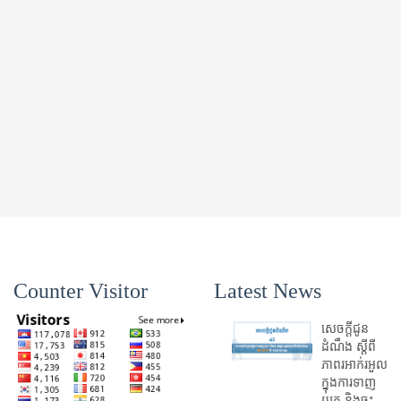
Counter Visitor
Latest News
សេចក្តីជូន
ដំណឹង ស្តី​ពី
ភាព​រអាក់រអួល​
ក្នុងការ​ទាញ​
យក និង​ចុះ​