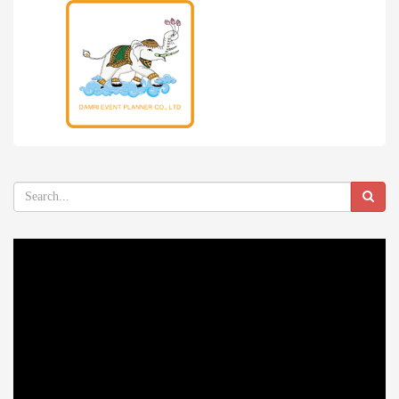
Video
Player