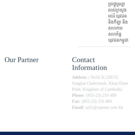
ប្រាថ្នារួមគ្នា
របស់ក្រសួង
អប់រំ​ យុវជន
និងកីឡា និង
សហភាព
សហព័ន្ធ
យុវជនកម្ពុជា
Our Partner
Contact
Information
Address :
No24 St.228/55;
Sangkat Chaktomuk; Khan Daun
Penh; Kingdom of Cambodia.
Phone:
(855-23) 210 489
Fax:
(855-23) 210 489
Email:
uyfc@camnet.com.kh