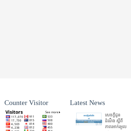
Counter Visitor
Latest News
សេចក្តីជូន
ដំណឹង ស្តី​ពី
ភាព​រអាក់រអួល​