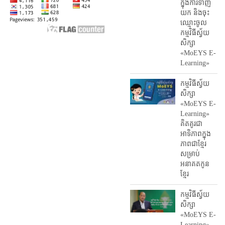
ក្នុងការ​ទាញ​
យក និង​ចុះ​
ឈ្មោះ​ចូល​
កម្មវិធី​ស្វ័យ
សិក្សា
«MoEYS E-
Learning»
កម្មវិធីស្វ័យ
សិក្សា
«MoEYS E-
Learning»
គិតគូរជា
អាទិភាពក្នុង
ភាពជាខ្មែរ
សម្រាប់
អនាគតកូន
ខ្មែរ
កម្មវិធីស្វ័យ
សិក្សា
«MoEYS E-
Learning»