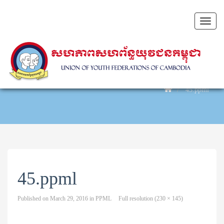
Toggl
naviga
45.ppml
45.ppml
Published on
March 29, 2016
in
PPML
Full resolution (230 × 145)