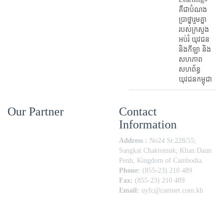
គឺជាបំណង
ប្រាថ្នារួមគ្នា
របស់ក្រសួង
អប់រំ​ យុវជន
និងកីឡា និង
សហភាព
សហព័ន្ធ
យុវជនកម្ពុជា
Our Partner
Contact
Information
Address :
No24 St.228/55;
Sangkat Chaktomuk; Khan Daun
Penh; Kingdom of Cambodia.
Phone:
(855-23) 210 489
Fax:
(855-23) 210 489
Email:
uyfc@camnet.com.kh