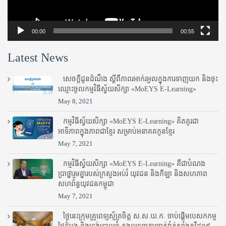
00:00
00:55
Latest News
សេចក្តីជូនដំណឹង ស្តី​ពីភាព​រអាក់រអួល​ក្នុងការ​ទាញ​យក និង​ចុះ​
ឈ្មោះ​ចូល​កម្មវិធី​ស្វ័យសិក្សា «MoEYS E-Learning»
May 8, 2021
កម្មវិធីស្វ័យសិក្សា «MoEYS E-Learning» គិតគូរជា
អាទិភាពក្នុងភាពជាខ្មែរ សម្រាប់អនាគតកូនខ្មែរ
May 7, 2021
កម្មវិធីស្វ័យសិក្សា «MoEYS E-Learning» គឺជាបំណង
ប្រាថ្នារួមគ្នារបស់ក្រសួងអប់រំ​ យុវជន និងកីឡា និងសហភាព
សហព័ន្ធយុវជនកម្ពុជា
May 7, 2021
ថ្ងៃនេះក្រុមគ្រូពេទ្យស្ម័គ្រចិត្ត ស.ស.យ.ក. ចាប់ផ្តើមបេសកកម្ម