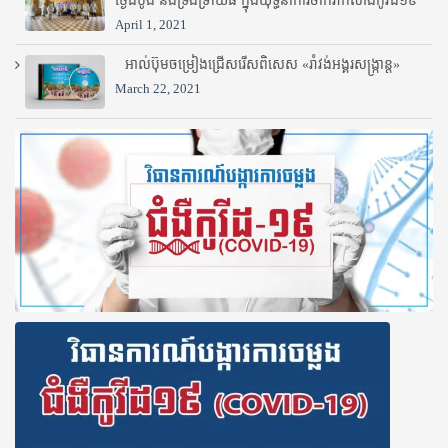
ថ្ងៃដំបូង និងទ្រង់ទ្រាយធំ ក្នុងយុទ្ធនាការចាក់វ៉ាក់សាំងកូវីដ១៩
April 1, 2021
អាល់ប៊ុមចម្រៀងជ្រើសរើសពិសេស «រាំវង់អង្គរសង្ក្រាន្ត»
March 22, 2021