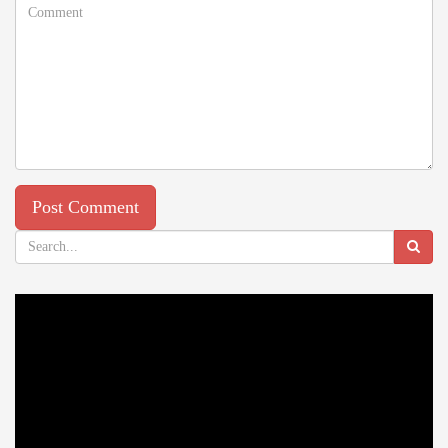
Video
Player