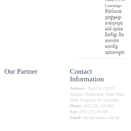
Learning»
គឺជាបំណង
ប្រាថ្នារួមគ្នា
របស់ក្រសួង
អប់រំ​ យុវជន
និងកីឡា និង
សហភាព
សហព័ន្ធ
យុវជនកម្ពុជា
Our Partner
Contact
Information
Address :
No24 St.228/55;
Sangkat Chaktomuk; Khan Daun
Penh; Kingdom of Cambodia.
Phone:
(855-23) 210 489
Fax:
(855-23) 210 489
Email:
uyfc@camnet.com.kh