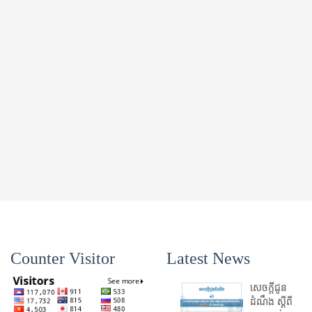
Counter Visitor
Latest News
សេចក្តីជូន
ដំណឹង ស្តី​ពី