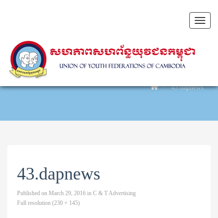
Toggl
naviga
43.dapnews
43.dapnews
Published on
March 29, 2016
in
C & T Advertising
Full resolution (230 × 145)