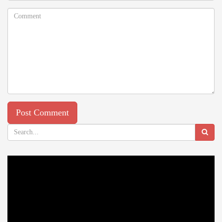
Video
Player