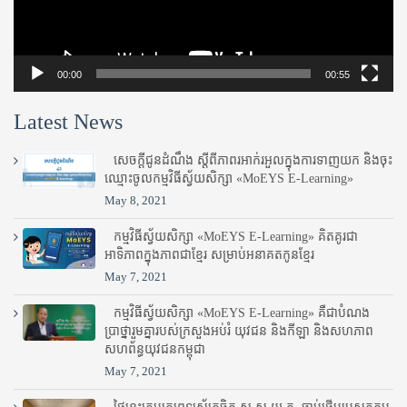
00:00
00:55
Latest News
សេចក្តីជូនដំណឹង ស្តី​ពីភាព​រអាក់រអួល​ក្នុងការ​ទាញ​យក និង​ចុះ​
ឈ្មោះ​ចូល​កម្មវិធី​ស្វ័យសិក្សា «MoEYS E-Learning»
May 8, 2021
កម្មវិធីស្វ័យសិក្សា «MoEYS E-Learning» គិតគូរជា
អាទិភាពក្នុងភាពជាខ្មែរ សម្រាប់អនាគតកូនខ្មែរ
May 7, 2021
កម្មវិធីស្វ័យសិក្សា «MoEYS E-Learning» គឺជាបំណង
ប្រាថ្នារួមគ្នារបស់ក្រសួងអប់រំ​ យុវជន និងកីឡា និងសហភាព
សហព័ន្ធយុវជនកម្ពុជា
May 7, 2021