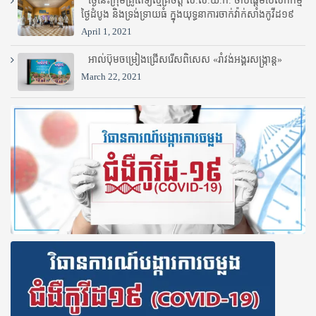
ថ្ងៃនេះក្រុមគ្រូពេទ្យស្ម័គ្រចិត្ត ស.ស.យ.ក. ចាប់ផ្តើមបេសកកម្ម
ថ្ងៃដំបូង និងទ្រង់ទ្រាយធំ ក្នុងយុទ្ធនាការចាក់វ៉ាក់សាំងកូវីដ១៩
April 1, 2021
អាល់ប៊ុមចម្រៀងជ្រើសរើសពិសេស «រាំវង់អង្គរសង្ក្រាន្ត»
March 22, 2021