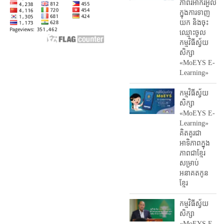
ភាព​រអាក់រអួល​
ក្នុងការ​ទាញ​
យក និង​ចុះ​
ឈ្មោះ​ចូល​
កម្មវិធី​ស្វ័យ
សិក្សា
«MoEYS E-
Learning»
កម្មវិធីស្វ័យ
សិក្សា
«MoEYS E-
Learning»
គិតគូរជា
អាទិភាពក្នុង
ភាពជាខ្មែរ
សម្រាប់
អនាគតកូន
ខ្មែរ
កម្មវិធីស្វ័យ
សិក្សា
«MoEYS E-