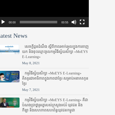
00:00
00:55
atest News
សេចក្តីជូនដំណឹង ស្តី​ពីភាព​រអាក់រអួល​ក្នុងការ​ទាញ​
យក និង​ចុះ​ឈ្មោះ​ចូល​កម្មវិធី​ស្វ័យសិក្សា «MoEYS
E-Learning»
May 8, 2021
កម្មវិធីស្វ័យសិក្សា «MoEYS E-Learning»
គិតគូរជាអាទិភាពក្នុងភាពជាខ្មែរ សម្រាប់អនាគតកូន
ខ្មែរ
May 7, 2021
កម្មវិធីស្វ័យសិក្សា «MoEYS E-Learning» គឺជា
បំណងប្រាថ្នារួមគ្នារបស់ក្រសួងអប់រំ​ យុវជន និង
កីឡា និងសហភាពសហព័ន្ធយុវជនកម្ពុជា