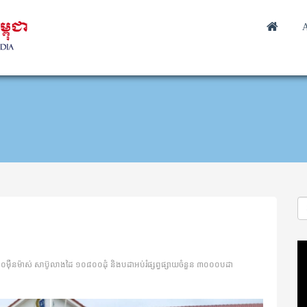
A
Vi
Pl
៥០ម៉ឺនម៉ាស់ សាប៊ូលាងដៃ ១០៨០០ដុំ និង​បដា​អប់រំផ្សព្វ​ផ្សាយ​ចំនួន ៣០០០បដា