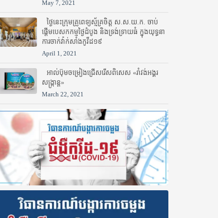
May 7, 2021
ថ្ងៃនេះក្រុមគ្រូពេទ្យស្ម័គ្រចិត្ត ស.ស.យ.ក. ចាប់
ផ្តើមបេសកកម្មថ្ងៃដំបូង និងទ្រង់ទ្រាយធំ ក្នុងយុទ្ធនា
ការចាក់វ៉ាក់សាំងកូវីដ១៩
April 1, 2021
អាល់ប៊ុមចម្រៀងជ្រើសរើសពិសេស «រាំវង់អង្គរ
សង្ក្រាន្ត»
March 22, 2021