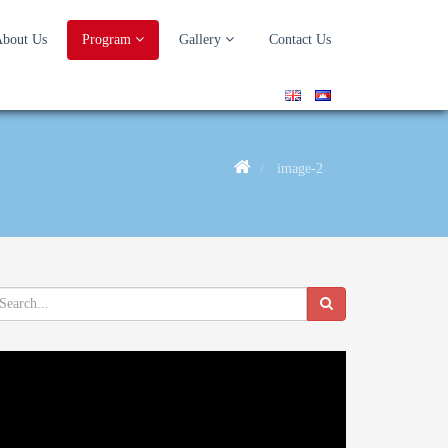
bout Us
Program
Gallery
Contact Us
image-2
deo
ayer