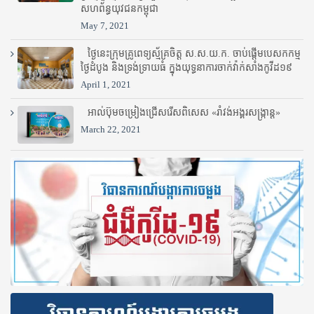
សហព័ន្ធយុវជនកម្ពុជា
May 7, 2021
ថ្ងៃនេះក្រុមគ្រូពេទ្យស្ម័គ្រចិត្ត ស.ស.យ.ក. ចាប់ផ្តើមបេសកកម្ម
ថ្ងៃដំបូង និងទ្រង់ទ្រាយធំ ក្នុងយុទ្ធនាការចាក់វ៉ាក់សាំងកូវីដ១៩
April 1, 2021
អាល់ប៊ុមចម្រៀងជ្រើសរើសពិសេស «រាំវង់អង្គរសង្ក្រាន្ត»
March 22, 2021