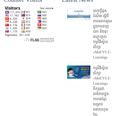
សេចក្តីជូន
ដំណឹង ស្តី​ពី
ភាព​រអាក់រអួល​
ក្នុងការ​ទាញ​
យក និង​ចុះ​
ឈ្មោះ​ចូល​
កម្មវិធី​ស្វ័យ
សិក្សា
«MoEYS E-
Learning»
កម្មវិធីស្វ័យ
សិក្សា
«MoEYS E-
Learning»
គិតគូរជា
អាទិភាពក្នុង
ភាពជាខ្មែរ
សម្រាប់
អនាគតកូន
ខ្មែរ