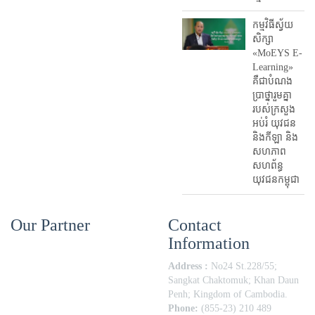
កម្មវិធីស្វ័យ
សិក្សា
«MoEYS E-
Learning»
គឺជាបំណង
ប្រាថ្នារួមគ្នា
របស់ក្រសួង
អប់រំ​ យុវជន
និងកីឡា និង
សហភាព
សហព័ន្ធ
យុវជនកម្ពុជា
Our Partner
Contact
Information
Address :
No24 St.228/55;
Sangkat Chaktomuk; Khan Daun
Penh; Kingdom of Cambodia.
Phone:
(855-23) 210 489