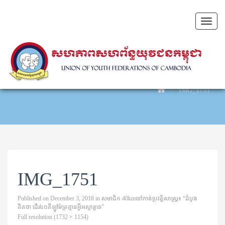
Toggl
naviga
IMG_1751
IMG_1751
Published on
December 3, 2018
in
សមាជិក 40kmទៅកាន់ប្រវត្តិសាស្រ្ត៖ “ដំបូង
គិតថា ដើរ៤០គីឡូម៉ែត្រគ្មានអ្វីអស្ចារ្យទេ”
Full resolution (1732 × 1154)