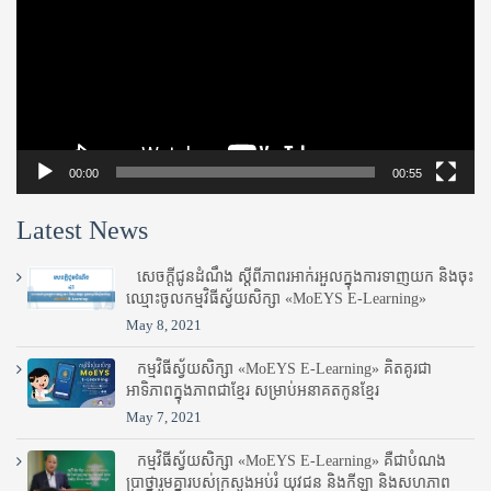
00:00
00:55
Latest News
សេចក្តីជូនដំណឹង ស្តី​ពីភាព​រអាក់រអួល​ក្នុងការ​ទាញ​យក និង​ចុះ​
ឈ្មោះ​ចូល​កម្មវិធី​ស្វ័យសិក្សា «MoEYS E-Learning»
May 8, 2021
កម្មវិធីស្វ័យសិក្សា «MoEYS E-Learning» គិតគូរជា
អាទិភាពក្នុងភាពជាខ្មែរ សម្រាប់អនាគតកូនខ្មែរ
May 7, 2021
កម្មវិធីស្វ័យសិក្សា «MoEYS E-Learning» គឺជាបំណង
ប្រាថ្នារួមគ្នារបស់ក្រសួងអប់រំ​ យុវជន និងកីឡា និងសហភាព