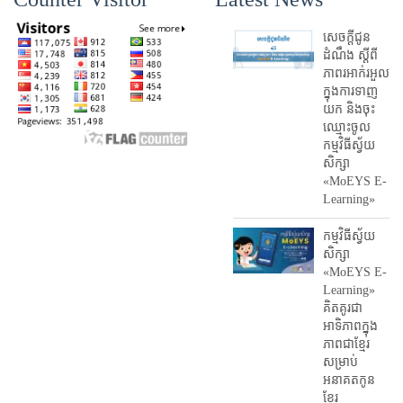
សេចក្តីជូន
ដំណឹង ស្តី​ពី
ភាព​រអាក់រអួល​
ក្នុងការ​ទាញ​
យក និង​ចុះ​
ឈ្មោះ​ចូល​
កម្មវិធី​ស្វ័យ
សិក្សា
«MoEYS E-
Learning»
កម្មវិធីស្វ័យ
សិក្សា
«MoEYS E-
Learning»
គិតគូរជា
អាទិភាពក្នុង
ភាពជាខ្មែរ
សម្រាប់
អនាគតកូន
ខ្មែរ