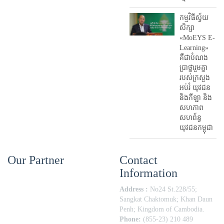
កម្មវិធីស្វ័យ
សិក្សា
«MoEYS E-
Learning»
គឺជាបំណង
ប្រាថ្នារួមគ្នា
របស់ក្រសួង
អប់រំ​ យុវជន
និងកីឡា និង
សហភាព
សហព័ន្ធ
យុវជនកម្ពុជា
Our Partner
Contact
Information
Address :
No24 St.228/55;
Sangkat Chaktomuk; Khan Daun
Penh; Kingdom of Cambodia.
Phone:
(855-23) 210 489