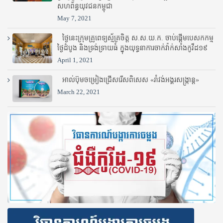
សហព័ន្ធយុវជនកម្ពុជា
May 7, 2021
ថ្ងៃនេះក្រុមគ្រូពេទ្យស្ម័គ្រចិត្ត ស.ស.យ.ក. ចាប់ផ្តើមបេសកកម្ម
ថ្ងៃដំបូង និងទ្រង់ទ្រាយធំ ក្នុងយុទ្ធនាការចាក់វ៉ាក់សាំងកូវីដ១៩
April 1, 2021
អាល់ប៊ុមចម្រៀងជ្រើសរើសពិសេស «រាំវង់អង្គរសង្ក្រាន្ត»
March 22, 2021