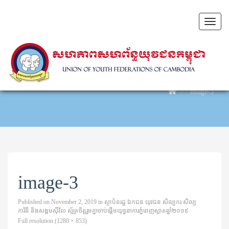
Toggl
naviga
image-3
image-3
Published on
November 2, 2019
in
ស្ថាប័នរដ្ឋ ឯកជន យុវជន សិល្បករ សិល្ប
ការិនី និងសង្គមស៊ីវិល ស្ម័គ្រចិត្តរួមគ្នាចាប់ផ្តើមយុទ្ធនាការភ្នំពេញស្អាតឆ្នាំ២០១៩
Full resolution (1280 × 853)