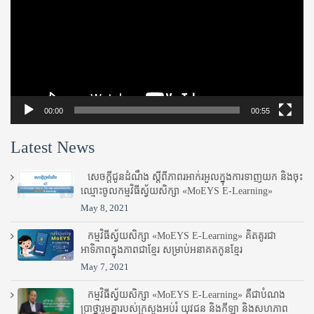
00:00
00:55
Latest News
សេចក្តីជូនដំណឹង ស្តី​ពីភាព​រអាក់រអួល​ក្នុងការ​ទាញ​យក និង​ចុះ​
ឈ្មោះ​ចូល​កម្មវិធី​ស្វ័យសិក្សា «MoEYS E-Learning»
May 8, 2021
កម្មវិធីស្វ័យសិក្សា «MoEYS E-Learning» គិតគូរជា
អាទិភាពក្នុងភាពជាខ្មែរ សម្រាប់អនាគតកូនខ្មែរ
May 7, 2021
កម្មវិធីស្វ័យសិក្សា «MoEYS E-Learning» គឺជាបំណង
ប្រាថ្នារួមគ្នារបស់ក្រសួងអប់រំ​ យុវជន និងកីឡា និងសហភាព