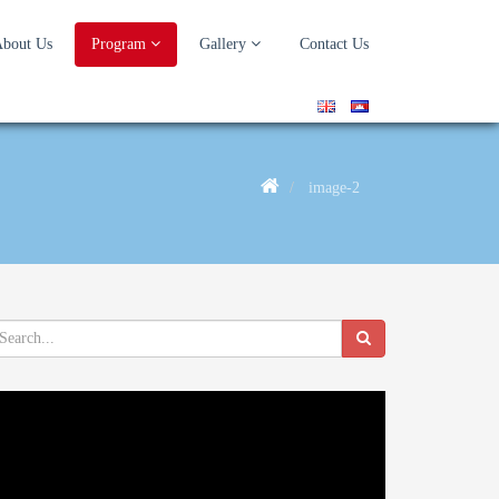
bout Us
Program
Gallery
Contact Us
image-2
deo
ayer