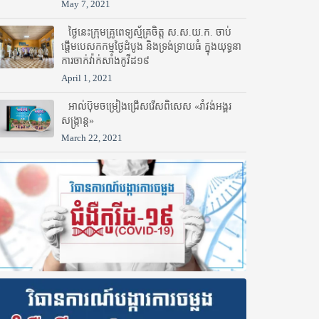
May 7, 2021
ថ្ងៃនេះក្រុមគ្រូពេទ្យស្ម័គ្រចិត្ត ស.ស.យ.ក. ចាប់
ផ្តើមបេសកកម្មថ្ងៃដំបូង និងទ្រង់ទ្រាយធំ ក្នុងយុទ្ធនា
ការចាក់វ៉ាក់សាំងកូវីដ១៩
April 1, 2021
អាល់ប៊ុមចម្រៀងជ្រើសរើសពិសេស «រាំវង់អង្គរ
សង្ក្រាន្ត»
March 22, 2021