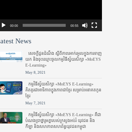
00:00
00:55
atest News
សេចក្តីជូនដំណឹង ស្តី​ពីភាព​រអាក់រអួល​ក្នុងការ​ទាញ​
យក និង​ចុះ​ឈ្មោះ​ចូល​កម្មវិធី​ស្វ័យសិក្សា «MoEYS
E-Learning»
May 8, 2021
កម្មវិធីស្វ័យសិក្សា «MoEYS E-Learning»
គិតគូរជាអាទិភាពក្នុងភាពជាខ្មែរ សម្រាប់អនាគតកូន
ខ្មែរ
May 7, 2021
កម្មវិធីស្វ័យសិក្សា «MoEYS E-Learning» គឺជា
បំណងប្រាថ្នារួមគ្នារបស់ក្រសួងអប់រំ​ យុវជន និង
កីឡា និងសហភាពសហព័ន្ធយុវជនកម្ពុជា