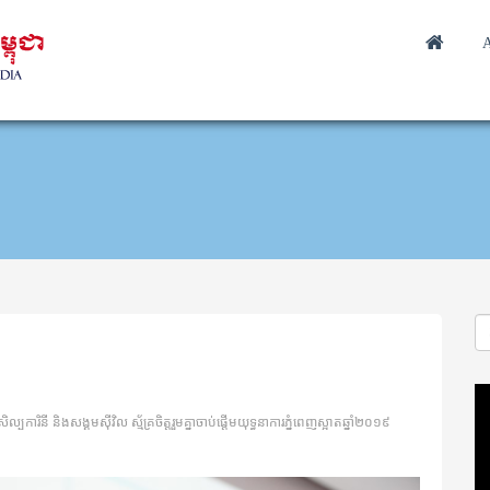
A
Vi
Pl
បការិនី និងសង្គមស៊ីវិល ស្ម័គ្រចិត្តរួមគ្នាចាប់ផ្តើមយុទ្ធនាការភ្នំពេញស្អាតឆ្នាំ២០១៩