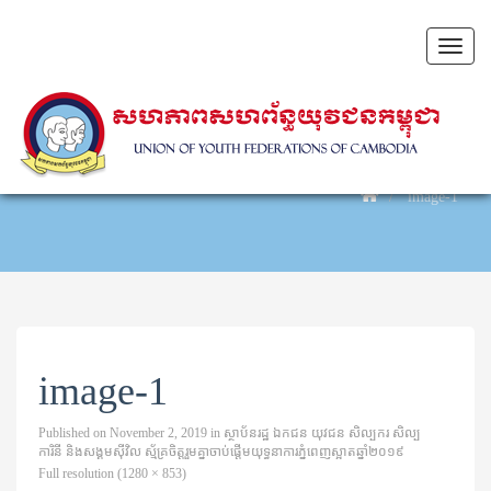
Toggl
naviga
image-1
image-1
Published on
November 2, 2019
in
ស្ថាប័នរដ្ឋ ឯកជន យុវជន សិល្បករ សិល្ប
ការិនី និងសង្គមស៊ីវិល ស្ម័គ្រចិត្តរួមគ្នាចាប់ផ្តើមយុទ្ធនាការភ្នំពេញស្អាតឆ្នាំ២០១៩
Full resolution (1280 × 853)