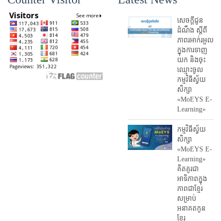
សេចក្តីជូន
ដំណឹង ស្តី​ពី
ភាព​រអាក់រអួល​
ក្នុងការ​ទាញ​
យក និង​ចុះ​
ឈ្មោះ​ចូល​
កម្មវិធី​ស្វ័យ
សិក្សា
«MoEYS E-
Learning»
កម្មវិធីស្វ័យ
សិក្សា
«MoEYS E-
Learning»
គិតគូរជា
អាទិភាពក្នុង
ភាពជាខ្មែរ
សម្រាប់
អនាគតកូន
ខ្មែរ