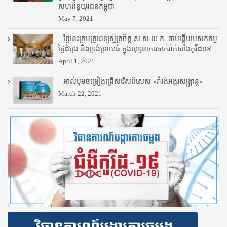
សហព័ន្ធយុវជនកម្ពុជា
May 7, 2021
ថ្ងៃនេះក្រុមគ្រូពេទ្យស្ម័គ្រចិត្ត ស.ស.យ.ក. ចាប់ផ្តើមបេសកកម្ម
ថ្ងៃដំបូង និងទ្រង់ទ្រាយធំ ក្នុងយុទ្ធនាការចាក់វ៉ាក់សាំងកូវីដ១៩
April 1, 2021
អាល់ប៊ុមចម្រៀងជ្រើសរើសពិសេស «រាំវង់អង្គរសង្ក្រាន្ត»
March 22, 2021