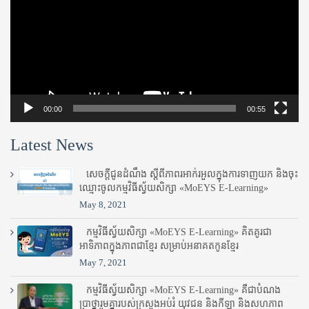
00:00
00:55
Latest News
សេចក្តីជូនដំណឹង ស្តី​ពីភាព​រអាក់រអួល​ក្នុងការ​ទាញ​យក និង​ចុះ​
ឈ្មោះ​ចូល​កម្មវិធី​ស្វ័យសិក្សា «MoEYS E-Learning»
May 8, 2021
កម្មវិធីស្វ័យសិក្សា «MoEYS E-Learning» គិតគូរជា
អាទិភាពក្នុងភាពជាខ្មែរ សម្រាប់អនាគតកូនខ្មែរ
May 7, 2021
កម្មវិធីស្វ័យសិក្សា «MoEYS E-Learning» គឺជាបំណង
ប្រាថ្នារួមគ្នារបស់ក្រសួងអប់រំ​ យុវជន និងកីឡា និងសហភាព