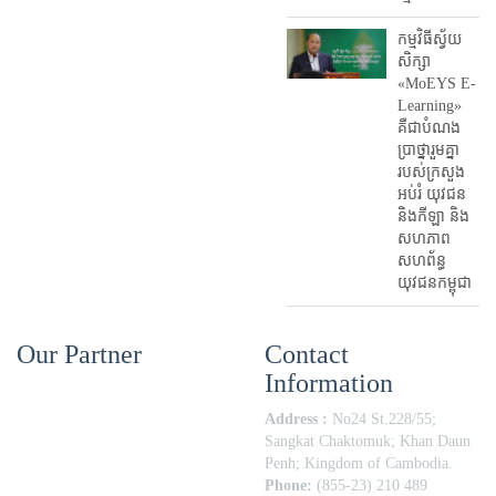
កម្មវិធីស្វ័យ
សិក្សា
«MoEYS E-
Learning»
គឺជាបំណង
ប្រាថ្នារួមគ្នា
របស់ក្រសួង
អប់រំ​ យុវជន
និងកីឡា និង
សហភាព
សហព័ន្ធ
យុវជនកម្ពុជា
Our Partner
Contact
Information
Address :
No24 St.228/55;
Sangkat Chaktomuk; Khan Daun
Penh; Kingdom of Cambodia.
Phone:
(855-23) 210 489