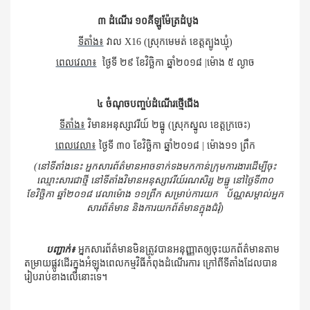
៣ ដំណើរ ១០គីឡូម៉ែត្រដំបូង
ទីតាំង៖
វាល
X16
(ស្រុកមេមត់ ខេត្តត្បូងឃ្មុំ)
ពេលវេលា៖
ថ្ងៃទី ២៩ ខែវិច្ឆិកា ឆ្នាំ២០១៨
|
ម៉ោង ៥ ល្ងាច
៤ ចំណុចបញ្ចប់ដំណើរថ្មើជើង
ទីតាំង៖
វិមានអនុស្សាវរីយ៍ ២ធ្នូ (ស្រុកស្នូល ខេត្តក្រចេះ)
ពេលវេលា៖
ថ្ងៃទី ៣០ ខែវិច្ឆិកា ឆ្នាំ២០១៨
|
ម៉ោង១១ ព្រឹក
(នៅទីតាំងនេះ អ្នកសារព័ត៌មានអាចទាក់ទងមកកាន់ក្រុមការងារដើម្បីចុះ
ឈ្មោះសារជាថ្មី នៅទីតាំងវិមានអនុស្សាវរីយ៍រណសិរ្ស ២ធ្នូ នៅថ្ងៃទី៣០
ខែវិច្ឆិកា ឆ្នាំ២០១៨ វេលាម៉ោង ១១ព្រឹក សម្រាប់ការយក​ ប័ណ្ណសម្គាល់អ្នក
សារព័ត៌មាន និងការយកព័ត៌មានក្នុងជំរុំ)
បញ្ជាក់៖
អ្នកសារព័ត៌មានមិនត្រូវបានអនុញ្ញាតឲ្យចុះយកព័ត៌មានតាម
តម្រាយផ្លូវដើរក្នុងអំឡុងពេលកម្មវិធីកំពុងដំណើរការ ក្រៅ​ពី​ទីតាំង​ដែល​បា​ន​
រៀប​រាប់ខាង​លើនោះ​ទេ។