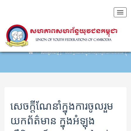
Toggl
naviga
សកម្មភាពថ្មីៗ
/
សេចក្តីណែនាំ​ក្នុង​ការ​ចូល​​រួម​យក​ព័ត៌មាន ក្នុង​
សេចក្តីណែនាំ​ក្នុង​ការ​ចូល​​រួម​
យក​ព័ត៌មាន ក្នុង​អំឡុង​