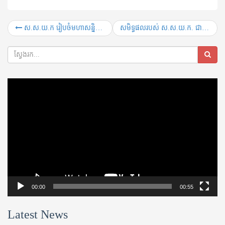
ស.ស.យ.ក រៀបចំ​មហាសន្និបាត​តំណាង​ទូទាំង​ប្រទេស លើកទី៤ ស្របនឹងខួប៤០​ឆ្នាំ​នៃ​កំណើត​ខ្លួន
សមិទ្ធផល​របស់ ស.ស.យ.ក. ជាទំនុកចិត្ត​ដល់​ថ្នាក់ដឹក​នាំ និងប្រជាពលរដ្ឋ​ ដែល​បង្ហាញពី​សក្តានុពល និងសមត្ថភាព​នៃការដឹកនាំ​ប្រទេស​នៅ​ថ្ងៃ​អនាគត
Video
Player
00:00
00:55
Latest News