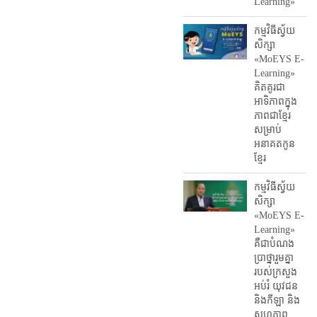
Learning»
កម្មវិធីស្វ័យ
សិក្សា
«MoEYS E-
Learning»
គិតគូរជា
អាទិភាពក្នុង
ភាពជាខ្មែរ
សម្រាប់
អនាគតកូន
ខ្មែរ
កម្មវិធីស្វ័យ
សិក្សា
«MoEYS E-
Learning»
គឺជាបំណង
ប្រាថ្នារួមគ្នា
របស់ក្រសួង
អប់រំ​ យុវជន
និងកីឡា និង
សហភាព