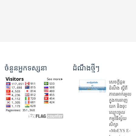
ចំនួនអ្នកទស្សនា
ដំណឹងថ្មីៗ
សេចក្តីជូន
ដំណឹង ស្តី​ពី
ភាព​រអាក់រអួល​
ក្នុងការ​ទាញ​
យក និង​ចុះ​
ឈ្មោះ​ចូល​
កម្មវិធី​ស្វ័យ
សិក្សា
«MoEYS E-