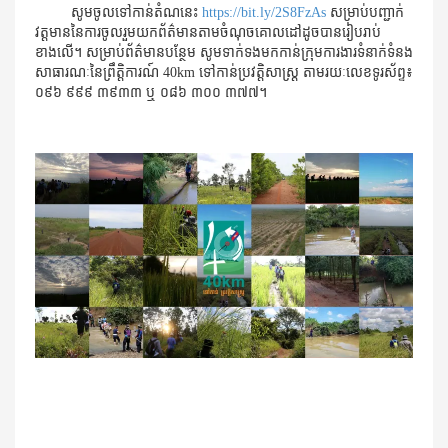
សូមចូលទៅកាន់តំណនេះ
https://bit.ly/
2
S
8
FzAs
សម្រាប់​បញ្ជាក់​
វត្តមាន​នៃការ​ចូល​រួម​យក​ព័ត៌មាន​​​តាម​ចំណុច​គោលដៅ​ដូច​បាន​រៀបរាប់​
ខាងលើ។ សម្រាប់ព័ត៌មាន​បន្ថែម សូម​ទាក់ទង​មក​កាន់​ក្រុម​ការងារ​ទំនាក់ទំនង​​​
សាធារណៈនៃព្រឹត្តិការណ៍
40km
ទៅកាន់​ប្រវត្តិសាស្រ្ដ តាម​រយៈលេខ​ទូរស័ព្ទ៖
០៩៦ ៩៩៩ ៣៩៣៣ ឬ ០៨៦ ៣០០ ៣៧៧។