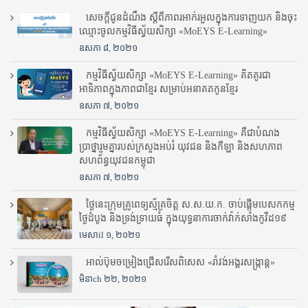
សេចក្តីជូនដំណឹង ស្តី​ពីភាព​រអាក់រអួល​ក្នុងការ​ទាញ​យក និង​ចុះ​
ឈ្មោះ​ចូល​កម្មវិធី​ស្វ័យសិក្សា «MoEYS E-Learning»
ឧសភា ៨, ២០២១
កម្មវិធីស្វ័យសិក្សា «MoEYS E-Learning» គិតគូរជា
អាទិភាពក្នុងភាពជាខ្មែរ សម្រាប់អនាគតកូនខ្មែរ
ឧសភា ៧, ២០២១
កម្មវិធីស្វ័យសិក្សា «MoEYS E-Learning» គឺជាបំណង
ប្រាថ្នារួមគ្នារបស់ក្រសួងអប់រំ​ យុវជន និងកីឡា និងសហភាព
សហព័ន្ធយុវជនកម្ពុជា
ឧសភា ៧, ២០២១
ថ្ងៃនេះក្រុមគ្រូពេទ្យស្ម័គ្រចិត្ត ស.ស.យ.ក. ចាប់ផ្តើមបេសកកម្ម
ថ្ងៃដំបូង និងទ្រង់ទ្រាយធំ ក្នុងយុទ្ធនាការចាក់វ៉ាក់សាំងកូវីដ១៩
មេសាil ១, ២០២១
អាល់ប៊ុមចម្រៀងជ្រើសរើសពិសេស «រាំវង់អង្គរសង្ក្រាន្ត»
មិនាch ២២, ២០២១