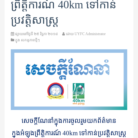
ព្រឹត្តិការណ៍ 40km ទៅ​កាន់​
ប្រវត្តិសាស្រ្ត
ផ្សាយនៅថ្ងៃទី
២៥ វិច្ឆកា ២០១៨
ដោយ
UYFC Administrator
ក្នុង
សកម្មភាពថ្មីៗ
សេចក្តីណែនាំក្នុងការចូល​រួមយកព័ត៌មាន
ក្នុងអំឡុងព្រឹត្តិការណ៍
40km
ទៅកាន់ប្រវត្តិសាស្រ្ត