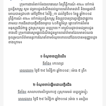
​​​​​ ក្រុមការងារទំនាក់ទំនងសាធារណៈនៃព្រឹត្តិការណ៍
40km
ទៅកាន់
ប្រវត្តិសាស្រ្ត សូម ជម្រាប​ជូន​ដំណឹង​​ដល់អ្នក​សារព័ត៌មាន​ជាតិ និង​អន្តរជាតិ​
អោយ​បាន​ជ្រាប​ថា នៅថ្ងៃទី២៩ ខែវិច្ឆិ្​កា ដល់ថ្ងៃទី០១ ខែធ្នូ ឆ្នាំ២០១៨
ព្រឹត្តិការណ៍
40km
ទៅ​កាន់​ប្រវត្តិសាស្រ្ត នឹង​ត្រូវ​បាន​ប្រារព្ធ​ឡើង​ជា​ផ្លូវការ​
តាម​រយៈការ​​ដើរ​ដោយ​​ថ្មើរ​ជើង​ចម្ងាយ ៤០គីឡូម៉ែត្រ ឆ្ពោះទៅកាន់​វិមាន​
អនុស្សាវរីយ៍២ធ្នូ ក្នុងស្រុកស្នួល ខេត្ត​ក្រចេះ។ អាស្រ័យ​ដូចបាន​​ជម្រាប​ជូន​
ខាង​លើ ក្រុម​ការងារ​សូម​ផ្តល់​ដំណឹង​ជូន​អ្នក​សារព័ត៌មាន​ដែល​មាន​បំណង​
ចូល​រួម​​យក​​ព័ត៌មាន​​នូវ​ការ​ណែនាំ​តាម​ចំណុច​គោលដៅ​ដែល​បាន​អនុញ្ញាត​ដូច​
ខាង​ក្រោម៖
១ ចំណុចចេញដំណើរ
ទីតាំង៖
កោះពេជ្រ
ពេលវេលា៖
ថ្ងៃទី ២៩ ខែវិច្ឆិកា ឆ្នាំ២០១៨
|
ម៉ោង ៥ ព្រឹក
២​ ចំណុចចាប់ផ្តើមដោយថ្មើរជើង
ទីតាំង៖
សាលាបឋមសិក្សាកោះថ្ម (ស្រុកមេមត់ ខេត្តត្បូងឃ្មុំ)
ពេលវេលា៖
ថ្ងៃទី ២៩ ខែវិច្ឆិកា ឆ្នាំ២០១៨
|
ម៉ោង ១ រសៀល