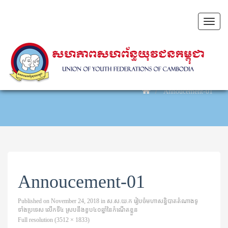
Toggl
naviga
Annoucement-01
Annoucement-01
Published on
November 24, 2018
in
ស.ស.យ.ក រៀបចំ​មហាសន្និបាត​តំណាង​ទូ
ទាំង​ប្រទេស លើកទី៤ ស្របនឹងខួប៤០​ឆ្នាំ​នៃ​កំណើត​ខ្លួន
Full resolution (3512 × 1833)