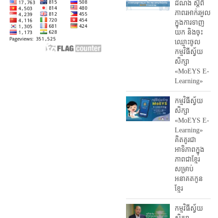
ដំណឹង ស្តី​ពី
ភាព​រអាក់រអួល​
ក្នុងការ​ទាញ​
យក និង​ចុះ​
ឈ្មោះ​ចូល​
កម្មវិធី​ស្វ័យ
សិក្សា
«MoEYS E-
Learning»
កម្មវិធីស្វ័យ
សិក្សា
«MoEYS E-
Learning»
គិតគូរជា
អាទិភាពក្នុង
ភាពជាខ្មែរ
សម្រាប់
អនាគតកូន
ខ្មែរ
កម្មវិធីស្វ័យ