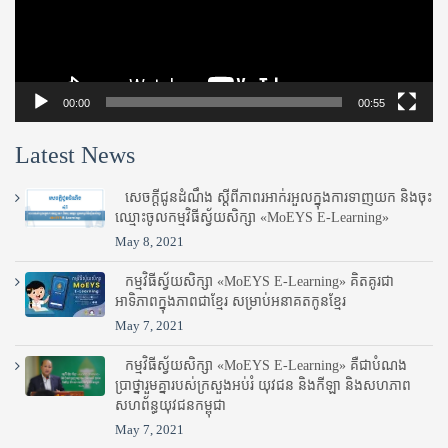
00:00
00:55
Latest News
សេចក្តីជូនដំណឹង ស្តី​ពីភាព​រអាក់រអួល​ក្នុងការ​ទាញ​យក និង​ចុះ​
ឈ្មោះ​ចូល​កម្មវិធី​ស្វ័យសិក្សា «MoEYS E-Learning»
May 8, 2021
កម្មវិធីស្វ័យសិក្សា «MoEYS E-Learning» គិតគូរជា
អាទិភាពក្នុងភាពជាខ្មែរ សម្រាប់អនាគតកូនខ្មែរ
May 7, 2021
កម្មវិធីស្វ័យសិក្សា «MoEYS E-Learning» គឺជាបំណង
ប្រាថ្នារួមគ្នារបស់ក្រសួងអប់រំ​ យុវជន និងកីឡា និងសហភាព
សហព័ន្ធយុវជនកម្ពុជា
May 7, 2021