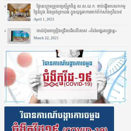
ថ្ងៃនេះក្រុមគ្រូពេទ្យស្ម័គ្រចិត្ត ស.ស.យ.ក. ចាប់ផ្តើមបេសកកម្ម
ថ្ងៃដំបូង និងទ្រង់ទ្រាយធំ ក្នុងយុទ្ធនាការចាក់វ៉ាក់សាំងកូវីដ១៩
April 1, 2021
អាល់ប៊ុមចម្រៀងជ្រើសរើសពិសេស «រាំវង់អង្គរសង្ក្រាន្ត»
March 22, 2021