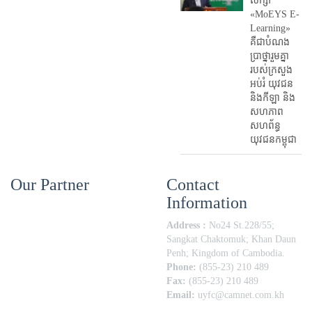
សិក្សា
«MoEYS E-
Learning»
គឺជាបំណង
ប្រាថ្នារួមគ្នា
របស់ក្រសួង
អប់រំ​ យុវជន
និងកីឡា និង
សហភាព
សហព័ន្ធ
យុវជនកម្ពុជា
Our Partner
Contact
Information
Address :
No24 St.228/55;
Sangkat Chaktomuk; Khan Daun
Penh; Kingdom of Cambodia.
Phone:
(855-23) 210 489
Fax:
(855-23) 210 489
Email:
uyfc@camnet.com.kh