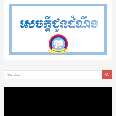
Video
Player