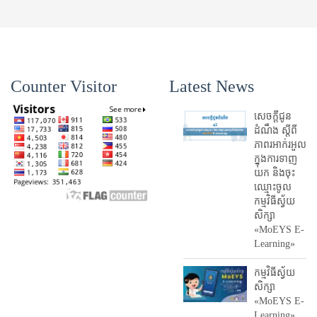
Counter Visitor
Latest News
សេចក្តីជូន
ដំណឹង ស្តី​ពី
ភាព​រអាក់រអួល​
ក្នុងការ​ទាញ​
យក និង​ចុះ​
ឈ្មោះ​ចូល​
កម្មវិធី​ស្វ័យ
សិក្សា
«MoEYS E-
Learning»
កម្មវិធីស្វ័យ
សិក្សា
«MoEYS E-
Learning»