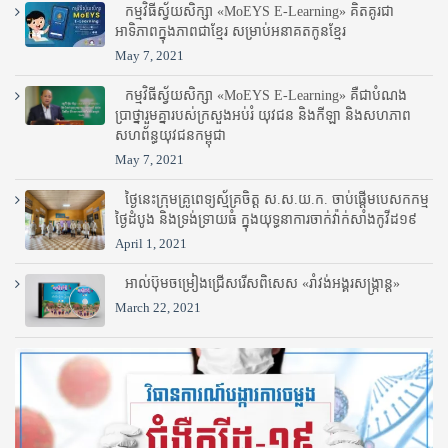
កម្មវិធីស្វ័យសិក្សា «MoEYS E-Learning» គិតគូរជា
អាទិភាពក្នុងភាពជាខ្មែរ សម្រាប់អនាគតកូនខ្មែរ
May 7, 2021
កម្មវិធីស្វ័យសិក្សា «MoEYS E-Learning» គឺជាបំណង
ប្រាថ្នារួមគ្នារបស់ក្រសួងអប់រំ​ យុវជន និងកីឡា និងសហភាព
សហព័ន្ធយុវជនកម្ពុជា
May 7, 2021
ថ្ងៃនេះក្រុមគ្រូពេទ្យស្ម័គ្រចិត្ត ស.ស.យ.ក. ចាប់ផ្តើមបេសកកម្ម
ថ្ងៃដំបូង និងទ្រង់ទ្រាយធំ ក្នុងយុទ្ធនាការចាក់វ៉ាក់សាំងកូវីដ១៩
April 1, 2021
អាល់ប៊ុមចម្រៀងជ្រើសរើសពិសេស «រាំវង់អង្គរសង្ក្រាន្ត»
March 22, 2021