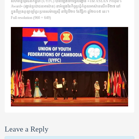
សហព័ន្ធ​យុវជន​កម្ពុជា (UYFC) បាន​ឡើងទៅ​ទទួល​រង្វាន់ «The ASEAN People’s
Award» (រង្វាន់​ប្រជាជន​អាស៊ាន) នា​អំឡុង​នៃ​កិច្ចប្រជុំ​កំពូល​អាស៊ាន​លើក​ទី២៧ នៅ
ក្នុង​ទីក្រុង​គូ​ឡា​ឡាំ​ពួរ ប្រទេស​ម៉ាឡេស៊ី នា​ថ្ងៃទី២១ ខែវិច្ឆិកា ឆ្នាំ២០១៥ នេះ។
Full resolution (960 × 649)
Leave a Reply