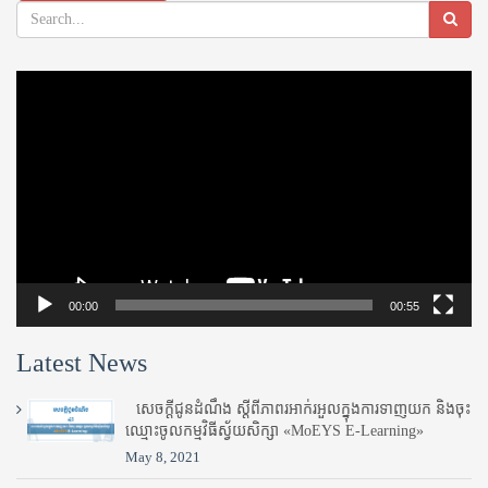
Video
Player
00:00
00:55
Latest News
សេចក្តីជូនដំណឹង ស្តី​ពីភាព​រអាក់រអួល​ក្នុងការ​ទាញ​យក និង​ចុះ​
ឈ្មោះ​ចូល​កម្មវិធី​ស្វ័យសិក្សា «MoEYS E-Learning»
May 8, 2021