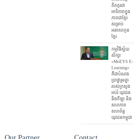
គិតគូរជា
អាទិភាពក្នុង
ភាពជាខ្មែរ
សម្រាប់
អនាគតកូន
ខ្មែរ
កម្មវិធីស្វ័យ
សិក្សា
«MoEYS E-
Learning»
គឺជាបំណង
ប្រាថ្នារួមគ្នា
របស់ក្រសួង
អប់រំ​ យុវជន
និងកីឡា និង
សហភាព
សហព័ន្ធ
យុវជនកម្ពុជា
Our Partner
Contact