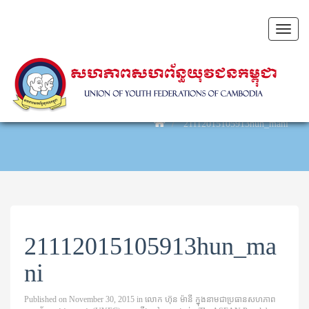
Toggl
naviga
21112015105913hun_mani
21112015105913hun_ma
ni
Published on
November 30, 2015
in
លោក ហ៊ុន ម៉ា​នី ក្នុងនាម​ជា​ប្រធាន​សហភាព​