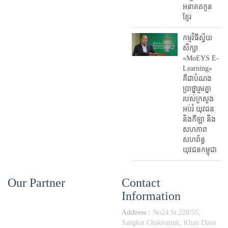
អនាគតកូន
ខ្មែរ
កម្មវិធីស្វ័យ
សិក្សា
«MoEYS E-
Learning»
គឺជាបំណង
ប្រាថ្នារួមគ្នា
របស់ក្រសួង
អប់រំ​ យុវជន
និងកីឡា និង
សហភាព
សហព័ន្ធ
យុវជនកម្ពុជា
Our Partner
Contact
Information
Address :
No24 St.228/55;
Sangkat Chaktomuk; Khan Daun