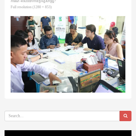
ការណ៍ 40kmទៅកាន់ប្រវត្ដិសាស្រ្ដ?​
Full resolution (1280 × 853)
Video