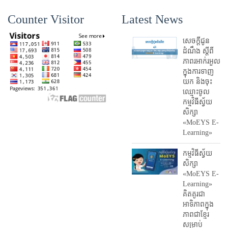
Counter Visitor
Latest News
សេចក្តីជូន
ដំណឹង ស្តី​ពី
ភាព​រអាក់រអួល​
ក្នុងការ​ទាញ​
យក និង​ចុះ​
ឈ្មោះ​ចូល​
កម្មវិធី​ស្វ័យ
សិក្សា
«MoEYS E-
Learning»
កម្មវិធីស្វ័យ
សិក្សា
«MoEYS E-
Learning»
គិតគូរជា
អាទិភាពក្នុង
ភាពជាខ្មែរ
សម្រាប់