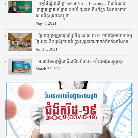
កម្មវិធីស្វ័យសិក្សា «MoEYS E-Learning» គឺជាបំណង
ប្រាថ្នារួមគ្នារបស់ក្រសួងអប់រំ​ យុវជន និងកីឡា និងសហភាព
សហព័ន្ធយុវជនកម្ពុជា
May 7, 2021
ថ្ងៃនេះក្រុមគ្រូពេទ្យស្ម័គ្រចិត្ត ស.ស.យ.ក. ចាប់ផ្តើមបេសកកម្ម
ថ្ងៃដំបូង និងទ្រង់ទ្រាយធំ ក្នុងយុទ្ធនាការចាក់វ៉ាក់សាំងកូវីដ១៩
April 1, 2021
អាល់ប៊ុមចម្រៀងជ្រើសរើសពិសេស «រាំវង់អង្គរសង្ក្រាន្ត»
March 22, 2021