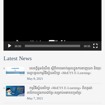
Player
00:00
00:55
Latest News
សេចក្តីជូនដំណឹង ស្តី​ពីភាព​រអាក់រអួល​ក្នុងការ​ទាញ​យក និង​ចុះ​
ឈ្មោះ​ចូល​កម្មវិធី​ស្វ័យសិក្សា «MoEYS E-Learning»
May 8, 2021
កម្មវិធីស្វ័យសិក្សា «MoEYS E-Learning» គិតគូរជា
អាទិភាពក្នុងភាពជាខ្មែរ សម្រាប់អនាគតកូនខ្មែរ
May 7, 2021