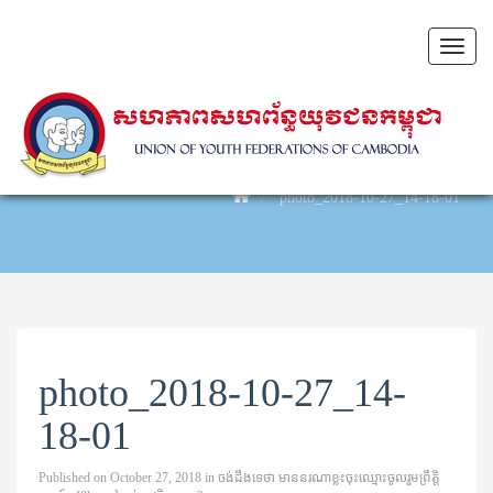
Toggl
naviga
photo_2018-10-27_14-18-01
photo_2018-10-27_14-
18-01
Published on
October 27, 2018
in
ចង់ដឹងទេ​ថា មាន​នរណា​ខ្លះ​ចុះ​ឈ្មោះ​ចូលរួម​ព្រឹត្ដិ