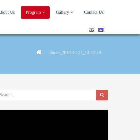
bout Us
Program
Gallery
Contact Us
photo_2018-10-27_14-12-58
deo
ayer