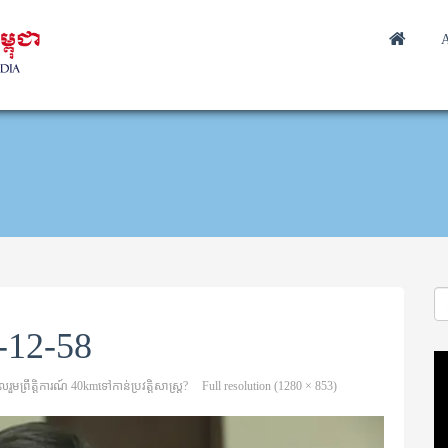
A
-12-58
Vi
Pl
រួម​ព្រឹត្ដិការណ៍ 40kmទៅកាន់ប្រវត្ដិសាស្រ្ដ?​
Full resolution (1280 × 853)