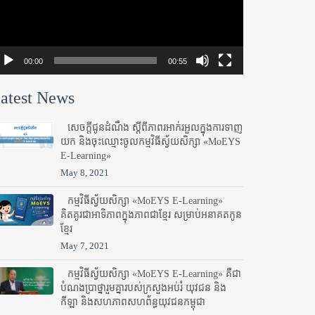
00:00
00:55
atest News
សេចក្តីជូនដំណឹង ស្តី​ពីភាព​រអាក់រអួល​ក្នុងការ​ទាញ​
យក និង​ចុះ​ឈ្មោះ​ចូល​កម្មវិធី​ស្វ័យសិក្សា «MoEYS
E-Learning»
May 8, 2021
កម្មវិធីស្វ័យសិក្សា «MoEYS E-Learning»
គិតគូរជាអាទិភាពក្នុងភាពជាខ្មែរ សម្រាប់អនាគតកូន
ខ្មែរ
May 7, 2021
កម្មវិធីស្វ័យសិក្សា «MoEYS E-Learning» គឺជា
បំណងប្រាថ្នារួមគ្នារបស់ក្រសួងអប់រំ​ យុវជន និង
កីឡា និងសហភាពសហព័ន្ធយុវជនកម្ពុជា