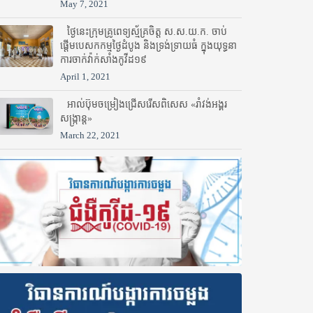
May 7, 2021
ថ្ងៃនេះក្រុមគ្រូពេទ្យស្ម័គ្រចិត្ត ស.ស.យ.ក. ចាប់
ផ្តើមបេសកកម្មថ្ងៃដំបូង និងទ្រង់ទ្រាយធំ ក្នុងយុទ្ធនា
ការចាក់វ៉ាក់សាំងកូវីដ១៩
April 1, 2021
អាល់ប៊ុមចម្រៀងជ្រើសរើសពិសេស «រាំវង់អង្គរ
សង្ក្រាន្ត»
March 22, 2021