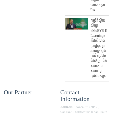
សម្រាប់
អនាគតកូន
ខ្មែរ
កម្មវិធីស្វ័យ
សិក្សា
«MoEYS E-
Learning»
គឺជាបំណង
ប្រាថ្នារួមគ្នា
របស់ក្រសួង
អប់រំ​ យុវជន
និងកីឡា និង
សហភាព
សហព័ន្ធ
យុវជនកម្ពុជា
Our Partner
Contact
Information
Address :
No24 St.228/55;
Sangkat Chaktomuk; Khan Daun