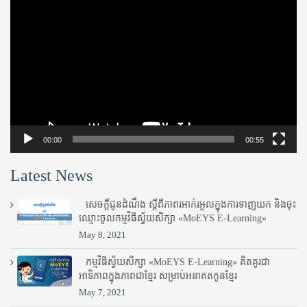
Player
00:00
00:55
Latest News
សេចក្តីជូនដំណឹង ស្តី​ពីភាព​រអាក់រអួល​ក្នុងការ​ទាញ​យក និង​ចុះ​
ឈ្មោះ​ចូល​កម្មវិធី​ស្វ័យសិក្សា «MoEYS E-Learning»
May 8, 2021
កម្មវិធីស្វ័យសិក្សា «MoEYS E-Learning» គិតគូរជា
អាទិភាពក្នុងភាពជាខ្មែរ សម្រាប់អនាគតកូនខ្មែរ
May 7, 2021