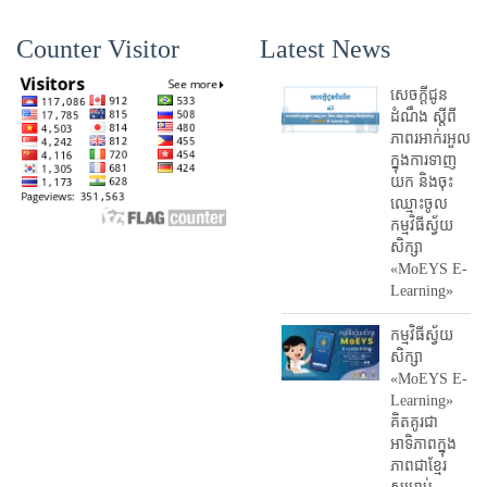
Counter Visitor
Latest News
សេចក្តីជូន
ដំណឹង ស្តី​ពី
ភាព​រអាក់រអួល​
ក្នុងការ​ទាញ​
យក និង​ចុះ​
ឈ្មោះ​ចូល​
កម្មវិធី​ស្វ័យ
សិក្សា
«MoEYS E-
Learning»
កម្មវិធីស្វ័យ
សិក្សា
«MoEYS E-
Learning»
គិតគូរជា
អាទិភាពក្នុង
ភាពជាខ្មែរ