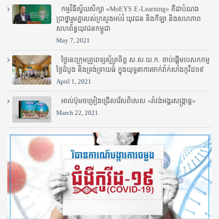
កម្មវិធីស្វ័យសិក្សា «MoEYS E-Learning» គឺជាបំណង
ប្រាថ្នារួមគ្នារបស់ក្រសួងអប់រំ​ យុវជន និងកីឡា និងសហភាព
សហព័ន្ធយុវជនកម្ពុជា
May 7, 2021
ថ្ងៃនេះក្រុមគ្រូពេទ្យស្ម័គ្រចិត្ត ស.ស.យ.ក. ចាប់ផ្តើមបេសកកម្ម
ថ្ងៃដំបូង និងទ្រង់ទ្រាយធំ ក្នុងយុទ្ធនាការចាក់វ៉ាក់សាំងកូវីដ១៩
April 1, 2021
អាល់ប៊ុមចម្រៀងជ្រើសរើសពិសេស «រាំវង់អង្គរសង្ក្រាន្ត»
March 22, 2021