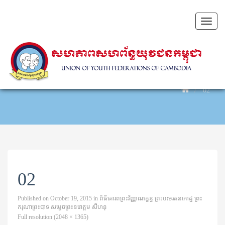
Toggl
naviga
02
02
Published on
October 19, 2015
in
ពិធីគោរពព្រះវិញ្ញាណក្ខន្ធ ⁣ព្រះបរមរតនកោដ្ឋ⁣⁣⁣⁣ ព្រះ
ករុណាព្រះបាទ⁣ សម្ដេចព្រះនរោត្តម សីហនុ
Full resolution (2048 × 1365)