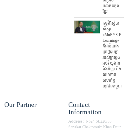
សម្រាប់
អនាគតកូន
ខ្មែរ
កម្មវិធីស្វ័យ
សិក្សា
«MoEYS E-
Learning»
គឺជាបំណង
ប្រាថ្នារួមគ្នា
របស់ក្រសួង
អប់រំ​ យុវជន
និងកីឡា និង
សហភាព
សហព័ន្ធ
យុវជនកម្ពុជា
Our Partner
Contact
Information
Address :
No24 St.228/55;
Sangkat Chaktomuk; Khan Daun