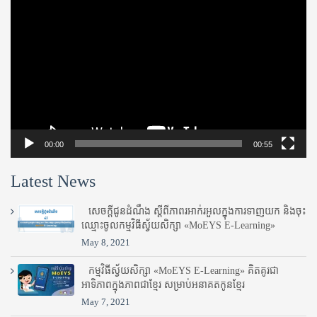
Player
00:00
00:55
Latest News
សេចក្តីជូនដំណឹង ស្តី​ពីភាព​រអាក់រអួល​ក្នុងការ​ទាញ​យក និង​ចុះ​
ឈ្មោះ​ចូល​កម្មវិធី​ស្វ័យសិក្សា «MoEYS E-Learning»
May 8, 2021
កម្មវិធីស្វ័យសិក្សា «MoEYS E-Learning» គិតគូរជា
អាទិភាពក្នុងភាពជាខ្មែរ សម្រាប់អនាគតកូនខ្មែរ
May 7, 2021