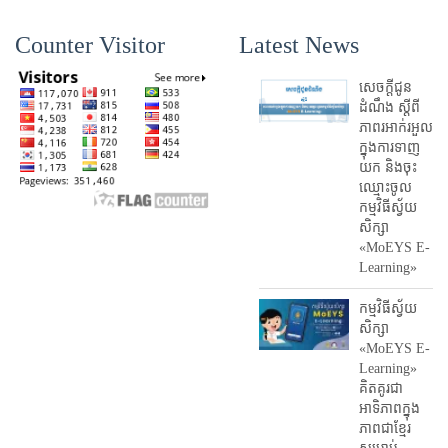
Counter Visitor
Latest News
សេចក្តីជូន
ដំណឹង ស្តី​ពី
ភាព​រអាក់រអួល​
ក្នុងការ​ទាញ​
យក និង​ចុះ​
ឈ្មោះ​ចូល​
កម្មវិធី​ស្វ័យ
សិក្សា
«MoEYS E-
Learning»
កម្មវិធីស្វ័យ
សិក្សា
«MoEYS E-
Learning»
គិតគូរជា
អាទិភាពក្នុង
ភាពជាខ្មែរ