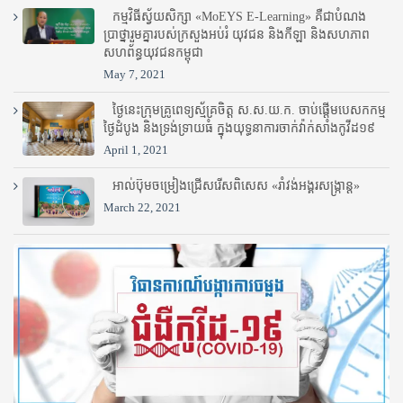
កម្មវិធីស្វ័យសិក្សា «MoEYS E-Learning» គឺជាបំណង
ប្រាថ្នារួមគ្នារបស់ក្រសួងអប់រំ​ យុវជន និងកីឡា និងសហភាព
សហព័ន្ធយុវជនកម្ពុជា
May 7, 2021
ថ្ងៃនេះក្រុមគ្រូពេទ្យស្ម័គ្រចិត្ត ស.ស.យ.ក. ចាប់ផ្តើមបេសកកម្ម
ថ្ងៃដំបូង និងទ្រង់ទ្រាយធំ ក្នុងយុទ្ធនាការចាក់វ៉ាក់សាំងកូវីដ១៩
April 1, 2021
អាល់ប៊ុមចម្រៀងជ្រើសរើសពិសេស «រាំវង់អង្គរសង្ក្រាន្ត»
March 22, 2021