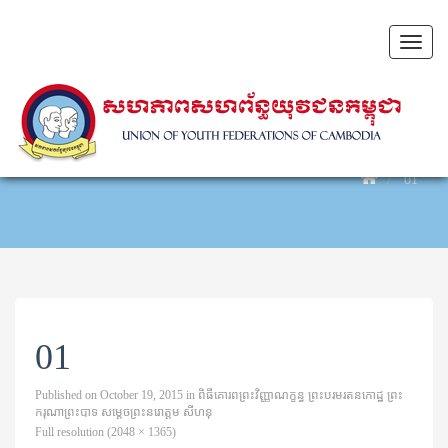
Toggl
naviga
01
01
Published on
October 19, 2015
in
ពិធីគោរពព្រះវិញ្ញាណក្ខន្ធ ⁣ព្រះបរមរតនកោដ្ឋ⁣⁣⁣⁣ ព្រះ
ករុណាព្រះបាទ⁣ សម្ដេចព្រះនរោត្តម សីហនុ
Full resolution (2048 × 1365)