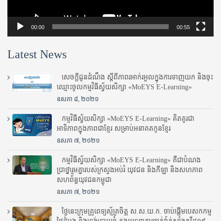
00:00
00:55
Latest News
សេចក្តីជូនដំណឹង ស្តី​ពីភាព​រអាក់រអួល​ក្នុងការ​ទាញ​យក និង​ចុះ​
ឈ្មោះ​ចូល​កម្មវិធី​ស្វ័យសិក្សា «MoEYS E-Learning»
ឧសភា ៨, ២០២១
កម្មវិធីស្វ័យសិក្សា «MoEYS E-Learning» គិតគូរជា
អាទិភាពក្នុងភាពជាខ្មែរ សម្រាប់អនាគតកូនខ្មែរ
ឧសភា ៧, ២០២១
កម្មវិធីស្វ័យសិក្សា «MoEYS E-Learning» គឺជាបំណង
ប្រាថ្នារួមគ្នារបស់ក្រសួងអប់រំ​ យុវជន និងកីឡា និងសហភាព
សហព័ន្ធយុវជនកម្ពុជា
ឧសភា ៧, ២០២១
ថ្ងៃនេះក្រុមគ្រូពេទ្យស្ម័គ្រចិត្ត ស.ស.យ.ក. ចាប់ផ្តើមបេសកកម្ម