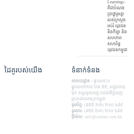
Learning»
គឺជាបំណង
ប្រាថ្នារួមគ្នា
របស់ក្រសួង
អប់រំ​ យុវជន
និងកីឡា និង
សហភាព
សហព័ន្ធ
យុវជនកម្ពុជា
ដៃគូរបស់យើង
ទំនាក់ទំនង
អាសយដ្ឋាន :
ផ្ទះលេខ24
ផ្លូវលេខ២២៨ កែង ៥៥; សង្កាត់ចតុ
មុខ ខណ្ឌដូនពេញ រាជជានីភ្នំពេញ
ព្រះរាជាណាចក្រកម្ពុជា
ទូរស័ព្ទ:
(៨៥៥-២៣) ២១០ ៤៨៩
ទូរសារ:
(៨៥៥-២៣) ២១០ ៤៨៩
អ៊ីម៉េល:
uyfc@camnet.com.kh