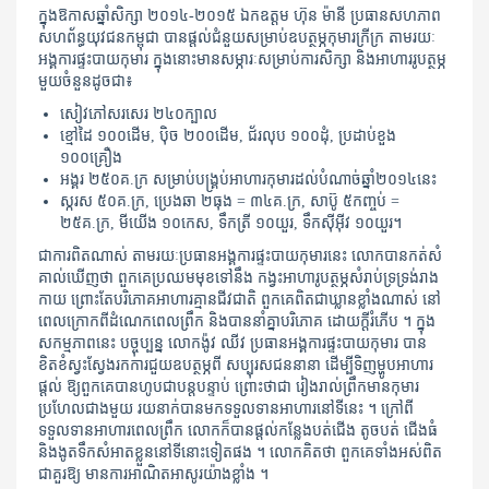
ក្នុងឱកាសឆ្នាំសិក្សា ២០១៤-២០១៥ ឯកឧត្តម ហ៊ុន ម៉ានី ប្រធានសហភាព
សហព័ន្ធយុវជនកម្ពុជា បានផ្តល់ជំនួយសម្រាប់ឧបត្ថម្ភកុមារក្រីក្រ តាមរយៈ
អង្គការផ្ទះបាយកុមារ ក្នុងនោះមានសម្ភារៈសម្រាប់ការសិក្សា និងអាហាររូបត្ថម្ភ
មួយចំនួនដូចជា៖
សៀវភៅសរសេរ‬
២៤០ក្បាល
ខ្មៅដៃ‬
១០០ដើម, ប៉ិច ២០០ដើម, ជ័រលុប ១០០ដុំ, ប្រដាប់ខួង
១០០គ្រឿង
អង្គរ‬
២៥០គ.ក្រ សម្រាប់បង្រ្គប់អាហារកុមារដល់បំណាច់ឆ្នាំ២០១៤នេះ
ស្ករស
៥០គ.ក្រ, ប្រេងឆា ២ធុង = ៣៤គ.ក្រ, សាប៊ូ ៥កញ្ចប់ =
២៥គ.ក្រ, មីយើង ១០កេស, ទឹកត្រី ១០យួរ, ទឹកស៊ីអ៊ីវ ១០យួរ។
ជាការពិតណាស់ តាមរយៈប្រធានអង្គការផ្ទះបាយកុមារនេះ លោកបានកត់សំ
គាល់ឃើញថា ពួកគេប្រឈមមុខទៅនឹង កង្វះអាហារូបត្ថម្ភសំរាប់ទ្រទ្រង់រាង
កាយ ព្រោះតែបរិភោគអាហារគ្មានជីវជាតិ ពួកគេពិតជាឃ្លានខ្លាំងណាស់ នៅ
ពេលក្រោកពីដំណេកពេលព្រឹក និងបាននាំគ្នាបរិភោគ ដោយក្ដីរំភើប ។ ក្នុង
សកម្មភាពនេះ បច្ចុប្បន្ន លោកង៉ូវ ឈីវ ប្រធានអង្គការផ្ទះបាយកុមារ បាន
ខិតខំស្វះស្វែងរកការជួយឧបត្ថម្ភពី សប្បុរសជននានា ដើម្បីទិញម្ហូបអាហារ
ផ្ដល់ ឱ្យពួកគេបានហូបជាបន្ដបន្ទាប់ ព្រោះថាជា រៀងរាល់ព្រឹកមានកុមារ
ប្រហែលជាងមួយ រយនាក់បានមកទទួលទានអាហារនៅទីនេះ ។ ក្រៅពី
ទទួលទានអាហារពេលព្រឹក លោកក៏បានផ្ដល់កន្លែងបត់ជើង តូចបត់ ជើងធំ
និងងូតទឹកសំអាតខ្លួននៅទីនោះទៀតផង ។ លោកគិតថា ពួកគេទាំងអស់ពិត
ជាគួរឱ្យ មានការអាណិតអាសូរយ៉ាងខ្លាំង ។