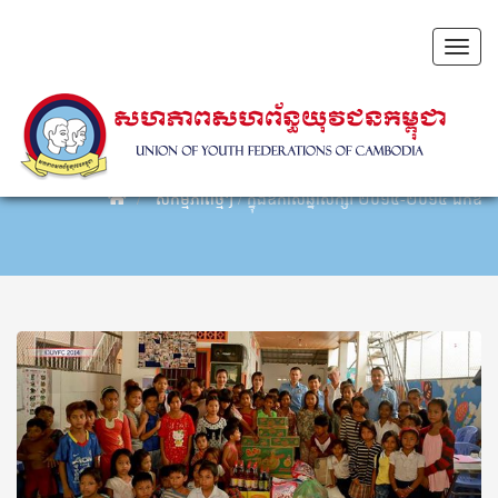
Toggl
naviga
សកម្មភាពថ្មីៗ
/
ក្នុងឱកាសឆ្នាំសិក្សា ២០១៤-២០១៥ ឯកឧត្តម ហ