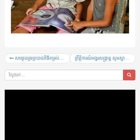
សារចូលរួមព្រះរាជពិធីគម្រប់ខួប ២ឆ្នាំ នៃការយាងចូលទីវង្គតរបស់ ព្រះបរមរតនកោដ្ឋ ព្រះករុណា ព្រះបាទសម្តេចព្រះនរោត្តមសីហនុ
ព្រឹត្តិការណ៍អង្គរសង្ក្រាន្ត សូមស្វាគមន៏
Video
Player