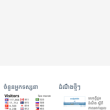
ចំនួនអ្នកទស្សនា
ដំណឹងថ្មីៗ
សេចក្តីជូន
ដំណឹង ស្តី​ពី
ភាព​រអាក់រអួល​