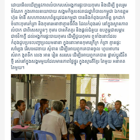
ដោយមើលឃើញនូវភាពលំបាករបស់អង្គការផ្ទះបាយកុមារ និងដើម្បី ចូលរួម
ចំណែក ក្នុងគោលនយោបាយ សង្គមកិច្ចរបស់រាជរដ្ឋាភិបាលកម្ពុជា ឯកឧត្តម
ហ៊ុន ម៉ានី សហភាពសហព័ន្ធយុវជនកម្ពុជា បាននិងកំពុងយកចិត្ត ទុកដាក់
ចំពោះកុមារកំព្រា និងកុមារអនាថាគ្មានទីពឹង ដែលកំពុងរស់ នៅក្នុងស្ថានភាព
លំបាក ជាពិសេសប្អូនៗ កុមារ បានគិតគូរ និងផ្តល់ជំនួយ ឧបត្ថម្ភជាសម្ភារៈ
ជាថវិកាក្តី ដល់អង្គការផ្ទះបាយកុមារ ដើម្បីជួយកុមារ ឮទាំងនោះដែល
កំពុងជួបប្រទះបញ្ហាប្រឈមនានា ក្នុងនោះមានកុមារក្រីក្រ កំព្រា គ្មានផ្ទះ
សម្បែង រើសអេដចាយ សុំទាន ដើម្បីអោយពួកគេបានចូល ហូបអាហារ
សំរាក ងូតទឹក លេង អាន រៀន សរសេរ ដើម្បីអោយពួកគេបាន ផ្លាស់ប្តូរជីវិត
ថ្មី រស់នៅក្នុងសង្គមមួយដែលមានភាពថ្លៃថ្នូរ ក្នុងស្មារតីខ្មែរ តែមួយ អនាគត
តែមួយ។