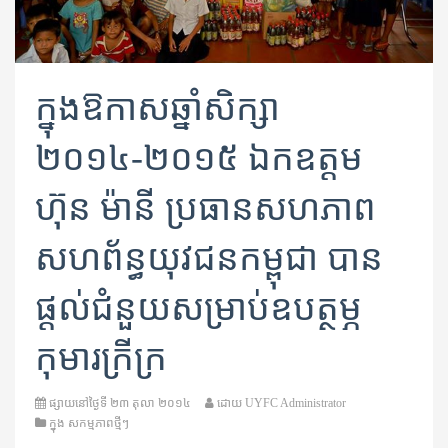
ក្នុងឱកាសឆ្នាំសិក្សា
២០១៤-២០១៥ ឯកឧត្តម
ហ៊ុន ម៉ានី ប្រធានសហភាព
សហព័ន្ធយុវជនកម្ពុជា បាន
ផ្តល់ជំនួយសម្រាប់ឧបត្ថម្ភ
កុមារក្រីក្រ
ផ្សាយនៅថ្ងៃទី
២៣ តុលា ២០១៤
ដោយ
UYFC Administrator
ក្នុង
សកម្មភាពថ្មីៗ