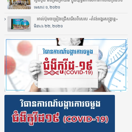
ថ្ងៃដំបូង និងទ្រង់ទ្រាយធំ ក្នុងយុទ្ធនាការចាក់វ៉ាក់សាំងកូវីដ១៩
មេសាil ១, ២០២១
អាល់ប៊ុមចម្រៀងជ្រើសរើសពិសេស «រាំវង់អង្គរសង្ក្រាន្ត»
មិនាch ២២, ២០២១