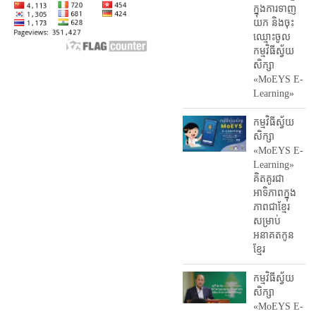
ក្នុងការ​ទាញ​
យក និង​ចុះ​
ឈ្មោះ​ចូល​
កម្មវិធី​ស្វ័យ
សិក្សា
«MoEYS E-
Learning»
កម្មវិធីស្វ័យ
សិក្សា
«MoEYS E-
Learning»
គិតគូរជា
អាទិភាពក្នុង
ភាពជាខ្មែរ
សម្រាប់
អនាគតកូន
ខ្មែរ
កម្មវិធីស្វ័យ
សិក្សា
«MoEYS E-