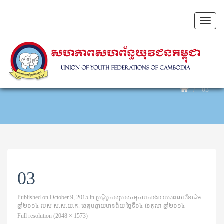
Toggl
naviga
03
03
Published on
October 9, 2015
in
ប្រជុំបូកសរុបសកម្មភាពការងារ រយៈពេល៩ខែដើម
ឆ្នាំ២០១៤ របស់ ស.ស.យ.ក. ខេត្តបន្ទាយមានជ័យ ថ្ងៃទី០៤ ខែតុលា ឆ្នាំ២០១៤
Full resolution (2048 × 1573)