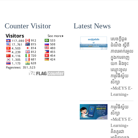
Counter Visitor
Latest News
សេចក្តីជូន
ដំណឹង ស្តី​ពី
ភាព​រអាក់រអួល​
ក្នុងការ​ទាញ​
យក និង​ចុះ​
ឈ្មោះ​ចូល​
កម្មវិធី​ស្វ័យ
សិក្សា
«MoEYS E-
Learning»
កម្មវិធីស្វ័យ
សិក្សា
«MoEYS E-
Learning»
គិតគូរជា
អាទិភាពក្នុង