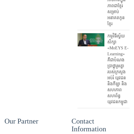
ភាពជាខ្មែរ
សម្រាប់
អនាគតកូន
ខ្មែរ
កម្មវិធីស្វ័យ
សិក្សា
«MoEYS E-
Learning»
គឺជាបំណង
ប្រាថ្នារួមគ្នា
របស់ក្រសួង
អប់រំ​ យុវជន
និងកីឡា និង
សហភាព
សហព័ន្ធ
យុវជនកម្ពុជា
Our Partner
Contact
Information