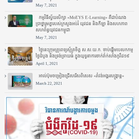
May 7, 2021
កម្មវិធីស្វ័យសិក្សា «MoEYS E-Learning» គឺជាបំណង
ប្រាថ្នារួមគ្នារបស់ក្រសួងអប់រំ​ យុវជន និងកីឡា និងសហភាព
សហព័ន្ធយុវជនកម្ពុជា
May 7, 2021
ថ្ងៃនេះក្រុមគ្រូពេទ្យស្ម័គ្រចិត្ត ស.ស.យ.ក. ចាប់ផ្តើមបេសកកម្ម
ថ្ងៃដំបូង និងទ្រង់ទ្រាយធំ ក្នុងយុទ្ធនាការចាក់វ៉ាក់សាំងកូវីដ១៩
April 1, 2021
អាល់ប៊ុមចម្រៀងជ្រើសរើសពិសេស «រាំវង់អង្គរសង្ក្រាន្ត»
March 22, 2021