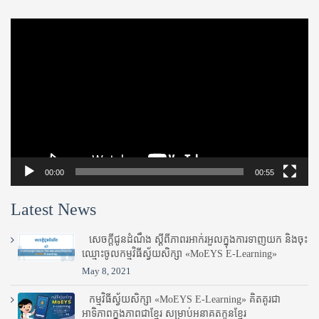
Video
Player
00:00
00:55
Latest News
សេចក្តីជូនដំណឹង ស្តី​ពីភាព​រអាក់រអួល​ក្នុងការ​ទាញ​យក និង​ចុះ​
ឈ្មោះ​ចូល​កម្មវិធី​ស្វ័យសិក្សា «MoEYS E-Learning»
May 8, 2021
កម្មវិធីស្វ័យសិក្សា «MoEYS E-Learning» គិតគូរជា
អាទិភាពក្នុងភាពជាខ្មែរ សម្រាប់អនាគតកូនខ្មែរ