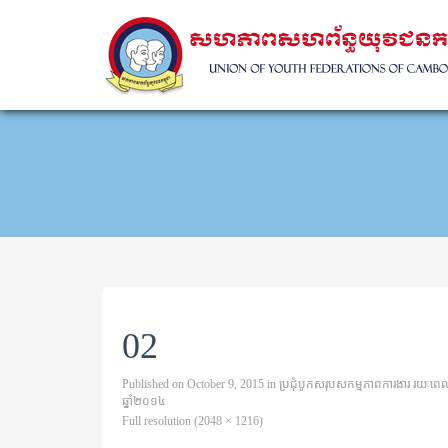
02
Published on
October 9, 2015
in
ប្រជុំបូកសរុបសកម្មភាពការងារ រយៈព
ឆ្នាំ២០១៤
Full resolution (2048 × 1216)