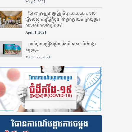
May 7, 2021
ថ្ងៃនេះក្រុមគ្រូពេទ្យស្ម័គ្រចិត្ត ស.ស.យ.ក. ចាប់
ផ្តើមបេសកកម្មថ្ងៃដំបូង និងទ្រង់ទ្រាយធំ ក្នុងយុទ្ធនា
ការចាក់វ៉ាក់សាំងកូវីដ១៩
April 1, 2021
អាល់ប៊ុមចម្រៀងជ្រើសរើសពិសេស «រាំវង់អង្គរ
សង្ក្រាន្ត»
March 22, 2021