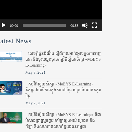
00:00
00:55
atest News
សេចក្តីជូនដំណឹង ស្តី​ពីភាព​រអាក់រអួល​ក្នុងការ​ទាញ​
យក និង​ចុះ​ឈ្មោះ​ចូល​កម្មវិធី​ស្វ័យសិក្សា «MoEYS
E-Learning»
May 8, 2021
កម្មវិធីស្វ័យសិក្សា «MoEYS E-Learning»
គិតគូរជាអាទិភាពក្នុងភាពជាខ្មែរ សម្រាប់អនាគតកូន
ខ្មែរ
May 7, 2021
កម្មវិធីស្វ័យសិក្សា «MoEYS E-Learning» គឺជា
បំណងប្រាថ្នារួមគ្នារបស់ក្រសួងអប់រំ​ យុវជន និង
កីឡា និងសហភាពសហព័ន្ធយុវជនកម្ពុជា