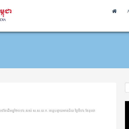
A
Vi
Pl
េល៩ខែដើមឆ្នាំ២០១៤ របស់ ស.ស.យ.ក. ខេត្តបន្ទាយមានជ័យ ថ្ងៃទី០៤ ខែតុលា