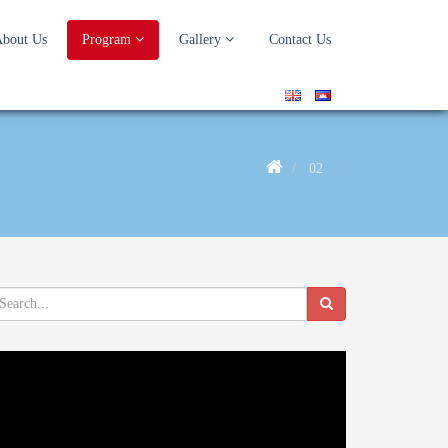
bout Us
Program
Gallery
Contact Us
02
deo
ayer