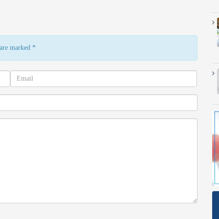
s are marked
*