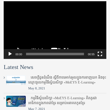
Video
Player
00:00
00:55
Latest News
សេចក្តីជូនដំណឹង ស្តី​ពីភាព​រអាក់រអួល​ក្នុងការ​ទាញ​យក និង​ចុះ​
ឈ្មោះ​ចូល​កម្មវិធី​ស្វ័យសិក្សា «MoEYS E-Learning»
May 8, 2021
កម្មវិធីស្វ័យសិក្សា «MoEYS E-Learning» គិតគូរជា
អាទិភាពក្នុងភាពជាខ្មែរ សម្រាប់អនាគតកូនខ្មែរ
May 7, 2021