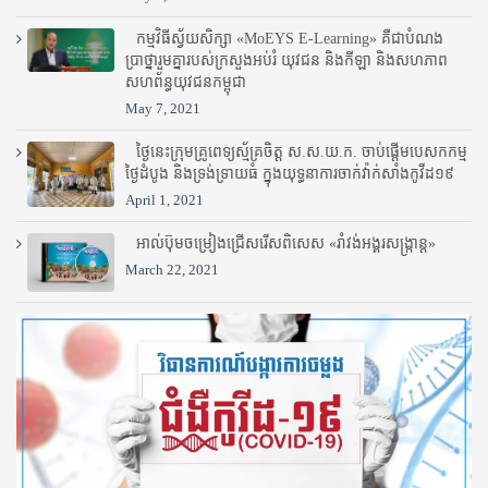
កម្មវិធីស្វ័យសិក្សា «MoEYS E-Learning» គឺជាបំណង
ប្រាថ្នារួមគ្នារបស់ក្រសួងអប់រំ​ យុវជន និងកីឡា និងសហភាព
សហព័ន្ធយុវជនកម្ពុជា
May 7, 2021
ថ្ងៃនេះក្រុមគ្រូពេទ្យស្ម័គ្រចិត្ត ស.ស.យ.ក. ចាប់ផ្តើមបេសកកម្ម
ថ្ងៃដំបូង និងទ្រង់ទ្រាយធំ ក្នុងយុទ្ធនាការចាក់វ៉ាក់សាំងកូវីដ១៩
April 1, 2021
អាល់ប៊ុមចម្រៀងជ្រើសរើសពិសេស «រាំវង់អង្គរសង្ក្រាន្ត»
March 22, 2021