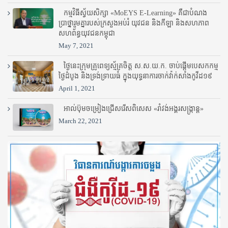
កម្មវិធីស្វ័យសិក្សា «MoEYS E-Learning» គឺជាបំណង
ប្រាថ្នារួមគ្នារបស់ក្រសួងអប់រំ​ យុវជន និងកីឡា និងសហភាព
សហព័ន្ធយុវជនកម្ពុជា
May 7, 2021
ថ្ងៃនេះក្រុមគ្រូពេទ្យស្ម័គ្រចិត្ត ស.ស.យ.ក. ចាប់ផ្តើមបេសកកម្ម
ថ្ងៃដំបូង និងទ្រង់ទ្រាយធំ ក្នុងយុទ្ធនាការចាក់វ៉ាក់សាំងកូវីដ១៩
April 1, 2021
អាល់ប៊ុមចម្រៀងជ្រើសរើសពិសេស «រាំវង់អង្គរសង្ក្រាន្ត»
March 22, 2021