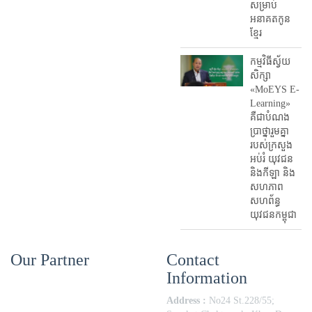
សម្រាប់
អនាគតកូន
ខ្មែរ
កម្មវិធីស្វ័យ
សិក្សា
«MoEYS E-
Learning»
គឺជាបំណង
ប្រាថ្នារួមគ្នា
របស់ក្រសួង
អប់រំ​ យុវជន
និងកីឡា និង
សហភាព
សហព័ន្ធ
យុវជនកម្ពុជា
Our Partner
Contact
Information
Address :
No24 St.228/55;