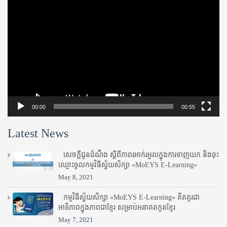
Video
Player
00:00
00:55
Latest News
សេចក្តីជូនដំណឹង ស្តី​ពីភាព​រអាក់រអួល​ក្នុងការ​ទាញ​យក និង​ចុះ​
ឈ្មោះ​ចូល​កម្មវិធី​ស្វ័យសិក្សា «MoEYS E-Learning»
May 8, 2021
កម្មវិធីស្វ័យសិក្សា «MoEYS E-Learning» គិតគូរជា
អាទិភាពក្នុងភាពជាខ្មែរ សម្រាប់អនាគតកូនខ្មែរ
May 7, 2021