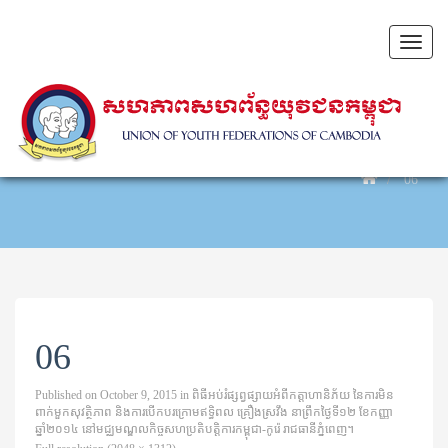
Toggl
naviga
06
06
Published on
October 9, 2015
in
ពិធីអប់រំផ្សព្វផ្សាយអំពីកត្តាហានិភ័យ នៃការមិន
ពាក់មួកសុវត្ថិភាព និងការបើកបរក្រោមឥទ្ធិពល គ្រឿងស្រវឹង នាព្រឹកថ្ងៃទី១២ ខែកញ្ញា
ឆ្នាំ២០១៤ នៅមជ្ឈមណ្ឌលកិច្ចសហប្រតិបត្តិការកម្ពុជា-កូរ៉េ រាជធានីភ្នំពេញ។