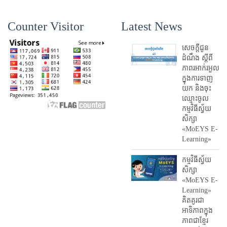
Counter Visitor
Latest News
សេចក្តីជូន
ដំណឹង ស្តី​ពី
ភាព​រអាក់រអួល​
ក្នុងការ​ទាញ​
យក និង​ចុះ​
ឈ្មោះ​ចូល​
កម្មវិធី​ស្វ័យ
សិក្សា
«MoEYS E-
Learning»
កម្មវិធីស្វ័យ
សិក្សា
«MoEYS E-
Learning»
គិតគូរជា
អាទិភាពក្នុង
ភាពជាខ្មែរ