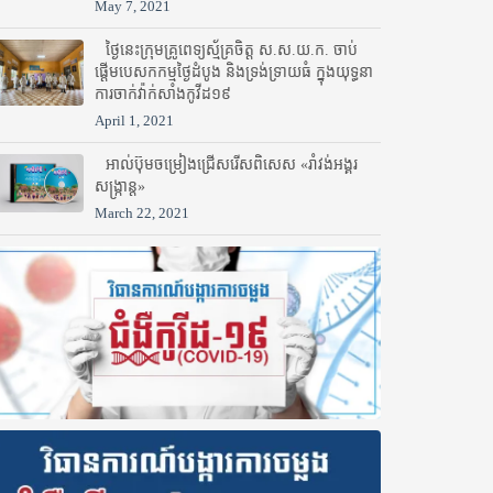
May 7, 2021
ថ្ងៃនេះក្រុមគ្រូពេទ្យស្ម័គ្រចិត្ត ស.ស.យ.ក. ចាប់
ផ្តើមបេសកកម្មថ្ងៃដំបូង និងទ្រង់ទ្រាយធំ ក្នុងយុទ្ធនា
ការចាក់វ៉ាក់សាំងកូវីដ១៩
April 1, 2021
អាល់ប៊ុមចម្រៀងជ្រើសរើសពិសេស «រាំវង់អង្គរ
សង្ក្រាន្ត»
March 22, 2021