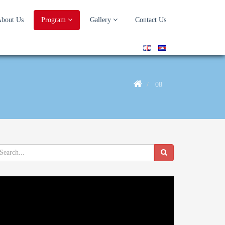
bout Us
Program
Gallery
Contact Us
08
deo
ayer