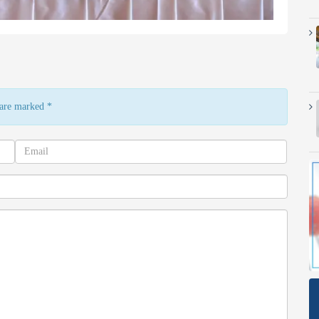
s are marked
*