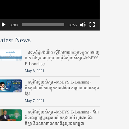
00:00
00:55
atest News
សេចក្តីជូនដំណឹង ស្តី​ពីភាព​រអាក់រអួល​ក្នុងការ​ទាញ​
យក និង​ចុះ​ឈ្មោះ​ចូល​កម្មវិធី​ស្វ័យសិក្សា «MoEYS
E-Learning»
May 8, 2021
កម្មវិធីស្វ័យសិក្សា «MoEYS E-Learning»
គិតគូរជាអាទិភាពក្នុងភាពជាខ្មែរ សម្រាប់អនាគតកូន
ខ្មែរ
May 7, 2021
កម្មវិធីស្វ័យសិក្សា «MoEYS E-Learning» គឺជា
បំណងប្រាថ្នារួមគ្នារបស់ក្រសួងអប់រំ​ យុវជន និង
កីឡា និងសហភាពសហព័ន្ធយុវជនកម្ពុជា