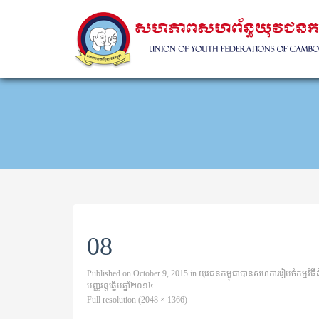
08
Published on
October 9, 2015
in
យុវជនកម្ពុជាបានសហការរៀបចំកម្មវិធីដ
បញ្ញវន្តឆ្នើមឆ្នាំ២០១៤
Full resolution (2048 × 1366)