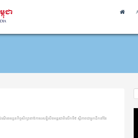
A
Vi
Pl
ំណើរទស្សនកិច្ចសិក្សានាឱកាសសន្និសីទអន្តរជាតិលើកទី៥ ស្តីភាពជាអ្នកដឹកនាំនៃ