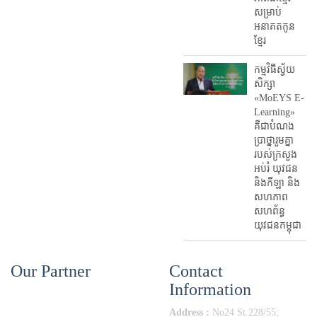
សម្រាប់
អនាគតកូន
ខ្មែរ
កម្មវិធីស្វ័យ
សិក្សា
«MoEYS E-
Learning»
គឺជាបំណង
ប្រាថ្នារួមគ្នា
របស់ក្រសួង
អប់រំ​ យុវជន
និងកីឡា និង
សហភាព
សហព័ន្ធ
យុវជនកម្ពុជា
Our Partner
Contact
Information
Address :
No24 St.228/55;