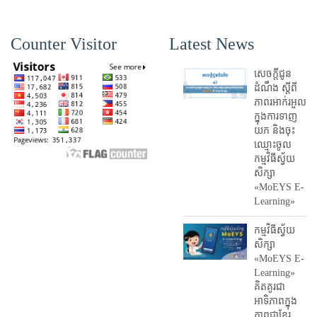
Counter Visitor
Latest News
សេចក្តីជូន
ដំណឹង ស្តី​ពី
ភាព​រអាក់រអួល​
ក្នុងការ​ទាញ​
យក និង​ចុះ​
ឈ្មោះ​ចូល​
កម្មវិធី​ស្វ័យ
សិក្សា
«MoEYS E-
Learning»
កម្មវិធីស្វ័យ
សិក្សា
«MoEYS E-
Learning»
គិតគូរជា
អាទិភាពក្នុង
ភាពជាខ្មែរ