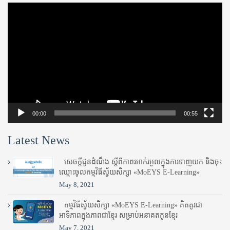
Video
Player
00:00
00:55
Latest News
សេចក្តីជូនដំណឹង ស្តី​ពីភាព​រអាក់រអួល​ក្នុងការ​ទាញ​យក និង​ចុះ​
ឈ្មោះ​ចូល​កម្មវិធី​ស្វ័យសិក្សា «MoEYS E-Learning»
May 8, 2021
កម្មវិធីស្វ័យសិក្សា «MoEYS E-Learning» គិតគូរជា
អាទិភាពក្នុងភាពជាខ្មែរ សម្រាប់អនាគតកូនខ្មែរ
May 7, 2021