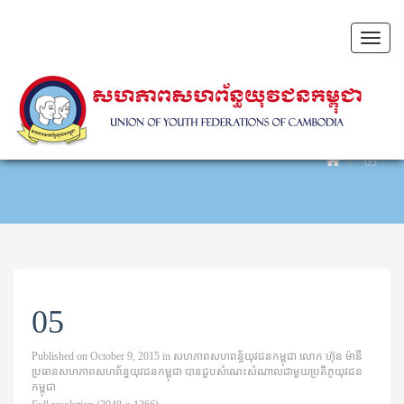
Toggl
naviga
05
05
Published on
October 9, 2015
in
សហភាពសហពន្ធ័យុវជនកម្ពុជា លោក ហ៊ុន ម៉ានី
ប្រធានសហភាពសហព័ន្ធយុវជនកម្ពុជា បានជួបសំណេះសំណាលជាមួយប្រតិភូយុវជន
កម្ពុជា