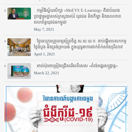
កម្មវិធីស្វ័យសិក្សា «MoEYS E-Learning» គឺជាបំណង
ប្រាថ្នារួមគ្នារបស់ក្រសួងអប់រំ​ យុវជន និងកីឡា និងសហភាព
សហព័ន្ធយុវជនកម្ពុជា
May 7, 2021
ថ្ងៃនេះក្រុមគ្រូពេទ្យស្ម័គ្រចិត្ត ស.ស.យ.ក. ចាប់ផ្តើមបេសកកម្ម
ថ្ងៃដំបូង និងទ្រង់ទ្រាយធំ ក្នុងយុទ្ធនាការចាក់វ៉ាក់សាំងកូវីដ១៩
April 1, 2021
អាល់ប៊ុមចម្រៀងជ្រើសរើសពិសេស «រាំវង់អង្គរសង្ក្រាន្ត»
March 22, 2021