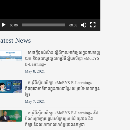
00:00
00:55
atest News
សេចក្តីជូនដំណឹង ស្តី​ពីភាព​រអាក់រអួល​ក្នុងការ​ទាញ​
យក និង​ចុះ​ឈ្មោះ​ចូល​កម្មវិធី​ស្វ័យសិក្សា «MoEYS
E-Learning»
May 8, 2021
កម្មវិធីស្វ័យសិក្សា «MoEYS E-Learning»
គិតគូរជាអាទិភាពក្នុងភាពជាខ្មែរ សម្រាប់អនាគតកូន
ខ្មែរ
May 7, 2021
កម្មវិធីស្វ័យសិក្សា «MoEYS E-Learning» គឺជា
បំណងប្រាថ្នារួមគ្នារបស់ក្រសួងអប់រំ​ យុវជន និង
កីឡា និងសហភាពសហព័ន្ធយុវជនកម្ពុជា