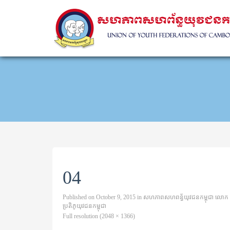
04
Published on
October 9, 2015
in
សហភាពសហពន្ធ័យុវជនកម្ពុជា លោក 
ប្រតិភូយុវជនកម្ពុជា
Full resolution (2048 × 1366)