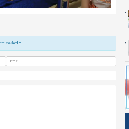
s are marked
*