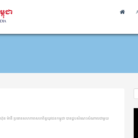
A
Vi
Pl
ហ៊ុន ម៉ានី ប្រធានសហភាពសហព័ន្ធយុវជនកម្ពុជា បានជួបសំណេះសំណាលជាមួយ