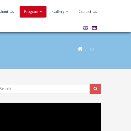
bout Us
Program
Gallery
Contact Us
04
deo
ayer