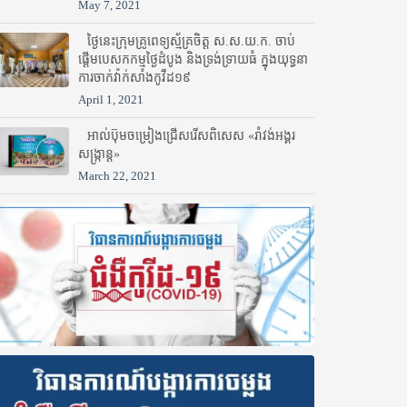
May 7, 2021
ថ្ងៃនេះក្រុមគ្រូពេទ្យស្ម័គ្រចិត្ត ស.ស.យ.ក. ចាប់
ផ្តើមបេសកកម្មថ្ងៃដំបូង និងទ្រង់ទ្រាយធំ ក្នុងយុទ្ធនា
ការចាក់វ៉ាក់សាំងកូវីដ១៩
April 1, 2021
អាល់ប៊ុមចម្រៀងជ្រើសរើសពិសេស «រាំវង់អង្គរ
សង្ក្រាន្ត»
March 22, 2021