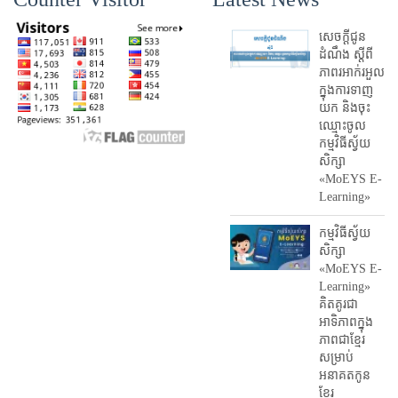
សេចក្តីជូន
ដំណឹង ស្តី​ពី
ភាព​រអាក់រអួល​
ក្នុងការ​ទាញ​
យក និង​ចុះ​
ឈ្មោះ​ចូល​
កម្មវិធី​ស្វ័យ
សិក្សា
«MoEYS E-
Learning»
កម្មវិធីស្វ័យ
សិក្សា
«MoEYS E-
Learning»
គិតគូរជា
អាទិភាពក្នុង
ភាពជាខ្មែរ
សម្រាប់
អនាគតកូន
ខ្មែរ