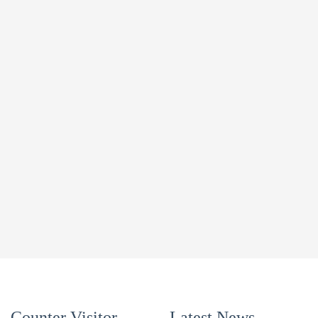
Counter Visitor
Latest News