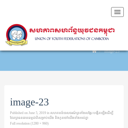
Toggl
naviga
image-23
image-23
Published on
June 5, 2019
in
សហគមន៍ទេសចរណ៍ត្រពាំងសង្កែរ បង្កើតឡើងដើម្បី
ថែរក្សាធនធានធម្មជាតិសម្រាប់យើង និងកូនចៅយើងទាំងអស់គ្នា
Full resolution (1280 × 960)