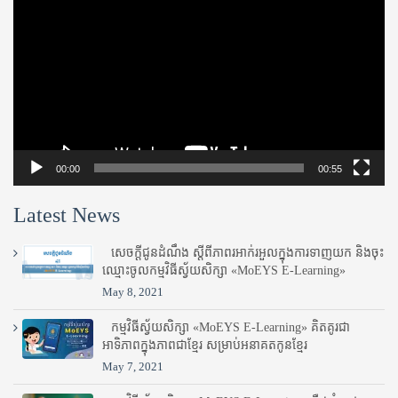
Player
00:00
00:55
Latest News
សេចក្តីជូនដំណឹង ស្តី​ពីភាព​រអាក់រអួល​ក្នុងការ​ទាញ​យក និង​ចុះ​
ឈ្មោះ​ចូល​កម្មវិធី​ស្វ័យសិក្សា «MoEYS E-Learning»
May 8, 2021
កម្មវិធីស្វ័យសិក្សា «MoEYS E-Learning» គិតគូរជា
អាទិភាពក្នុងភាពជាខ្មែរ សម្រាប់អនាគតកូនខ្មែរ
May 7, 2021