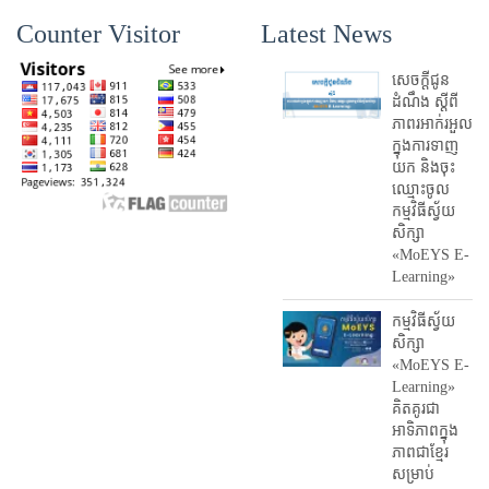
Counter Visitor
Latest News
សេចក្តីជូន
ដំណឹង ស្តី​ពី
ភាព​រអាក់រអួល​
ក្នុងការ​ទាញ​
យក និង​ចុះ​
ឈ្មោះ​ចូល​
កម្មវិធី​ស្វ័យ
សិក្សា
«MoEYS E-
Learning»
កម្មវិធីស្វ័យ
សិក្សា
«MoEYS E-
Learning»
គិតគូរជា
អាទិភាពក្នុង
ភាពជាខ្មែរ
សម្រាប់