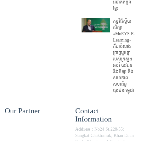
អនាគតកូន
ខ្មែរ
កម្មវិធីស្វ័យ
សិក្សា
«MoEYS E-
Learning»
គឺជាបំណង
ប្រាថ្នារួមគ្នា
របស់ក្រសួង
អប់រំ​ យុវជន
និងកីឡា និង
សហភាព
សហព័ន្ធ
យុវជនកម្ពុជា
Our Partner
Contact
Information
Address :
No24 St.228/55;
Sangkat Chaktomuk; Khan Daun