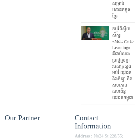
សម្រាប់
អនាគតកូន
ខ្មែរ
កម្មវិធីស្វ័យ
សិក្សា
«MoEYS E-
Learning»
គឺជាបំណង
ប្រាថ្នារួមគ្នា
របស់ក្រសួង
អប់រំ​ យុវជន
និងកីឡា និង
សហភាព
សហព័ន្ធ
យុវជនកម្ពុជា
Our Partner
Contact
Information
Address :
No24 St.228/55;