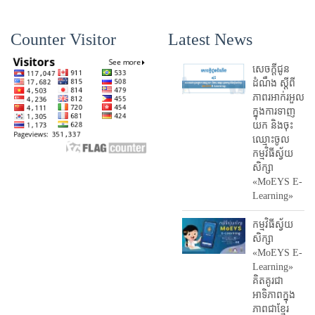
Counter Visitor
Latest News
សេចក្តីជូន
ដំណឹង ស្តី​ពី
ភាព​រអាក់រអួល​
ក្នុងការ​ទាញ​
យក និង​ចុះ​
ឈ្មោះ​ចូល​
កម្មវិធី​ស្វ័យ
សិក្សា
«MoEYS E-
Learning»
កម្មវិធីស្វ័យ
សិក្សា
«MoEYS E-
Learning»
គិតគូរជា
អាទិភាពក្នុង
ភាពជាខ្មែរ