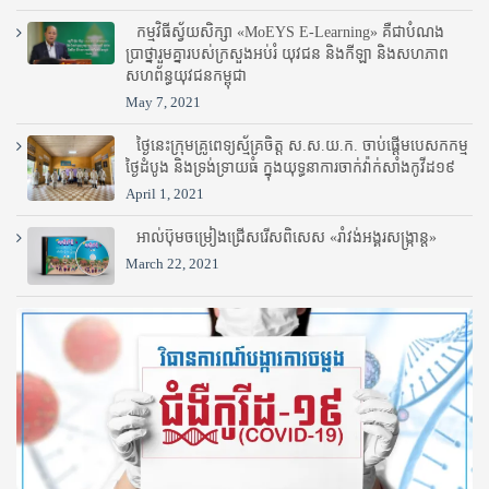
កម្មវិធីស្វ័យសិក្សា «MoEYS E-Learning» គឺជាបំណង
ប្រាថ្នារួមគ្នារបស់ក្រសួងអប់រំ​ យុវជន និងកីឡា និងសហភាព
សហព័ន្ធយុវជនកម្ពុជា
May 7, 2021
ថ្ងៃនេះក្រុមគ្រូពេទ្យស្ម័គ្រចិត្ត ស.ស.យ.ក. ចាប់ផ្តើមបេសកកម្ម
ថ្ងៃដំបូង និងទ្រង់ទ្រាយធំ ក្នុងយុទ្ធនាការចាក់វ៉ាក់សាំងកូវីដ១៩
April 1, 2021
អាល់ប៊ុមចម្រៀងជ្រើសរើសពិសេស «រាំវង់អង្គរសង្ក្រាន្ត»
March 22, 2021