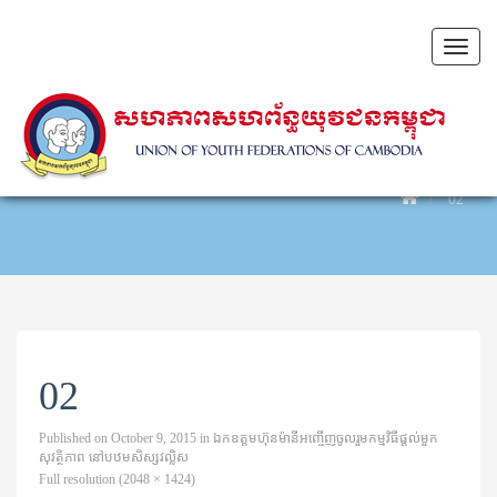
Toggl
naviga
02
02
Published on
October 9, 2015
in
ឯកឧត្តមហ៊ុនម៉ានីអញ្ចើញចូលរួមកម្មវិធីផ្តល់មួក
សុវត្ថិភាព នៅបឋមសិស្សវល្លិស
Full resolution (2048 × 1424)