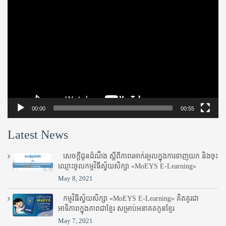
Video
Player
00:00
00:55
Latest News
សេចក្តីជូនដំណឹង ស្តី​ពីភាព​រអាក់រអួល​ក្នុងការ​ទាញ​យក និង​ចុះ​
ឈ្មោះ​ចូល​កម្មវិធី​ស្វ័យសិក្សា «MoEYS E-Learning»
May 8, 2021
កម្មវិធីស្វ័យសិក្សា «MoEYS E-Learning» គិតគូរជា
អាទិភាពក្នុងភាពជាខ្មែរ សម្រាប់អនាគតកូនខ្មែរ
May 7, 2021