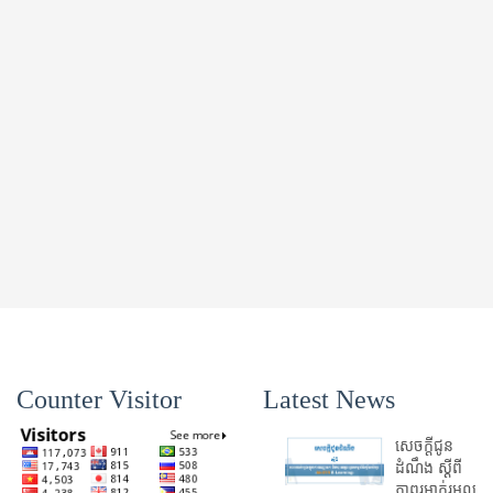
Counter Visitor
Latest News
សេចក្តីជូន
ដំណឹង ស្តី​ពី
ភាព​រអាក់រអួល​