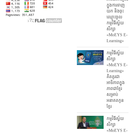
ក្នុងការ​ទាញ​
យក និង​ចុះ​
ឈ្មោះ​ចូល​
កម្មវិធី​ស្វ័យ
សិក្សា
«MoEYS E-
Learning»
កម្មវិធីស្វ័យ
សិក្សា
«MoEYS E-
Learning»
គិតគូរជា
អាទិភាពក្នុង
ភាពជាខ្មែរ
សម្រាប់
អនាគតកូន
ខ្មែរ
កម្មវិធីស្វ័យ
សិក្សា
«MoEYS E-