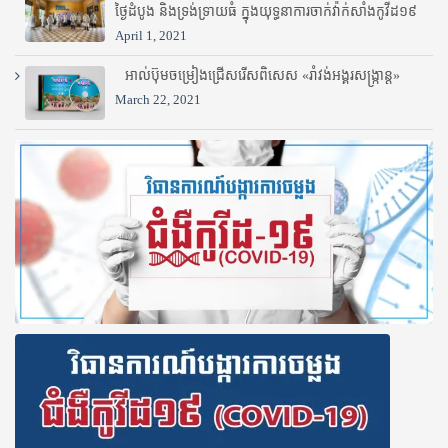
ថ្ងៃដំបូង និងទ្រង់ទ្រាយធំ ក្នុងយុទ្ធនាការចាក់វ៉ាក់សាំងកូវីដ១៩
April 1, 2021
អាល់ប៊ុមចម្រៀងជ្រើសរើសពិសេស «រាំវង់អង្គរសង្ក្រាន្ត»
March 22, 2021