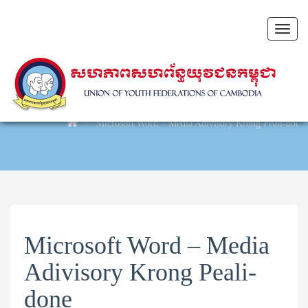
Toggl
naviga
Microsoft Word – Media Adivisory Krong Peali-done
Microsoft Word – Media
Adivisory Krong Peali-
done