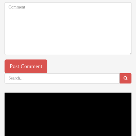
Video
Player