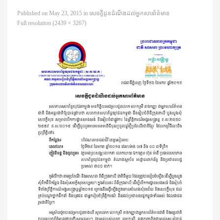
Published on
May 23, 2015
in
សេចក្តីជូនដំណឹងដល់អ្នកសារព័ត៌មាន
Full resolution (2439 × 3267)