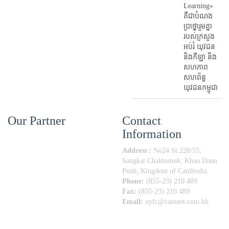
Learning»
គឺជាបំណង
ប្រាថ្នារួមគ្នា
របស់ក្រសួង
អប់រំ​ យុវជន
និងកីឡា និង
សហភាព
សហព័ន្ធ
យុវជនកម្ពុជា
Our Partner
Contact
Information
Address :
No24 St.228/55;
Sangkat Chaktomuk; Khan Daun
Penh; Kingdom of Cambodia.
Phone:
(855-23) 210 489
Fax:
(855-23) 210 489
Email:
uyfc@camnet.com.kh