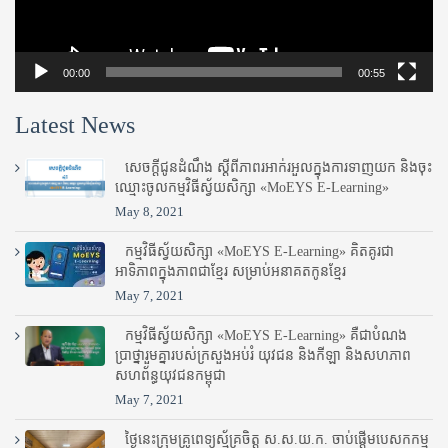
00:00
00:55
Latest News
សេចក្តីជូនដំណឹង ស្តី​ពីភាព​រអាក់រអួល​ក្នុងការ​ទាញ​យក និង​ចុះ​
ឈ្មោះ​ចូល​កម្មវិធី​ស្វ័យសិក្សា «MoEYS E-Learning»
May 8, 2021
កម្មវិធីស្វ័យសិក្សា «MoEYS E-Learning» គិតគូរជា
អាទិភាពក្នុងភាពជាខ្មែរ សម្រាប់អនាគតកូនខ្មែរ
May 7, 2021
កម្មវិធីស្វ័យសិក្សា «MoEYS E-Learning» គឺជាបំណង
ប្រាថ្នារួមគ្នារបស់ក្រសួងអប់រំ​ យុវជន និងកីឡា និងសហភាព
សហព័ន្ធយុវជនកម្ពុជា
May 7, 2021
ថ្ងៃនេះក្រុមគ្រូពេទ្យស្ម័គ្រចិត្ត ស.ស.យ.ក. ចាប់ផ្តើមបេសកកម្ម