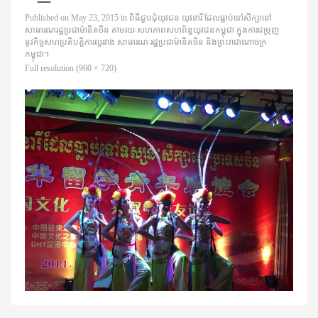
Published on
May 23, 2015
in
ពិធីជួបជុំយុវជន យុវនារី ដែលធ្លាប់ទៅសិក្សានៅ
សាធារណរដ្ឋប្រជាម៉ានិតចិន តាមរយៈសហភាពសហព័ន្ធយុវជនកម្ពុជា ក្នុងការជម្រុញ
នូវកិច្ចសហប្រតិបតិ្តការល្អរវាង សាធារណៈរដ្ឋប្រជាម៉ានិតចិន និងព្រះរាជាណាចក្រ
កម្ពុជា។
Full resolution (960 × 720)