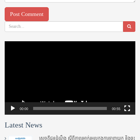
Video
Player
00:00
00:55
Latest News
សេចក្តីជូនដំណឹង ស្តី​ពីភាព​រអាក់រអួល​ក្នុងការ​ទាញ​យក និង​ចុះ​