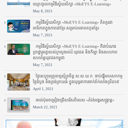
ឈ្មោះ​ចូល​កម្មវិធី​ស្វ័យសិក្សា «MoEYS E-Learning»
May 8, 2021
កម្មវិធីស្វ័យសិក្សា «MoEYS E-Learning» គិតគូរជា
អាទិភាពក្នុងភាពជាខ្មែរ សម្រាប់អនាគតកូនខ្មែរ
May 7, 2021
កម្មវិធីស្វ័យសិក្សា «MoEYS E-Learning» គឺជាបំណង
ប្រាថ្នារួមគ្នារបស់ក្រសួងអប់រំ​ យុវជន និងកីឡា និងសហភាព
សហព័ន្ធយុវជនកម្ពុជា
May 7, 2021
ថ្ងៃនេះក្រុមគ្រូពេទ្យស្ម័គ្រចិត្ត ស.ស.យ.ក. ចាប់ផ្តើមបេសកកម្ម
ថ្ងៃដំបូង និងទ្រង់ទ្រាយធំ ក្នុងយុទ្ធនាការចាក់វ៉ាក់សាំងកូវីដ១៩
April 1, 2021
អាល់ប៊ុមចម្រៀងជ្រើសរើសពិសេស «រាំវង់អង្គរសង្ក្រាន្ត»
March 22, 2021