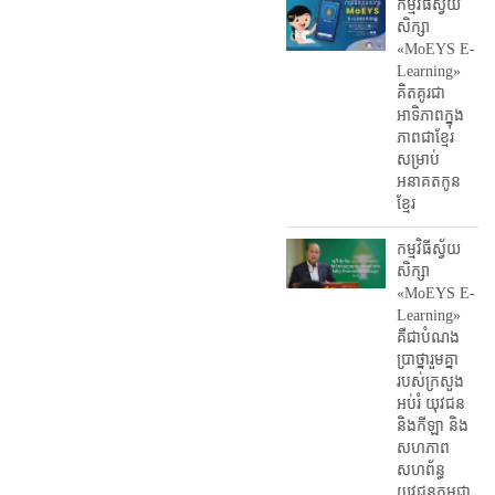
កម្មវិធីស្វ័យ
សិក្សា
«MoEYS E-
Learning»
គិតគូរជា
អាទិភាពក្នុង
ភាពជាខ្មែរ
សម្រាប់
អនាគតកូន
ខ្មែរ
កម្មវិធីស្វ័យ
សិក្សា
«MoEYS E-
Learning»
គឺជាបំណង
ប្រាថ្នារួមគ្នា
របស់ក្រសួង
អប់រំ​ យុវជន
និងកីឡា និង
សហភាព
សហព័ន្ធ
យុវជនកម្ពុជា