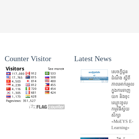
Counter Visitor
Latest News
សេចក្តីជូន
ដំណឹង ស្តី​ពី
ភាព​រអាក់រអួល​
ក្នុងការ​ទាញ​
យក និង​ចុះ​
ឈ្មោះ​ចូល​
កម្មវិធី​ស្វ័យ
សិក្សា
«MoEYS E-
Learning»